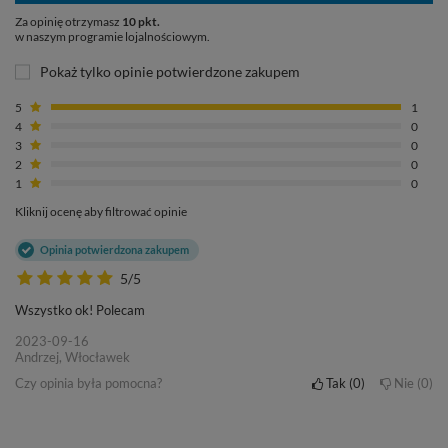
Za opinię otrzymasz
10 pkt.
w naszym programie lojalnościowym.
Pokaż tylko opinie potwierdzone zakupem
5
1
4
0
3
0
2
0
1
0
Kliknij ocenę aby filtrować opinie
Opinia potwierdzona zakupem
5/5
Wszystko ok! Polecam
2023-09-16
Andrzej, Włocławek
Czy opinia była pomocna?
Tak
0
Nie
0