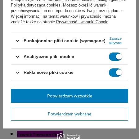
znaczniki na końcówce cewnikowej wskazujące kierunek
Polityką dotyczącą cookies
. Możesz określić warunki
przechowywania lub dostępu do cookie w Twojej przeglądarce.
zagięcia końcówki.
Więcej informacji na temat warunków i prywatności można
znaleźć także na stronie
Prywatność i warunki Google
.
Tiemann
Rozmiary Kateterów
:
Zawsze
Funkcjonalne pliki cookie (wymagane)
aktywne
Cewnik Tiemann Ch 10
Analityczne pliki cookie
Cewnik Tiemann
Ch 12
Reklamowe pliki cookie
Cewnik Tiemann
Ch 14
Cewnik Tiemann
Ch 16
Potwierdzam wszystkie
Cewnik Tiemann
Ch 18
Potwierdzam wybrane
Cewnik Tiemann
Ch 20
Cewnik Tiemann
Ch 22