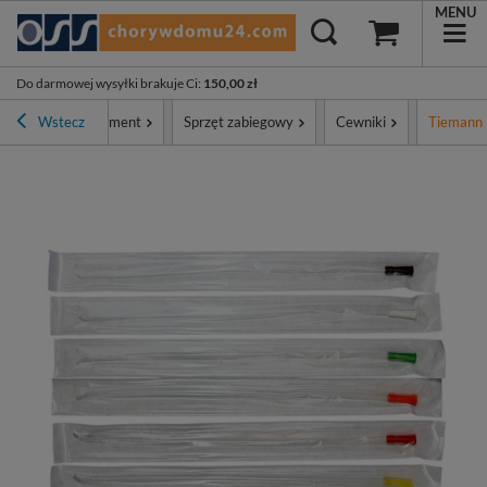
MENU
Do darmowej wysyłki brakuje Ci
:
150,00 zł
ówna
Wstecz
Asortyment
Sprzęt zabiegowy
Cewniki
Tiemann