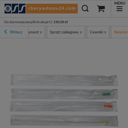
MENU
Do darmowej wysyłki brakuje Ci
:
150,00 zł
łówna
Wstecz
Asortyment
Sprzęt zabiegowy
Cewniki
Nelaton