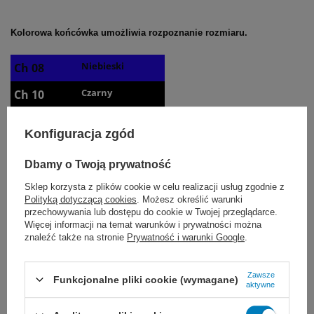
Kolorowa końcówka umożliwia rozpoznanie rozmiaru.
Niebieski
Ch 08
Czarny
Ch 10
Biały
Ch 12
Konfiguracja zgód
Zielony
Ch 14
Dbamy o Twoją prywatność
Pomarańczowy
Ch 16
Sklep korzysta z plików cookie w celu realizacji usług zgodnie z
Czerwony
Polityką dotyczącą cookies
. Możesz określić warunki
Ch 18
przechowywania lub dostępu do cookie w Twojej przeglądarce.
Więcej informacji na temat warunków i prywatności można
Żółty
Ch 20
znaleźć także na stronie
Prywatność i warunki Google
.
Fioletowy
Ch 22
Zawsze
Funkcjonalne pliki cookie (wymagane)
aktywne
Na prośbę klienta jesteśmy w stanie