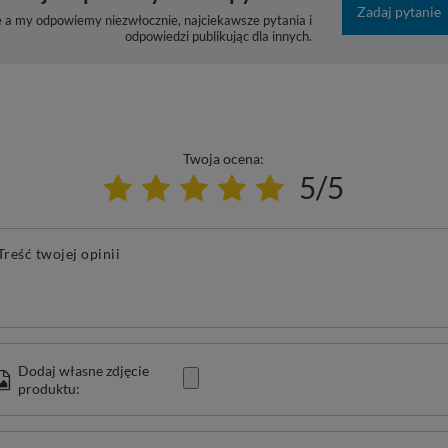
Zadaj pytanie
e a my odpowiemy niezwłocznie, najciekawsze pytania i
odpowiedzi publikując dla innych.
Twoja ocena:
5/5
Treść twojej opinii
Dodaj własne zdjęcie
produktu: