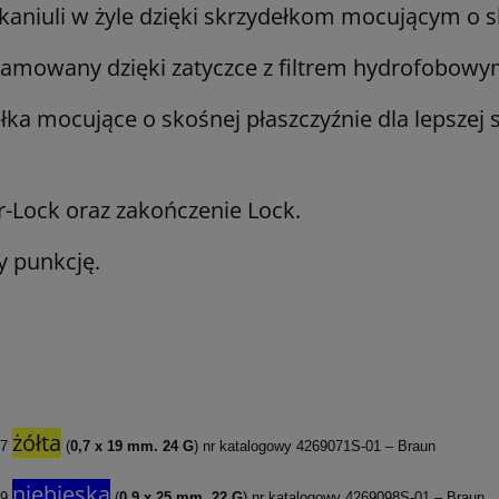
 kaniuli w żyle dzięki skrzydełkom mocującym o s
hamowany dzięki zatyczce z filtrem hydrofobowy
łka mocujące o skośnej płaszczyźnie dla lepszej st
r-Lock oraz zakończenie Lock.
y punkcję.
żółta
,7
(
0,7 x 19 mm. 24 G
) nr katalogowy 4269071S-01 – Braun
niebieska
,9
(
0,9 x 25 mm. 22 G
) nr katalogowy 4269098S-01 – Braun