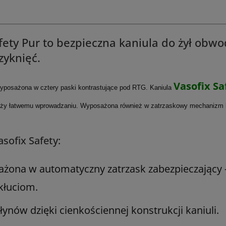
afety Pur to bezpieczna kaniula do żył ob
yknięć.
Vasofix Sa
 wyposażona w cztery paski kontrastujące pod RTG. Kaniula
o służy łatwemu wprowadzaniu. Wyposażona również w zatrzaskowy mechanizm
asofix Safety:
sażona w automatyczny zatrzask zabezpieczający 
kłuciom.
ynów dzięki cienkościennej konstrukcji kaniuli.