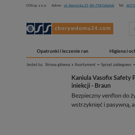
OSS sp. z o.o.
Adres:
ul. Siennicka 25, 80-758 Gdańsk
Tel.
607 
Opatrunki i leczenie ran
Higiena i o
Jesteś tu:
Strona główna
Asortyment
Sprzęt zabiegowy
Kaniula Vasofix Safety 
iniekcji - Braun
Bezpieczny venflon do 
wstrzyknięć i pasywną, 