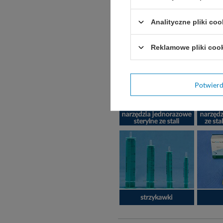
Analityczne pliki coo
Reklamowe pliki coo
Potwier