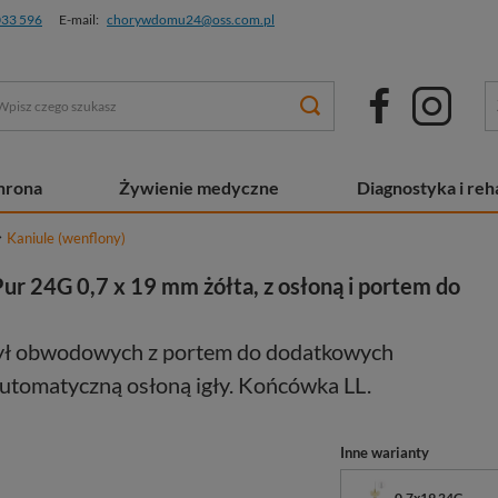
033 596
E-mail:
chorywdomu24@oss.com.pl
chrona
Żywienie medyczne
Diagnostyka i reha
Kaniule (wenflony)
Pur 24G 0,7 x 19 mm żółta, z osłoną i portem do
żył obwodowych z portem do dodatkowych
automatyczną osłoną igły. Końcówka LL.
Inne warianty
0,7x19 24G