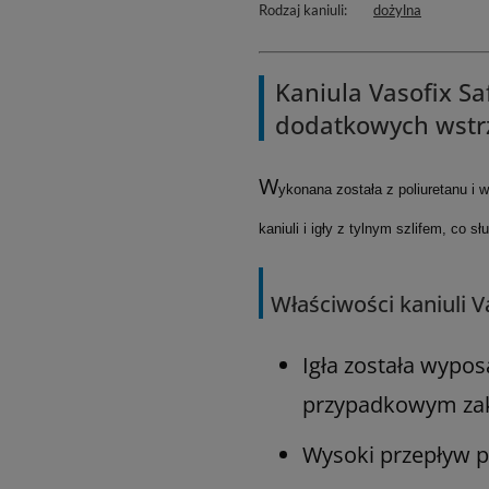
Rodzaj kaniuli
dożylna
Kaniula Vasofix S
dodatkowych wstrz
W
ykonana została z poliuretanu i
kaniuli i igły z tylnym szlifem, c
Właściwości kaniuli V
Igła została wypo
przypadkowym za
Wysoki przepływ pł