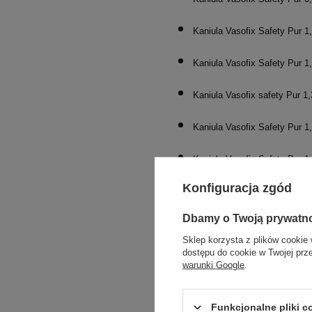
Kaniula Vasofix Safety Pur 1
Kaniula Vasofix Safety Pur 1
Kaniula Vasofix safety Pur 1
Kaniula Vasofix Safety Pur 1
Kaniula Vasofix Safety Pur 1
Konfiguracja zgód
Zobacz także kaniule
Dbamy o Twoją prywatn
Sklep korzysta z plików cookie 
Polecane produkty do
dostępu do cookie w Twojej prz
warunki Google
.
Funkcjonalne pliki 