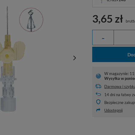
3,65 zł
brutt
-
Dod
W magazynie: 115
Wysyłka
w ponie
Darmowa i szybk
14
dni na łatwy z
Bezpieczne zakup
Udostępnij