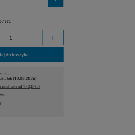
o
/
szt.
+
aj do koszyka
 szt.
działek (10.08.2026)
a dostawa
od
150,00 zł
wrot
y