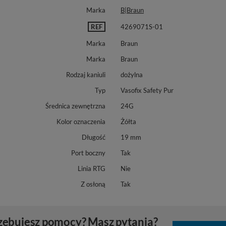
Marka
B|Braun
REF
4269071S-01
Marka
Braun
Marka
Braun
Rodzaj kaniuli
dożylna
Typ
Vasofix Safety Pur
Średnica zewnętrzna
24G
Kolor oznaczenia
Żółta
Długość
19 mm
Port boczny
Tak
Linia RTG
Nie
Z osłoną
Tak
zebujesz pomocy? Masz pytania?