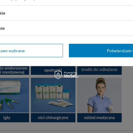
kie
kie
dzam wybrane
Potwierdzam 