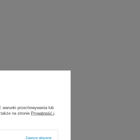
ć warunki przechowywania lub
 także na stronie
Prywatność i
Zawsze aktywne