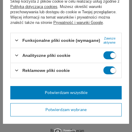
Sklep korzysta z plików cookie w celu realizacji usług zgodnie z
Igła do portu Surecan ze skrzydełkami, z
Polityką dotyczącą cookies
. Możesz określić warunki
przechowywania lub dostępu do cookie w Twojej przeglądarce.
drenem 22G/15 mm (1 szt.) - REF:
Więcej informacji na temat warunków i prywatności można
znaleźć także na stronie
Prywatność i warunki Google
.
4448383
Igła do portu Surecan ze skrzydełkami, z
Zawsze
Funkcjonalne pliki cookie (wymagane)
aktywne
drenem 20G/25 mm (1 szt.) - REF:
Analityczne pliki cookie
4448359
Reklamowe pliki cookie
Wskazana cena dotyczy jednej igły.
Potwierdzam wszystkie
Marka
B|Braun
Potwierdzam wybrane
REF
04448383
Marka
Braun
Rodzaj
Surecan