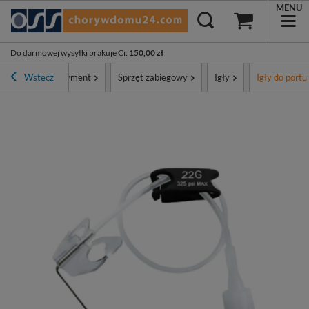
MENU
Do darmowej wysyłki brakuje Ci
:
150,00 zł
ówna
Wstecz
Asortyment
Sprzęt zabiegowy
Igły
Igły do portu