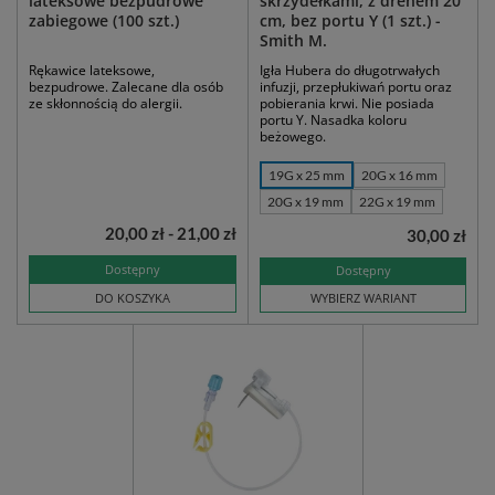
lateksowe bezpudrowe
skrzydełkami, z drenem 20
zabiegowe (100 szt.)
cm, bez portu Y (1 szt.) -
Smith M.
Rękawice lateksowe,
Igła Hubera do długotrwałych
bezpudrowe. Zalecane dla osób
infuzji, przepłukiwań portu oraz
ze skłonnością do alergii.
pobierania krwi. Nie posiada
portu Y. Nasadka koloru
beżowego.
19G x 25 mm
20G x 16 mm
20G x 19 mm
22G x 19 mm
20,00 zł - 21,00 zł
30,00 zł
Dostępny
Dostępny
DO KOSZYKA
WYBIERZ WARIANT