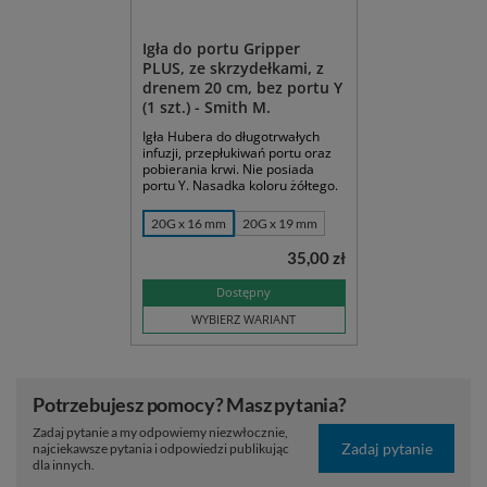
Igła do portu Gripper
PLUS, ze skrzydełkami, z
drenem 20 cm, bez portu Y
(1 szt.) - Smith M.
Igła Hubera do długotrwałych
infuzji, przepłukiwań portu oraz
pobierania krwi. Nie posiada
portu Y. Nasadka koloru żółtego.
20G x 16 mm
20G x 19 mm
35,00 zł
Dostępny
WYBIERZ WARIANT
Potrzebujesz pomocy? Masz pytania?
Zadaj pytanie a my odpowiemy niezwłocznie,
Zadaj pytanie
najciekawsze pytania i odpowiedzi publikując
dla innych.