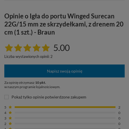
Opinie o Igła do portu Winged Surecan
22G/15 mm ze skrzydełkami, z drenem 20
cm (1 szt.) - Braun
5.00
Liczba wystawionych opinii: 2
Napisz swoją opinię
Za opinię otrzymasz
10 pkt.
w naszym programie lojalnościowym.
Pokaż tylko opinie potwierdzone zakupem
5
2
4
0
3
0
2
0
1
0