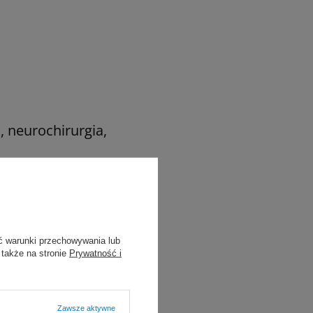
, neurochirurgia,
ć warunki przechowywania lub
 także na stronie
Prywatność i
Zawsze aktywne