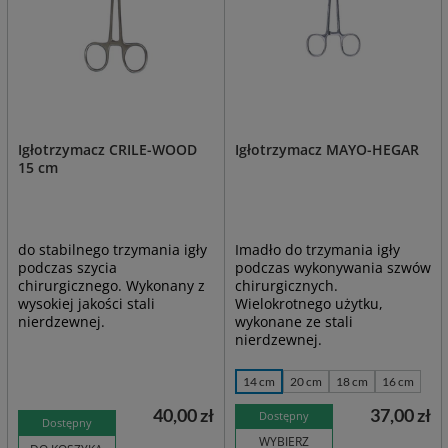
Igłotrzymacz CRILE-WOOD
Igłotrzymacz MAYO-HEGAR
15 cm
do stabilnego trzymania igły
Imadło do trzymania igły
podczas szycia
podczas wykonywania szwów
chirurgicznego. Wykonany z
chirurgicznych.
wysokiej jakości stali
Wielokrotnego użytku,
nierdzewnej.
wykonane ze stali
nierdzewnej.
14 cm
20 cm
18 cm
16 cm
40,00 zł
37,00 zł
Dostępny
Dostępny
WYBIERZ