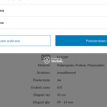
kie
kie
dzam wybrane
Potwierdzam 
Marka
Yavo
REF
ES10PP
Materiał
Polipropylen, Prolene, Polypropilen
Struktura
monofilament
Powleczenie
nie
Grubość szwu
6/0
Długość nici
45 cm
Długość igły
09 - 14 mm