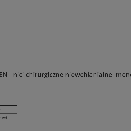
 - nici chirurgiczne niewchłanialne, mo
len
ment