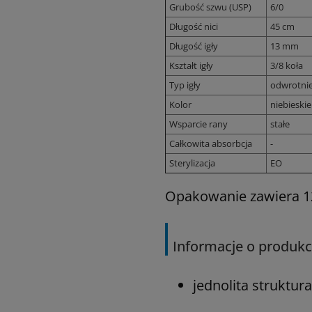
Grubość szwu (USP)
6/0
Długość nici
45 cm
Długość igły
13 mm
Kształt igły
3/8 koła
Typ igły
odwrotnie
Kolor
niebieskie
Wsparcie rany
stałe
Całkowita absorbcja
-
Sterylizacja
EO
Opakowanie zawiera 12 
Informacje o produkc
jednolita struktur