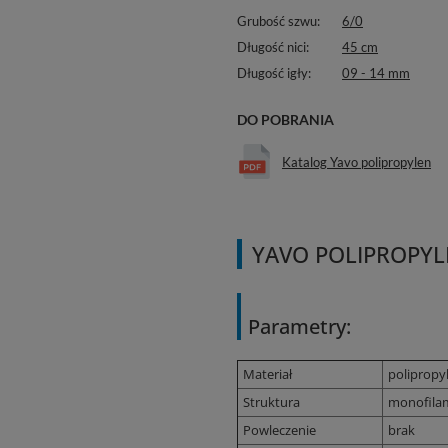
Grubość szwu
6/0
Długość nici
45 cm
Długość igły
09 - 14 mm
DO POBRANIA
Katalog Yavo polipropylen
YAVO POLIPROPYLEN
Parametry:
Materiał
polipropy
Struktura
monofila
Powleczenie
brak