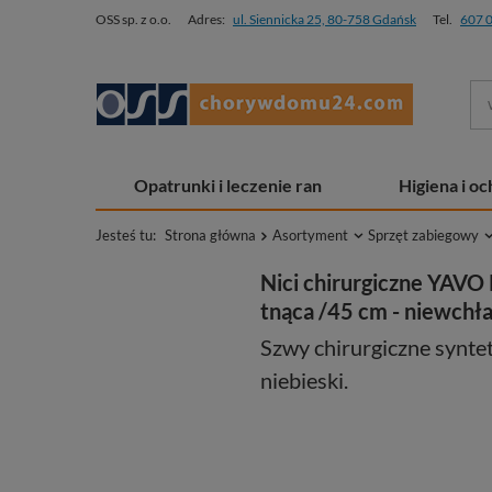
OSS sp. z o.o.
Adres:
ul. Siennicka 25, 80-758 Gdańsk
Tel.
607 
Opatrunki i leczenie ran
Higiena i o
Jesteś tu:
Strona główna
Asortyment
Sprzęt zabiegowy
Nici chirurgiczne YAV
tnąca /45 cm - niewchła
Szwy chirurgiczne synte
niebieski.