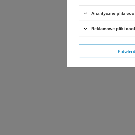
Analityczne pliki coo
Reklamowe pliki coo
Potwier