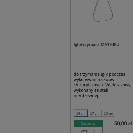
Igłotrzymacz MATHIEU
do trzymania igły podczas
wykonywania szwów
chirurgicznych. Wielorazowy,
wykonany ze stali
nierdzewnej.
14 cm
17 cm
20 cm
50,00 zł
Dostępny
WYBIERZ