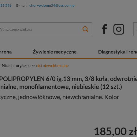
033 596
E-mail:
chorywdomu24@oss.com.pl
chrona
Żywienie medyczne
Diagnostyka i reha
Nici chirurgiczne
nici niewchłanialne
O POLIPROPYLEN 6/0 ig.13 mm, 3/8 koła, odwrotni
nialne, monofilamentowe, niebieskie (12 szt.)
tyczne, jednowłóknowe, niewchłanialne. Kolor
185,00 z