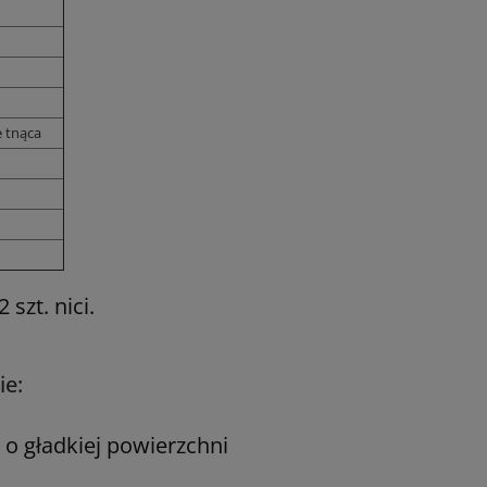
 tnąca
szt. nici.
ie:
a o gładkiej powierzchni