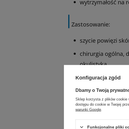
wytrzymałość na r
Zastosowanie:
szycie powięzi skó
chirurgia ogólna, 
okulistyka
implantacja siate
Konfiguracja zgód
Dbamy o Twoją prywatn
Sklep korzysta z plików cookie 
dostępu do cookie w Twojej prz
warunki Google
.
Polecane działy
Funkcjonalne pliki 