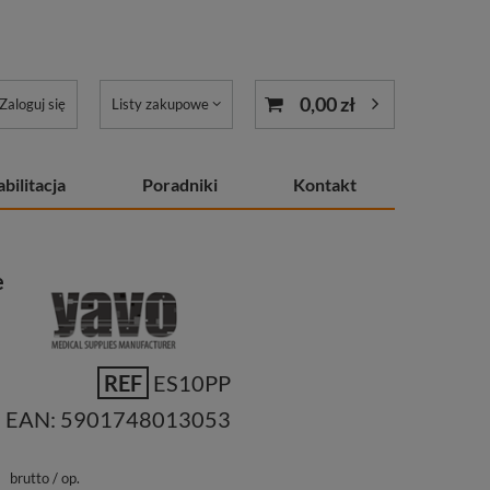
0,00 zł
Zaloguj się
Listy zakupowe
bilitacja
Poradniki
Kontakt
e
REF
ES10PP
EAN:
5901748013053
ł
brutto
/
op.