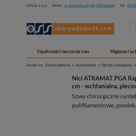
OSS sp. z o.o.
Adres:
ul. Siennicka 25, 80-758 Gdańsk
Tel.
607 
Opatrunki i leczenie ran
Higiena i o
Jesteś tu:
Strona główna
Asortyment
Sprzęt zabiegowy
Nici ATRAMAT PGA Rapid
cm - wchłanialna, plecio
Szwy chirurgiczne syntet
polifilamentowe, powlek