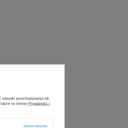
ctwie, okulistyce,
ć warunki przechowywania lub
 także na stronie
Prywatność i
Zawsze aktywne