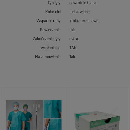
Typ igły
odwrotnie tnąca
Kolor nici
niebarwione
Wsparcie rany
krótkoterminowe
Powleczenie
tak
Zakończenie igły
ostra
wchłanialna
TAK
Na zamówienie
Tak