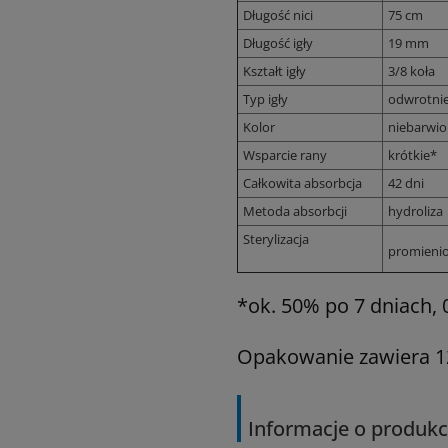
Długość nici
75 cm
Długość igły
19 mm
Kształt igły
3/8 koła
Typ igły
odwrotnie
Kolor
niebarwi
Wsparcie rany
krótkie*
Całkowita absorbcja
42 dni
Metoda absorbcji
hydroliza
Sterylizacja
promieni
*ok. 50% po 7 dniach,
Opakowanie zawiera 12 
Informacje o produkc