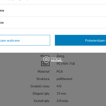
kie
kie
dzam wybrane
Potwierdzam 
Marka
Zarys
REF
PE1984-75B
Materiał
PGA
Struktura
polifilament
Grubość szwu
4/0
Długość igły
19 mm
Kształt igły
3/8 koła