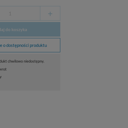
+
aj do koszyka
 o dostępności produktu
dukt chwilowo niedostępny.
wrot
y