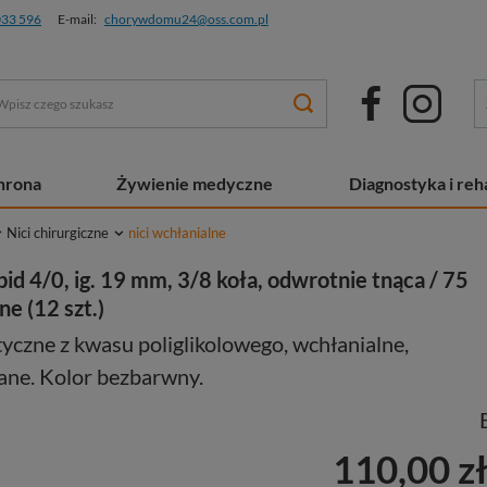
033 596
E-mail:
chorywdomu24@oss.com.pl
chrona
Żywienie medyczne
Diagnostyka i reha
Nici chirurgiczne
nici wchłanialne
 4/0, ig. 19 mm, 3/8 koła, odwrotnie tnąca / 75
ne (12 szt.)
yczne z kwasu poliglikolowego, wchłanialne,
ane. Kolor bezbarwny.
110,00 z