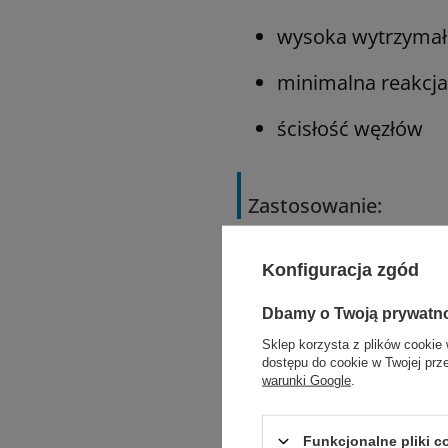
wysoka wytrzymało
minimalna reakcj
ścisłość węzłów
Zastosowanie:
zbliżanie tkanek w 
Konfiguracja zgód
urologii oraz ortop
Dbamy o Twoją prywatn
Sklep korzysta z plików cookie 
dostępu do cookie w Twojej prz
warunki Google
.
Polecane działy
Funkcjonalne pliki 