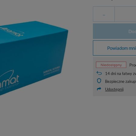
-
Dod
Powiadom mnie
Pro
14
dni na łatwy z
Bezpieczne zakup
Udostępnij