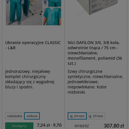
Ubranie operacyjne CLASSIC
Nici DAFILON 3/0, 3/8 koła,
- L&R
odwrotnie tnąca / 75 cm -
niewchłanialne,
monofilament, poliamid (36
szt.)
Jednorazowy, niejałowy
Szwy chirurgiczne
komplet chirurgiczny
syntetyczne, niewchłanialne,
składający się z wygodnej
jednowłóknowe,
bluzy i spodni.
niepowlekane. Kolor
niebieski.
niebieskie
zielone
ig. 24 mm
ig. 19 mm
7,24 zł - 9,70
307,80 zł
Dostępny
WYBIERZ