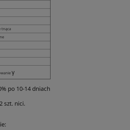
 tnąca
one
γ
owanie
 0% po 10-14 dniach
szt. nici.
ie: