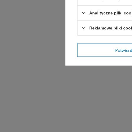
Analityczne pliki coo
Reklamowe pliki coo
Potwier