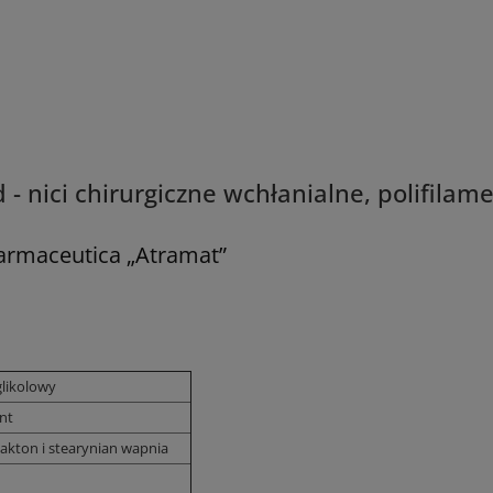
- nici chirurgiczne wchłanialne, polifila
Farmaceutica „Atramat”
glikolowy
nt
lakton i stearynian wapnia