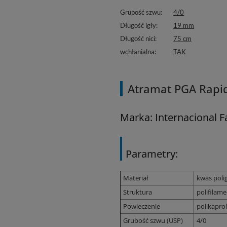
Grubość szwu
4/0
Długość igły
19 mm
Długość nici
75 cm
wchłanialna
TAK
Atramat PGA Rapid 
Marka: Internacional 
Parametry:
Materiał
kwas poli
Struktura
polifilame
Powleczenie
polikapro
Grubość szwu (USP)
4/0