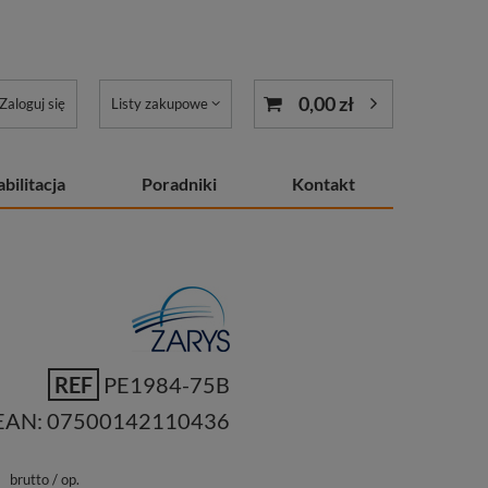
0,00 zł
Zaloguj się
Listy zakupowe
bilitacja
Poradniki
Kontakt
REF
PE1984-75B
EAN:
07500142110436
ł
brutto
/
op.