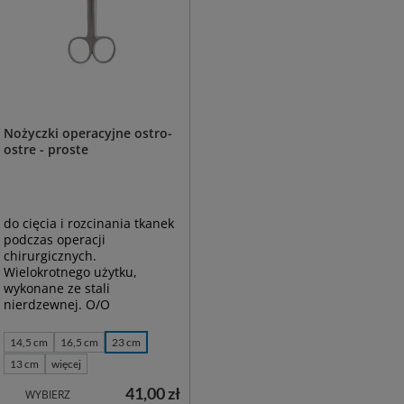
Nożyczki operacyjne ostro-
ostre - proste
do cięcia i rozcinania tkanek
podczas operacji
chirurgicznych.
Wielokrotnego użytku,
wykonane ze stali
nierdzewnej. O/O
14,5 cm
16,5 cm
23 cm
13 cm
więcej
41,00 zł
WYBIERZ