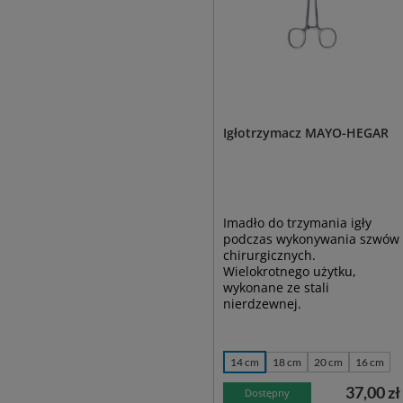
Igłotrzymacz MAYO-HEGAR
Imadło do trzymania igły
podczas wykonywania szwów
chirurgicznych.
Wielokrotnego użytku,
wykonane ze stali
nierdzewnej.
14 cm
18 cm
20 cm
16 cm
37,00 zł
Dostępny