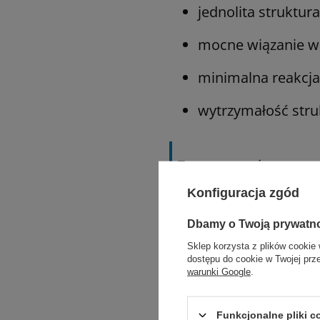
jednolita struktura
mocne wiązanie w
minimalna reakcja
wytrzymałość stru
Zastosowanie:
Konfiguracja zgód
szycie tkanek mię
Dbamy o Twoją prywatn
chirurgia ogólna, 
Sklep korzysta z plików cookie 
dostępu do cookie w Twojej prz
urologia, ortopedi
warunki Google
.
zabiegi dentystycz
Funkcjonalne pliki 