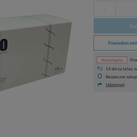
-
Dod
Powiadom mnie
Pro
14
dni na łatwy z
Bezpieczne zakup
Udostępnij