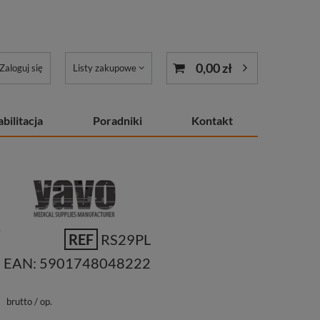
0,00 zł
Zaloguj się
Listy zakupowe
bilitacja
Poradniki
Kontakt
.
REF
RS29PL
EAN:
5901748048222
ł
brutto
/
op.