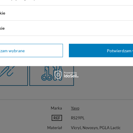
kie
kie
dzam wybrane
Potwierdzam 
Marka
Yavo
REF
RS29PL
Materiał
Vicryl, Novosyn, PGLA Lactic