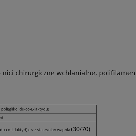
 nici chirurgiczne wchłanialne, polifilame
poli(glikolidu-co-L-laktydu)
nt
(30/70)
lidu-co-L-laktyd) oraz stearynian wapnia