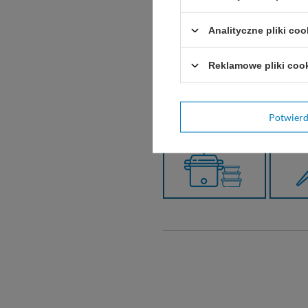
Analityczne pliki coo
Reklamowe pliki coo
Polecane działy
Potwier