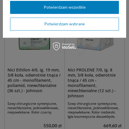
Zobacz podobne:
Potwierdzam wszystkie
Potwierdzam wybrane
Nici Ethilon 4/0, ig. 19 mm,
Nici PROLENE 7/0, ig. 8
3/8 koła, odwrotnie tnąca /
mm, 3/8 koła, odwrotnie
45 cm - monofilament,
tnąca / 45 cm -
poliamid, niewchłanialne
monofilament,
(36 szt.) - Johnson
niewchłanialne (12 szt.) -
Johnson
Szwy chirurgiczne syntetyczne,
Szwy chirurgiczne syntetyczne,
niewchłanialne, jednowłóknowe,
niewchłanialne, jednowłóknowe,
niepowlekane. Kolor czarny.
niepowlekane. Kolor niebieski.
Igła kosmetyczna dwuwklęsła.
550,00 zł
669,60 zł