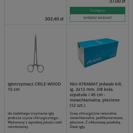
37,00 zł
Dostępny
WYBIERZ WARIANT
302,40 zł
Igłotrzymacz CRILE-WOOD
Nici ATRAMAT Jedwab 6/0,
15 cm
ig. 2x12 mm, 3/8 koła,
szpatuła / 45 cm -
niewchłanialna, plecione
(12 szt.)
do stabilnego trzymania igły
Szwy chirurgiczne naturalne,
podczas szycia chirurgicznego.
niewchłanialne, polifilamentowe,
Wykonany z wysokiej jakości stali
plecione. Z silikonową powłoką.
nierdzewnej.
Dwie igły.