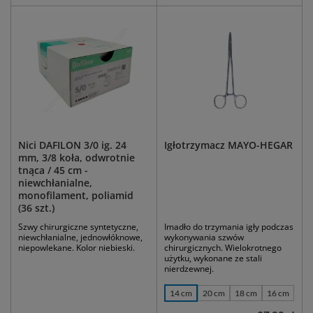
Nici DAFILON 3/0 ig. 24
Igłotrzymacz MAYO-HEGAR
mm, 3/8 koła, odwrotnie
tnąca / 45 cm -
niewchłanialne,
monofilament, poliamid
(36 szt.)
Szwy chirurgiczne syntetyczne,
Imadło do trzymania igły podczas
niewchłanialne, jednowłóknowe,
wykonywania szwów
niepowlekane. Kolor niebieski.
chirurgicznych. Wielokrotnego
użytku, wykonane ze stali
nierdzewnej.
14 cm
20 cm
18 cm
16 cm