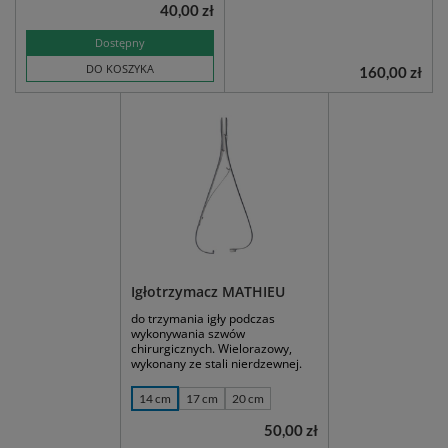
40,00 zł
Dostępny
DO KOSZYKA
160,00 zł
Igłotrzymacz MATHIEU
do trzymania igły podczas
wykonywania szwów
chirurgicznych. Wielorazowy,
wykonany ze stali nierdzewnej.
14 cm
17 cm
20 cm
50,00 zł