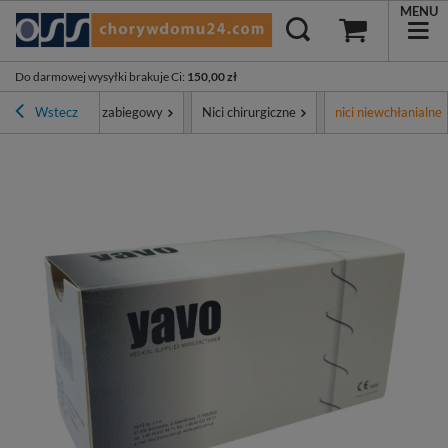
MENU
Do darmowej wysyłki brakuje Ci
:
150,00 zł
ment
Wstecz
Sprzęt zabiegowy
Nici chirurgiczne
nici niewchłanialne