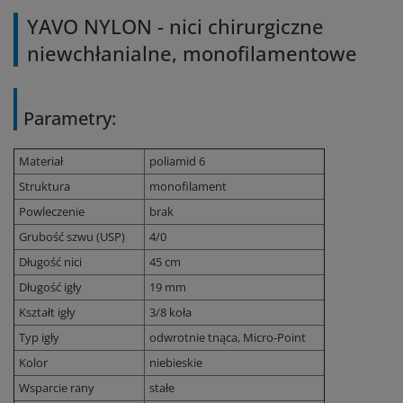
YAVO NYLON - nici chirurgiczne
niewchłanialne, monofilamentowe
Parametry:
Materiał
poliamid 6
Struktura
monofilament
Powleczenie
brak
Grubość szwu (USP)
4/0
Długość nici
45 cm
Długość igły
19 mm
Kształt igły
3/8 koła
Typ igły
odwrotnie tnąca, Micro-Point
Kolor
niebieskie
Wsparcie rany
stałe