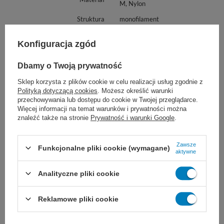
M, Nylon
Struktura
monofilament
Powleczenie
nie
Konfiguracja zgód
Grubość szwu
4/0
Długość nici
45 cm
Dbamy o Twoją prywatność
Długość igły
14 - 19 mm
Sklep korzysta z plików cookie w celu realizacji usług zgodnie z
Polityką dotyczącą cookies
. Możesz określić warunki
Kształt igły
3/8 koła
przechowywania lub dostępu do cookie w Twojej przeglądarce.
Więcej informacji na temat warunków i prywatności można
Typ igły
odwrotnie tnąca
znaleźć także na stronie
Prywatność i warunki Google
.
Kolor nici
niebieskie
Wsparcie rany
stałe
Zawsze
Funkcjonalne pliki cookie (wymagane)
aktywne
Cechy specjalne
igła kosmetyczna
Analityczne pliki cookie
Zakończenie igły
ostra
wchłanialna
NIE
Reklamowe pliki cookie
Na zamówienie
Tak