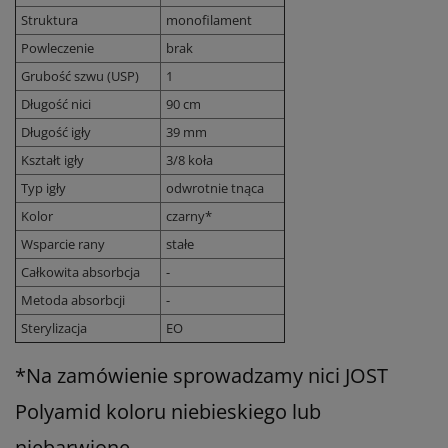
Struktura
monofilament
Powleczenie
brak
Grubość szwu (USP)
1
Długość nici
90 cm
Długość igły
39 mm
Kształt igły
3/8 koła
Typ igły
odwrotnie tnąca
Kolor
czarny*
Wsparcie rany
stałe
Całkowita absorbcja
-
Metoda absorbcji
-
Sterylizacja
EO
*Na zamówienie sprowadzamy nici JOST
Polyamid koloru niebieskiego lub
niebarwione.