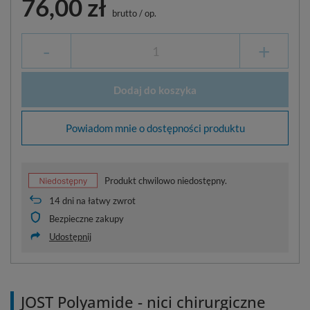
76,00 zł
brutto
/
op.
-
+
Dodaj do koszyka
Powiadom mnie o dostępności produktu
Produkt chwilowo niedostępny.
14
dni na łatwy zwrot
Bezpieczne zakupy
Udostępnij
JOST Polyamide - nici chirurgiczne