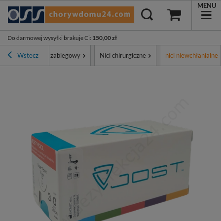
MENU
Do darmowej wysyłki brakuje Ci
:
150,00 zł
ment
Wstecz
Sprzęt zabiegowy
Nici chirurgiczne
nici niewchłanialne