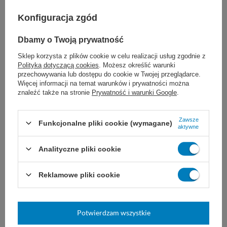
ogólne przybliżenie tkanek miękkich
Konfiguracja zgód
chirurgia sercowo-naczyniowa
Dbamy o Twoją prywatność
neurochirurgia
Sklep korzysta z plików cookie w celu realizacji usług zgodnie z
Polityką dotyczącą cookies
. Możesz określić warunki
chirurgia okulistyczna
przechowywania lub dostępu do cookie w Twojej przeglądarce.
Więcej informacji na temat warunków i prywatności można
znaleźć także na stronie
Prywatność i warunki Google
.
Zawsze
Dobór nici JOST zależy od ogólnego stanu
Funkcjonalne pliki cookie (wymagane)
aktywne
pacjenta, wielkości uszkodzonej tkanki i rany,
Analityczne pliki cookie
a także od wybranej techniki i doświadczenia
Reklamowe pliki cookie
chirurga.
Nie są znane żadne
przeciwwskazania do stosowania nici
Potwierdzam wszystkie
poliamidowych JOST.