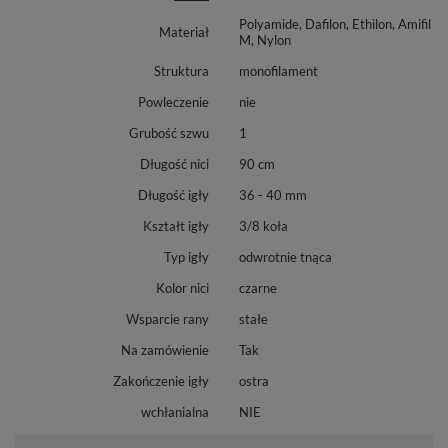
Polyamide, Dafilon, Ethilon, Amifil
Materiał
M, Nylon
Struktura
monofilament
Powleczenie
nie
Grubość szwu
1
Długość nici
90 cm
Długość igły
36 - 40 mm
Kształt igły
3/8 koła
Typ igły
odwrotnie tnąca
Kolor nici
czarne
Wsparcie rany
stałe
Na zamówienie
Tak
Zakończenie igły
ostra
wchłanialna
NIE