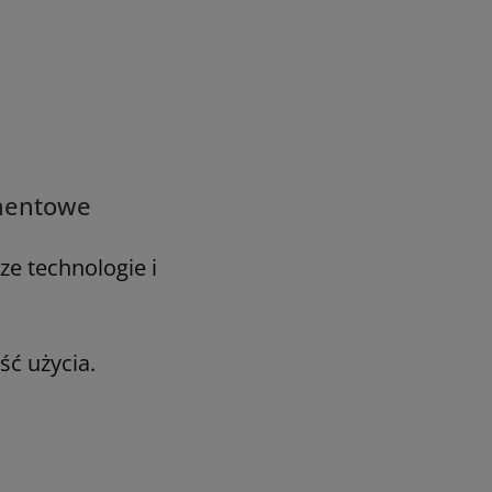
amentowe
e technologie i
ść użycia.