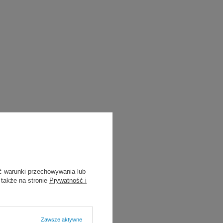
ć warunki przechowywania lub
 także na stronie
Prywatność i
Zawsze aktywne