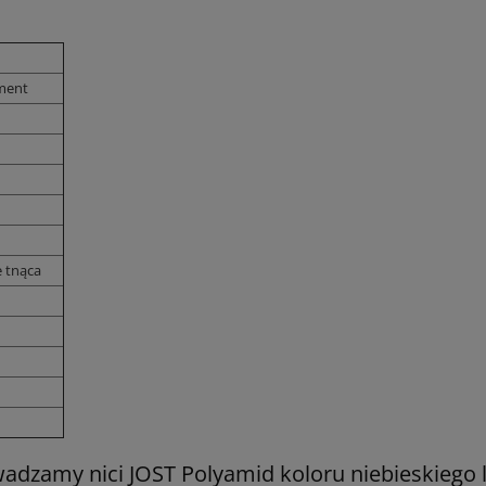
ment
 tnąca
dzamy nici JOST Polyamid koloru niebieskiego 