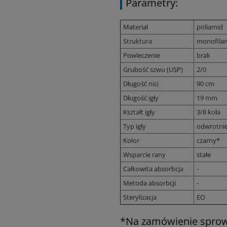
Parametry:
Materiał
poliamid
Struktura
monofila
Powleczenie
brak
Grubość szwu (USP)
2/0
Długość nici
90 cm
Długość igły
19 mm
Kształt igły
3/8 koła
Typ igły
odwrotnie
Kolor
czarny*
Wsparcie rany
stałe
Całkowita absorbcja
-
Metoda absorbcji
-
Sterylizacja
EO
*Na zamówienie sprowa