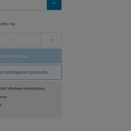
utto
/
op.
+
aj do koszyka
 o dostępności produktu
dukt chwilowo niedostępny.
wrot
y