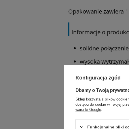
Opakowanie zawiera 12 
Informacje o produkc
solidne połączenie 
wysoka wytrzymało
doskonałe zabezpi
Konfiguracja zgód
łatwe przejście pr
Dbamy o Twoją prywatn
Sklep korzysta z plików cookie 
dostępu do cookie w Twojej prz
Zastosowanie:
warunki Google
.
ogólne przybliżen
Funkcjonalne pliki 