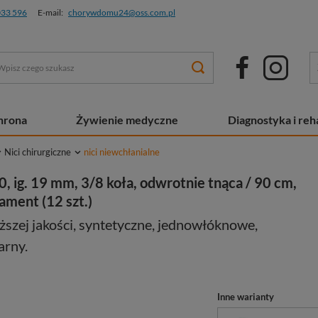
033 596
E-mail:
chorywdomu24@oss.com.pl
chrona
Żywienie medyczne
Diagnostyka i reha
Nici chirurgiczne
nici niewchłanialne
, ig. 19 mm, 3/8 koła, odwrotnie tnąca / 90 cm,
ament (12 szt.)
ższej jakości, syntetyczne, jednowłóknowe,
arny.
Inne warianty