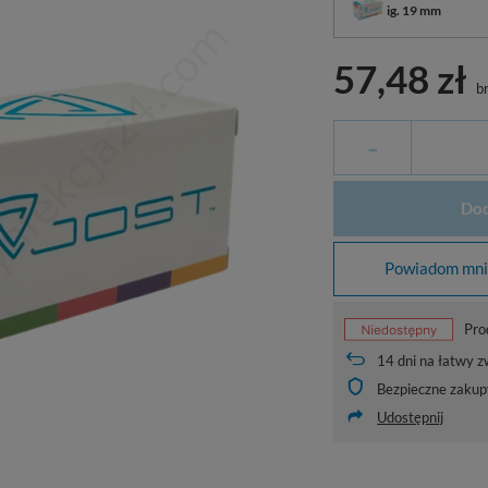
ig. 19 mm
57,48 zł
br
-
Dod
Powiadom mnie
Pro
14
dni na łatwy z
Bezpieczne zakup
Udostępnij