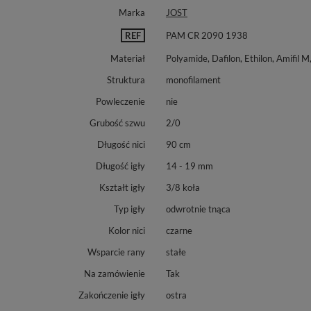
Marka
JOST
REF
PAM CR 2090 1938
Materiał
Polyamide, Dafilon, Ethilon, Amifil M
Struktura
monofilament
Powleczenie
nie
Grubość szwu
2/0
Długość nici
90 cm
Długość igły
14 - 19 mm
Kształt igły
3/8 koła
Typ igły
odwrotnie tnąca
Kolor nici
czarne
Wsparcie rany
stałe
Na zamówienie
Tak
Zakończenie igły
ostra