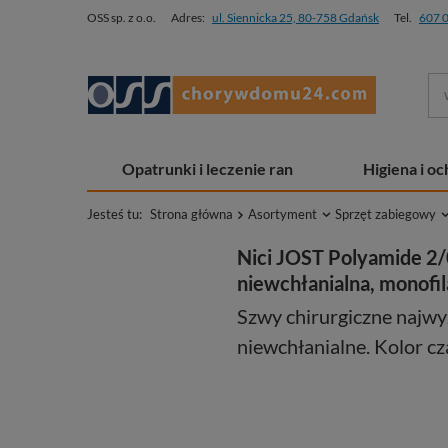
OSS sp. z o.o.
Adres:
ul. Siennicka 25, 80-758 Gdańsk
Tel.
607 
Opatrunki i leczenie ran
Higiena i o
Jesteś tu:
Strona główna
Asortyment
Sprzęt zabiegowy
Nici JOST Polyamide 2/0
niewchłanialna, monofil
Szwy chirurgiczne najwy
niewchłanialne. Kolor cz