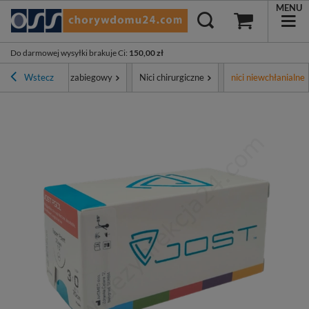
MENU
Do darmowej wysyłki brakuje Ci
:
150,00 zł
ment
Wstecz
Sprzęt zabiegowy
Nici chirurgiczne
nici niewchłanialne