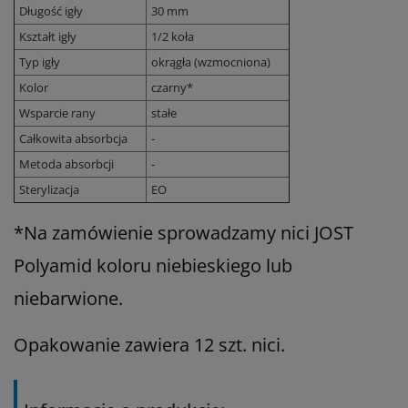
Długość igły
30 mm
Kształt igły
1/2 koła
Typ igły
okrągła (wzmocniona)
Kolor
czarny*
Wsparcie rany
stałe
Całkowita absorbcja
-
Metoda absorbcji
-
Sterylizacja
EO
*Na zamówienie sprowadzamy nici JOST
Polyamid koloru niebieskiego lub
niebarwione.
Opakowanie zawiera 12 szt. nici.