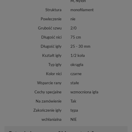
M, Nylon
Struktura
monofilament
Powleczenie
nie
Grubość szwu
2/0
Długość nici
75 cm
Długość igły
25 - 30 mm
Kształt igły
1/2 koła
Typ igły
okrągła
Kolor nici
czarne
Wsparcie rany
stałe
Cechy specjalne
wzmocniona igła
Na zamówienie
Tak
Zakończenie igły
tępa
wchłanialna
NIE