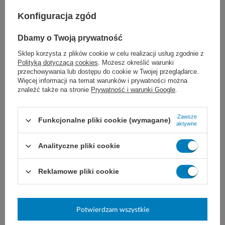
chirurgia sercowo-naczyniowa
Konfiguracja zgód
neurochirurgia
Dbamy o Twoją prywatność
chirurgia okulistyczna
Sklep korzysta z plików cookie w celu realizacji usług zgodnie z
Polityką dotyczącą cookies
. Możesz określić warunki
przechowywania lub dostępu do cookie w Twojej przeglądarce.
Więcej informacji na temat warunków i prywatności można
znaleźć także na stronie
Prywatność i warunki Google
.
Dobór nici JOST zależy od ogólnego stanu
Zawsze
Funkcjonalne pliki cookie (wymagane)
pacjenta, wielkości uszkodzonej tkanki i rany,
aktywne
a także od wybranej techniki i doświadczenia
Analityczne pliki cookie
chirurga.
Nie są znane żadne
Reklamowe pliki cookie
przeciwwskazania do stosowania nici
poliamidowych JOST.
Potwierdzam wszystkie
Przechowywać w maksymalnej temperaturze