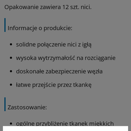
Opakowanie zawiera 12 szt. nici.
Informacje o produkcie:
solidne połączenie nici z igłą
wysoka wytrzymałość na rozciąganie
doskonałe zabezpieczenie węzła
łatwe przejście przez tkankę
Zastosowanie:
ogólne przybliżenie tkanek miękkich