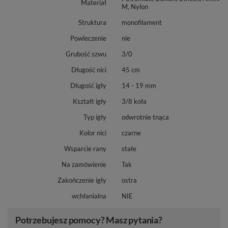
Materiał
M, Nylon
Struktura
monofilament
Powleczenie
nie
Grubość szwu
3/0
Długość nici
45 cm
Długość igły
14 - 19 mm
Kształt igły
3/8 koła
Typ igły
odwrotnie tnąca
Kolor nici
czarne
Wsparcie rany
stałe
Na zamówienie
Tak
Zakończenie igły
ostra
wchłanialna
NIE
Potrzebujesz pomocy? Masz pytania?