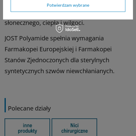
Przechowywać w maksymalnej temperaturze
Potwierdzam wybrane
25°C, z dala od bezpośredniego światła
słonecznego, ciepła i wilgoci.
JOST Polyamide spełnia wymagania
Farmakopei Europejskiej i Farmakopei
Stanów Zjednoczonych dla sterylnych
syntetycznych szwów niewchłanianych.
Polecane działy