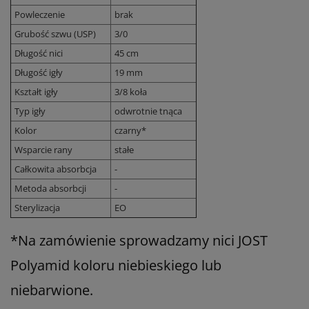
Powleczenie
brak
Grubość szwu (USP)
3/0
Długość nici
45 cm
Długość igły
19 mm
Kształt igły
3/8 koła
Typ igły
odwrotnie tnąca
Kolor
czarny*
Wsparcie rany
stałe
Całkowita absorbcja
-
Metoda absorbcji
-
Sterylizacja
EO
*Na zamówienie sprowadzamy nici JOST
Polyamid koloru niebieskiego lub
niebarwione.