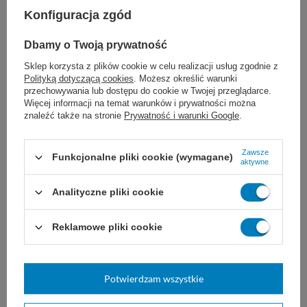
chirurgia sercowo-naczyniowa
Konfiguracja zgód
neurochirurgia
Dbamy o Twoją prywatność
Sklep korzysta z plików cookie w celu realizacji usług zgodnie z
chirurgia okulistyczna
Polityką dotyczącą cookies
. Możesz określić warunki
przechowywania lub dostępu do cookie w Twojej przeglądarce.
Więcej informacji na temat warunków i prywatności można
znaleźć także na stronie
Prywatność i warunki Google
.
Dobór nici JOST zależy od ogólnego stanu
Zawsze
Funkcjonalne pliki cookie (wymagane)
aktywne
pacjenta, wielkości uszkodzonej tkanki i rany,
Analityczne pliki cookie
a także od wybranej techniki i doświadczenia
chirurga.
Nie są znane żadne
Reklamowe pliki cookie
przeciwwskazania do stosowania nici
poliamidowych JOST.
Potwierdzam wszystkie