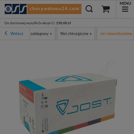
MENU
Do darmowej wysyłki brakuje Ci
:
150,00 zł
ment
Wstecz
Sprzęt zabiegowy
Nici chirurgiczne
nici niewchłanialne