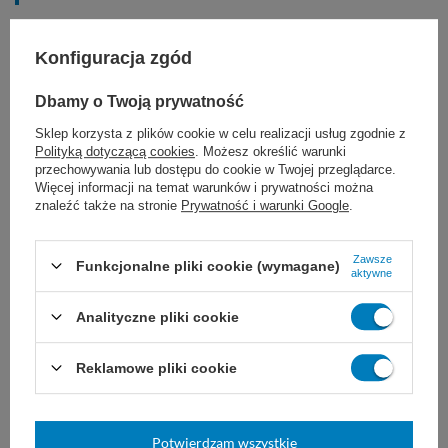
ogólne przybliżenie tkanek miękkich
Konfiguracja zgód
chirurgia sercowo-naczyniowa
Dbamy o Twoją prywatność
neurochirurgia
Sklep korzysta z plików cookie w celu realizacji usług zgodnie z
Polityką dotyczącą cookies
. Możesz określić warunki
przechowywania lub dostępu do cookie w Twojej przeglądarce.
chirurgia okulistyczna
Więcej informacji na temat warunków i prywatności można
znaleźć także na stronie
Prywatność i warunki Google
.
Zawsze
Funkcjonalne pliki cookie (wymagane)
aktywne
Dobór nici JOST zależy od ogólnego stanu
Analityczne pliki cookie
pacjenta, wielkości uszkodzonej tkanki i rany,
a także od wybranej techniki i doświadczenia
Reklamowe pliki cookie
chirurga.
Nie są znane żadne
przeciwwskazania do stosowania nici
Potwierdzam wszystkie