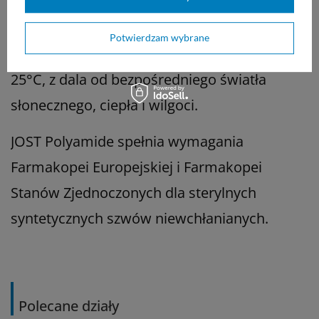
poliamidowych JOST.
Potwierdzam wybrane
Przechowywać w maksymalnej temperaturze
25°C, z dala od bezpośredniego światła
słonecznego, ciepła i wilgoci.
JOST Polyamide spełnia wymagania
Farmakopei Europejskiej i Farmakopei
Stanów Zjednoczonych dla sterylnych
syntetycznych szwów niewchłanianych.
Polecane działy