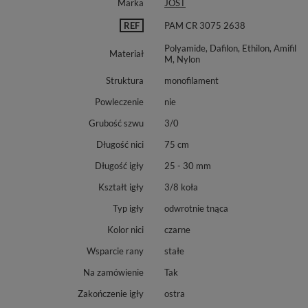
Marka
JOST
REF
PAM CR 3075 2638
Polyamide, Dafilon, Ethilon, Amifil
Materiał
M, Nylon
Struktura
monofilament
Powleczenie
nie
Grubość szwu
3/0
Długość nici
75 cm
Długość igły
25 - 30 mm
Kształt igły
3/8 koła
Typ igły
odwrotnie tnąca
Kolor nici
czarne
Wsparcie rany
stałe
Na zamówienie
Tak
Zakończenie igły
ostra