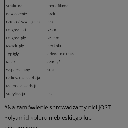
Struktura
monofilament
Powleczenie
brak
Grubość szwu (USP)
3/0
Długość nici
75 cm
Długość igły
26 mm
Kształt igły
3/8 koła
Typ igły
odwrotnie tnąca
Kolor
czarny*
Wsparcie rany
stałe
Całkowita absorbcja
-
Metoda absorbcji
-
Sterylizacja
EO
*Na zamówienie sprowadzamy nici JOST
Polyamid koloru niebieskiego lub
niebarwione.