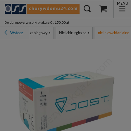
MENU
Do darmowej wysyłki brakuje Ci
:
150,00 zł
ment
Wstecz
Sprzęt zabiegowy
Nici chirurgiczne
nici niewchłanialne