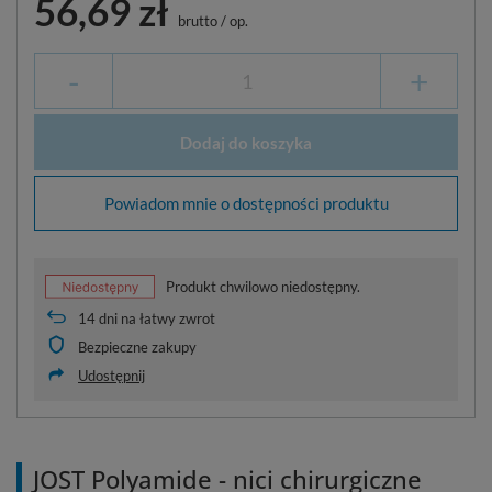
56,69 zł
brutto
/
op.
-
+
Dodaj do koszyka
Powiadom mnie o dostępności produktu
Produkt chwilowo niedostępny.
14
dni na łatwy zwrot
Bezpieczne zakupy
Udostępnij
JOST Polyamide - nici chirurgiczne