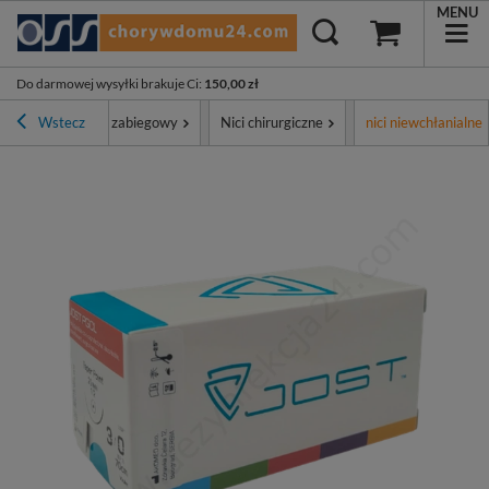
MENU
Do darmowej wysyłki brakuje Ci
:
150,00 zł
ment
Wstecz
Sprzęt zabiegowy
Nici chirurgiczne
nici niewchłanialne