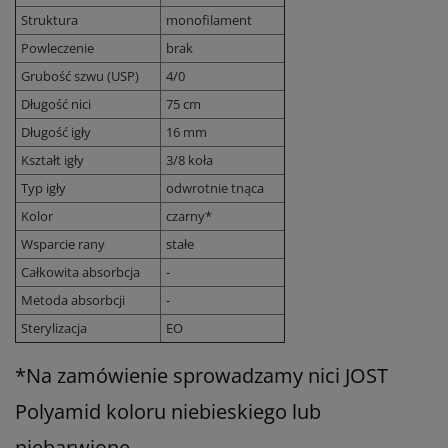
Struktura
monofilament
Powleczenie
brak
Grubość szwu (USP)
4/0
Długość nici
75 cm
Długość igły
16 mm
Kształt igły
3/8 koła
Typ igły
odwrotnie tnąca
Kolor
czarny*
Wsparcie rany
stałe
Całkowita absorbcja
-
Metoda absorbcji
-
Sterylizacja
EO
*Na zamówienie sprowadzamy nici JOST
Polyamid koloru niebieskiego lub
niebarwione.