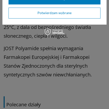
poliamidowych JOST.
Potwierdzam wybrane
Przechowywać w maksymalnej temperaturze
25°C, z dala od bezpośredniego światła
słonecznego, ciepła i wilgoci.
JOST Polyamide spełnia wymagania
Farmakopei Europejskiej i Farmakopei
Stanów Zjednoczonych dla sterylnych
syntetycznych szwów niewchłanianych.
Polecane działy