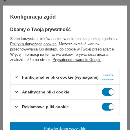
ogólne przybliżenie tkanek miękkich
Konfiguracja zgód
chirurgia sercowo-naczyniowa
Dbamy o Twoją prywatność
neurochirurgia
Sklep korzysta z plików cookie w celu realizacji usług zgodnie z
Polityką dotyczącą cookies
. Możesz określić warunki
przechowywania lub dostępu do cookie w Twojej przeglądarce.
chirurgia okulistyczna
Więcej informacji na temat warunków i prywatności można
znaleźć także na stronie
Prywatność i warunki Google
.
Zawsze
Funkcjonalne pliki cookie (wymagane)
aktywne
Dobór nici JOST zależy od ogólnego stanu
Analityczne pliki cookie
pacjenta, wielkości uszkodzonej tkanki i rany,
a także od wybranej techniki i doświadczenia
Reklamowe pliki cookie
chirurga.
Nie są znane żadne
przeciwwskazania do stosowania nici
Potwierdzam wszystkie