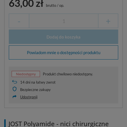
63,00 zł
brutto
/
op.
-
+
Dodaj do koszyka
Powiadom mnie o dostępności produktu
Produkt chwilowo niedostępny.
14
dni na łatwy zwrot
Bezpieczne zakupy
Udostępnij
JOST Polyamide - nici chirurgiczne