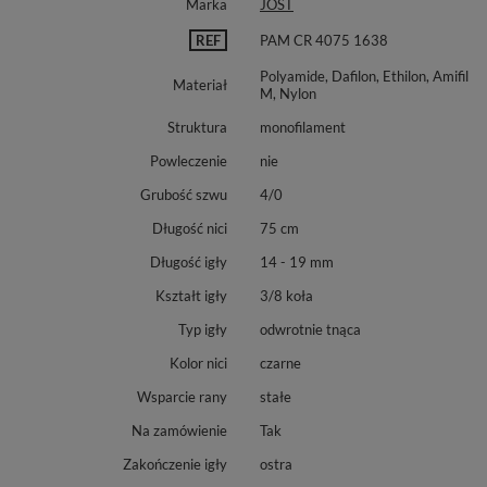
Marka
JOST
REF
PAM CR 4075 1638
Polyamide, Dafilon, Ethilon, Amifil
Materiał
M, Nylon
Struktura
monofilament
Powleczenie
nie
Grubość szwu
4/0
Długość nici
75 cm
Długość igły
14 - 19 mm
Kształt igły
3/8 koła
Typ igły
odwrotnie tnąca
Kolor nici
czarne
Wsparcie rany
stałe
Na zamówienie
Tak
Zakończenie igły
ostra