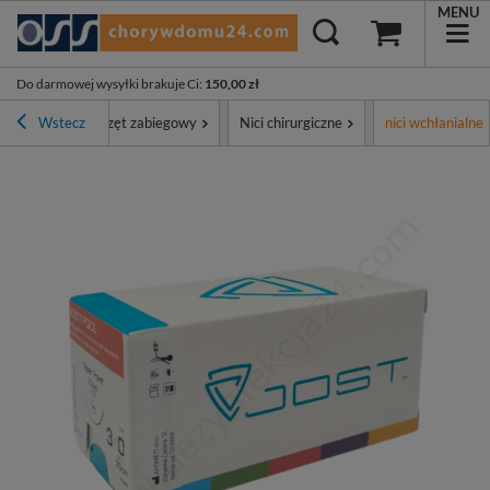
MENU
Do darmowej wysyłki brakuje Ci
:
150,00 zł
tyment
Wstecz
Sprzęt zabiegowy
Nici chirurgiczne
nici wchłanialne