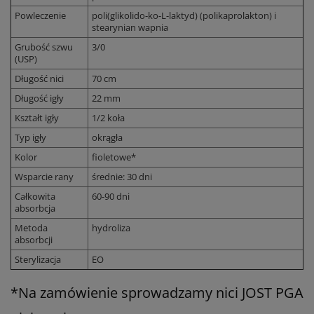
Powleczenie
poli(glikolido-ko-L-laktyd) (polikaprolakton) i
stearynian wapnia
Grubość szwu
3/0
(USP)
Długość nici
70 cm
Długość igły
22 mm
Kształt igły
1/2 koła
Typ igły
okrągła
Kolor
fioletowe*
Wsparcie rany
średnie: 30 dni
Całkowita
60-90 dni
absorbcja
Metoda
hydroliza
absorbcji
Sterylizacja
EO
*Na zamówienie sprowadzamy nici JOST PGA