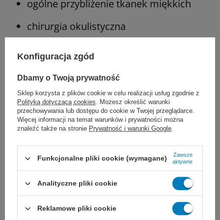
ogólne przybliżenie tkanek miękkich
chirurgia okulistyczna
Konfiguracja zgód
Przeciwwskazania:
Dbamy o Twoją prywatność
gdy potrzebne jest długie, długotrwałe
Sklep korzysta z plików cookie w celu realizacji usług zgodnie z
Polityką dotyczącą cookies
. Możesz określić warunki
lub trwałe przybliżenie tkanek
przechowywania lub dostępu do cookie w Twojej przeglądarce.
Więcej informacji na temat warunków i prywatności można
znaleźć także na stronie
Prywatność i warunki Google
.
w chirurgii sercowo-naczyniowej i
neurochirurgii
Zawsze
Funkcjonalne pliki cookie (wymagane)
aktywne
u pacjentów uczulonych na niektóre
Analityczne pliki cookie
składniki szwu
Reklamowe pliki cookie