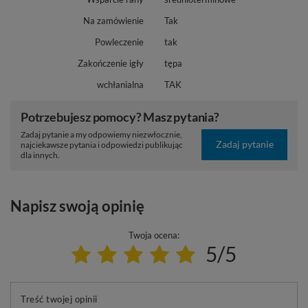
Na zamówienie
Tak
Powleczenie
tak
Zakończenie igły
tępa
wchłanialna
TAK
Potrzebujesz pomocy? Masz pytania?
Zadaj pytanie a my odpowiemy niezwłocznie,
Zadaj pytanie
najciekawsze pytania i odpowiedzi publikując
dla innych.
Napisz swoją opinię
Twoja ocena:
5/5
Treść twojej opinii