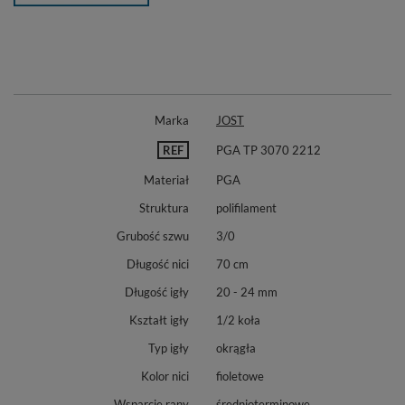
Marka
JOST
REF
PGA TP 3070 2212
Materiał
PGA
Struktura
polifilament
Grubość szwu
3/0
Długość nici
70 cm
Długość igły
20 - 24 mm
Kształt igły
1/2 koła
Typ igły
okrągła
Kolor nici
fioletowe
Wsparcie rany
średnioterminowe