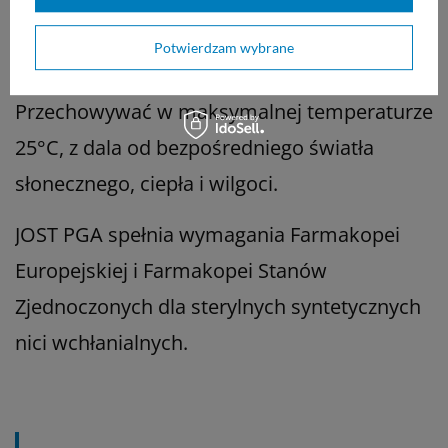
a także od wybranej techniki i doświadczenia
Potwierdzam wybrane
chirurga.
Przechowywać w maksymalnej temperaturze
25°C, z dala od bezpośredniego światła
słonecznego, ciepła i wilgoci.
JOST PGA spełnia wymagania Farmakopei
Europejskiej i Farmakopei Stanów
Zjednoczonych dla sterylnych syntetycznych
nici wchłanialnych.