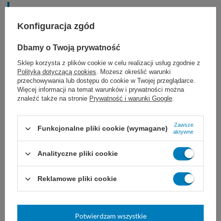
Przeciwwskazania:
Konfiguracja zgód
gdy potrzebne jest długie, długotrwałe
Dbamy o Twoją prywatność
lub trwałe przybliżenie tkanek
Sklep korzysta z plików cookie w celu realizacji usług zgodnie z
Polityką dotyczącą cookies
. Możesz określić warunki
przechowywania lub dostępu do cookie w Twojej przeglądarce.
w chirurgii sercowo-naczyniowej i
Więcej informacji na temat warunków i prywatności można
znaleźć także na stronie
Prywatność i warunki Google
.
neurochirurgii
u pacjentów uczulonych na niektóre
Zawsze
Funkcjonalne pliki cookie (wymagane)
aktywne
składniki szwu
Analityczne pliki cookie
Reklamowe pliki cookie
Dobór nici JOST zależy od ogólnego stanu
pacjenta, wielkości uszkodzonej tkanki i rany,
Potwierdzam wszystkie