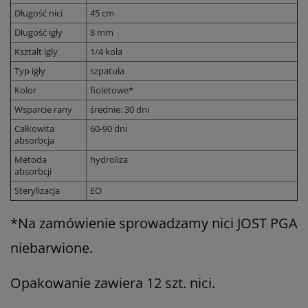
Długość nici
45 cm
Długość igły
8 mm
Kształt igły
1/4 koła
Typ igły
szpatuła
Kolor
fioletowe*
Wsparcie rany
średnie: 30 dni
Całkowita
60-90 dni
absorbcja
Metoda
hydroliza
absorbcji
Sterylizacja
EO
*Na zamówienie sprowadzamy nici JOST PGA
niebarwione.
Opakowanie zawiera 12 szt. nici.