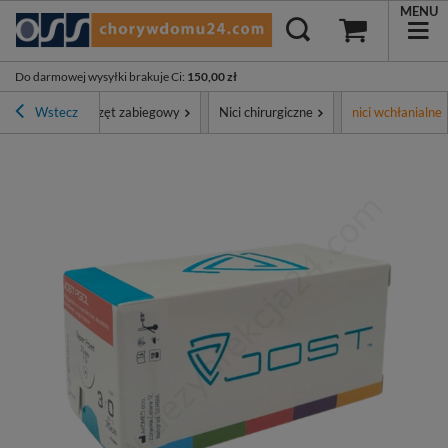
MENU
Do darmowej wysyłki brakuje Ci
:
150,00 zł
tyment
Wstecz
Sprzęt zabiegowy
Nici chirurgiczne
nici wchłanialne