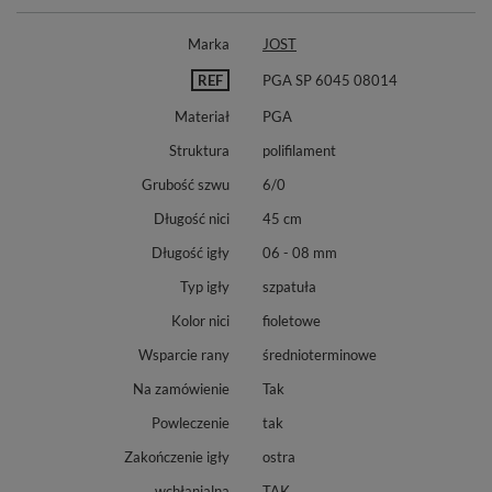
Marka
JOST
REF
PGA SP 6045 08014
Materiał
PGA
Struktura
polifilament
Grubość szwu
6/0
Długość nici
45 cm
Długość igły
06 - 08 mm
Typ igły
szpatuła
Kolor nici
fioletowe
Wsparcie rany
średnioterminowe
Na zamówienie
Tak
Powleczenie
tak
Zakończenie igły
ostra
wchłanialna
TAK