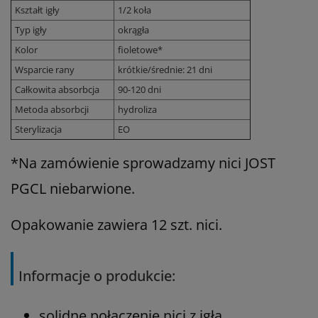
Kształt igły
1/2 koła
Typ igły
okrągła
Kolor
fioletowe*
Wsparcie rany
krótkie/średnie: 21 dni
Całkowita absorbcja
90-120 dni
Metoda absorbcji
hydroliza
Sterylizacja
EO
*Na zamówienie sprowadzamy nici JOST
PGCL niebarwione.
Opakowanie zawiera 12 szt. nici.
Informacje o produkcie:
solidne połączenie nici z igłą