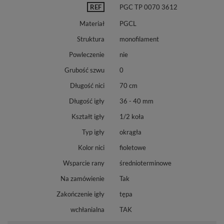
REF
PGC TP 0070 3612
Materiał
PGCL
Struktura
monofilament
Powleczenie
nie
Grubość szwu
0
Długość nici
70 cm
Długość igły
36 - 40 mm
Kształt igły
1/2 koła
Typ igły
okrągła
Kolor nici
fioletowe
Wsparcie rany
średnioterminowe
Na zamówienie
Tak
Zakończenie igły
tępa
wchłanialna
TAK