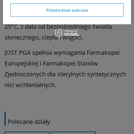
chirurga.
Potwierdzam wybrane
Przechowywać w maksymalnej temperaturze
25°C, z dala od bezpośredniego światła
słonecznego, ciepła i wilgoci.
JOST PGA spełnia wymagania Farmakopei
Europejskiej i Farmakopei Stanów
Zjednoczonych dla sterylnych syntetycznych
nici wchłanialnych.
Polecane działy