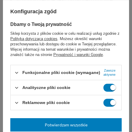
przedłużone (dłużej niż 30 dni) lub trwałe
Konfiguracja zgód
przybliżenie tkanek
Dbamy o Twoją prywatność
w chirurgii sercowo-naczyniowej i
Sklep korzysta z plików cookie w celu realizacji usług zgodnie z
Polityką dotyczącą cookies
. Możesz określić warunki
neurochirurgii
przechowywania lub dostępu do cookie w Twojej przeglądarce.
Więcej informacji na temat warunków i prywatności można
znaleźć także na stronie
Prywatność i warunki Google
.
u pacjentów uczulonych na niektóre
składniki szwu
Zawsze
Funkcjonalne pliki cookie (wymagane)
aktywne
Analityczne pliki cookie
Dobór nici JOST zależy od ogólnego stanu
Reklamowe pliki cookie
pacjenta, wielkości uszkodzonej tkanki i rany,
a także od wybranej techniki i doświadczenia
Potwierdzam wszystkie