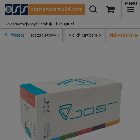
MENU
Do darmowej wysyłki brakuje Ci
:
150,00 zł
tyment
Wstecz
Sprzęt zabiegowy
Nici chirurgiczne
nici wchłanialne