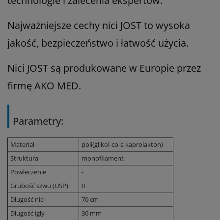
technologie i zalecenia ekspertów.
Najważniejsze cechy nici JOST to wysoka
jakość, bezpieczeństwo i łatwość użycia.
Nici JOST są produkowane w Europie przez
firmę AKO MED.
Parametry:
Materiał
poli(glikol-co-ε-kaprolakton)
Struktura
monofilament
Powleczenie
-
Grubość szwu (USP)
0
Długość nici
70 cm
Długość igły
36 mm