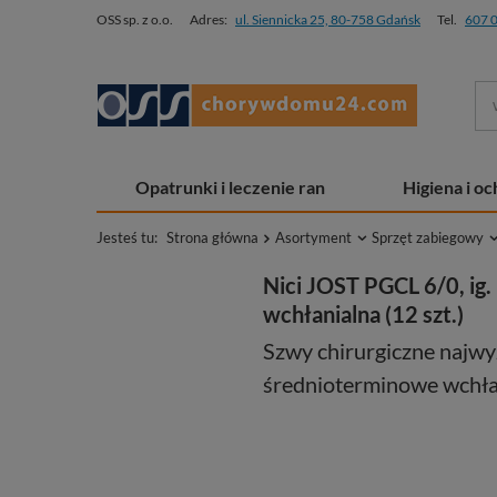
OSS sp. z o.o.
Adres:
ul. Siennicka 25, 80-758 Gdańsk
Tel.
607 
Opatrunki i leczenie ran
Higiena i o
Jesteś tu:
Strona główna
Asortyment
Sprzęt zabiegowy
Nici JOST PGCL 6/0, ig.
wchłanialna (12 szt.)
Szwy chirurgiczne najwy
średnioterminowe wchłani