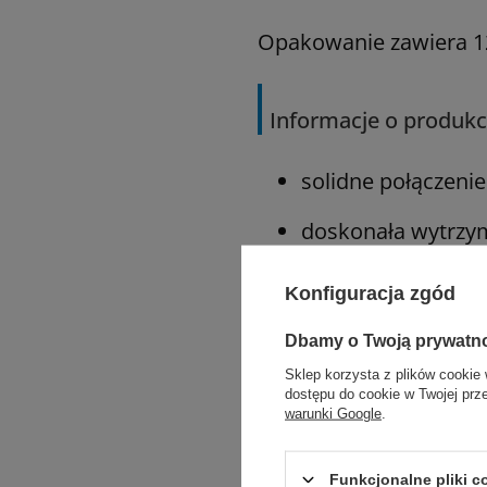
Opakowanie zawiera 12 
Informacje o produkc
solidne połączenie 
doskonała wytrzym
doskonałe zabezpi
Konfiguracja zgód
idealnie gładka żył
Dbamy o Twoją prywatn
Sklep korzysta z plików cookie 
łatwe w obsłudze i
dostępu do cookie w Twojej prz
warunki Google
.
Zastosowanie:
Funkcjonalne pliki 