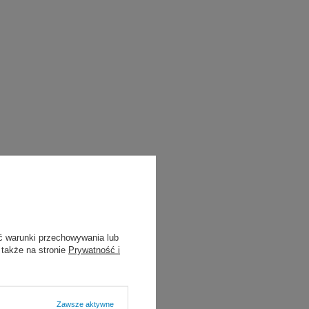
ć warunki przechowywania lub
 także na stronie
Prywatność i
Zawsze aktywne