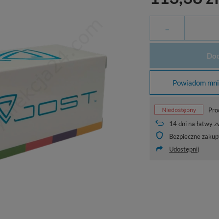
-
Dod
Powiadom mnie
Pro
14
dni na łatwy z
Bezpieczne zakup
Udostępnij