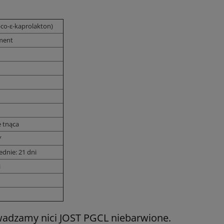
l-co-ε-kaprolakton)
ment
 tnąca
*
ednie: 21 dni
i
adzamy nici JOST PGCL niebarwione.