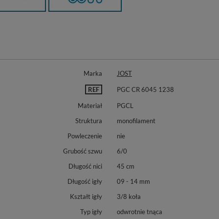
Marka
JOST
REF
PGC CR 6045 1238
Materiał
PGCL
Struktura
monofilament
Powleczenie
nie
Grubość szwu
6/0
Długość nici
45 cm
Długość igły
09 - 14 mm
Kształt igły
3/8 koła
Typ igły
odwrotnie tnąca