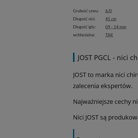
Grubość szwu
6/0
Długość nici
45 cm
Długość igły
09 - 14 mm
wchłanialna
TAK
JOST PGCL - nici 
JOST to marka nici ch
zalecenia ekspertów.
Najważniejsze cechy ni
Nici JOST są produkow