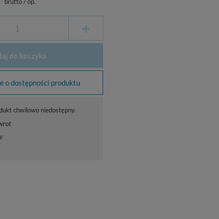
brutto
/
op.
+
aj do koszyka
 o dostępności produktu
dukt chwilowo niedostępny.
wrot
y