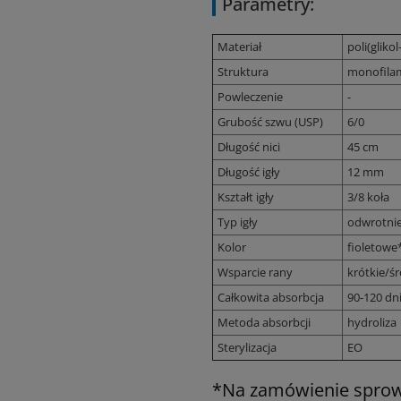
Parametry:
Materiał
poli(gliko
Struktura
monofila
Powleczenie
-
Grubość szwu (USP)
6/0
Długość nici
45 cm
Długość igły
12 mm
Kształt igły
3/8 koła
Typ igły
odwrotnie
Kolor
fioletowe
Wsparcie rany
krótkie/śr
Całkowita absorbcja
90-120 dn
Metoda absorbcji
hydroliza
Sterylizacja
EO
*Na zamówienie sprow