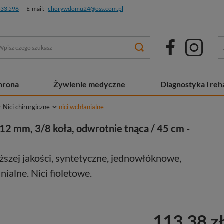
033 596
E-mail:
chorywdomu24@oss.com.pl
chrona
Żywienie medyczne
Diagnostyka i reha
Nici chirurgiczne
nici wchłanialne
 12 mm, 3/8 koła, odwrotnie tnąca / 45 cm -
ższej jakości, syntetyczne, jednowłóknowe,
alne. Nici fioletowe.
113,38 z