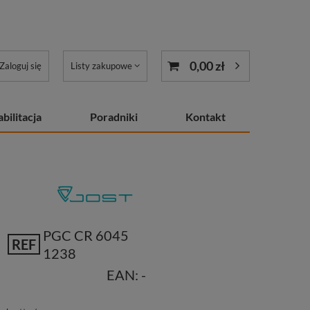
0,00 zł
Zaloguj się
Listy zakupowe
bilitacja
Poradniki
Kontakt
PGC CR 6045
REF
1238
EAN:
-
ł