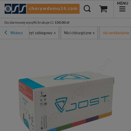
MENU
Do darmowej wysyłki brakuje Ci
:
150,00 zł
tyment
Wstecz
Sprzęt zabiegowy
Nici chirurgiczne
nici wchłanialne