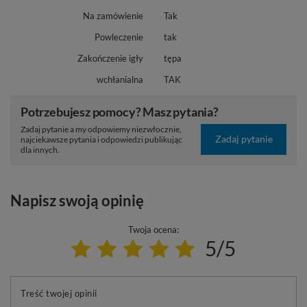
Na zamówienie
Tak
Powleczenie
tak
Zakończenie igły
tępa
wchłanialna
TAK
Potrzebujesz pomocy? Masz pytania?
Zadaj pytanie a my odpowiemy niezwłocznie,
Zadaj pytanie
najciekawsze pytania i odpowiedzi publikując
dla innych.
Napisz swoją opinię
Twoja ocena:
5/5
Treść twojej opinii