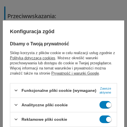
Przeciwwskazania:
gdy potrzebne jest długoterminowe,
Konfiguracja zgód
przedłużone (dłużej niż 30 dni) lub trwałe
Dbamy o Twoją prywatność
przybliżenie tkanek
Sklep korzysta z plików cookie w celu realizacji usług zgodnie z
Polityką dotyczącą cookies
. Możesz określić warunki
przechowywania lub dostępu do cookie w Twojej przeglądarce.
w chirurgii sercowo-naczyniowej i
Więcej informacji na temat warunków i prywatności można
znaleźć także na stronie
Prywatność i warunki Google
.
neurochirurgii
u pacjentów uczulonych na niektóre
Zawsze
Funkcjonalne pliki cookie (wymagane)
aktywne
składniki szwu
Analityczne pliki cookie
Reklamowe pliki cookie