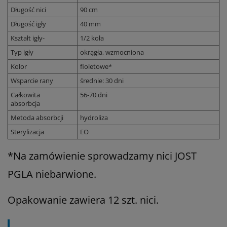
Długość nici
90 cm
Długość igły
40 mm
Kształt igły-
1/2 koła
Typ igły
okrągła, wzmocniona
Kolor
fioletowe*
Wsparcie rany
średnie: 30 dni
Całkowita
56-70 dni
absorbcja
Metoda absorbcji
hydroliza
Sterylizacja
EO
*Na zamówienie sprowadzamy nici JOST
PGLA
niebarwione.
Opakowanie zawiera 12 szt. nici.