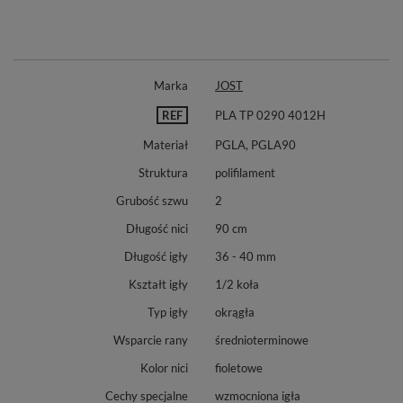
Marka
JOST
REF
PLA TP 0290 4012H
Materiał
PGLA, PGLA90
Struktura
polifilament
Grubość szwu
2
Długość nici
90 cm
Długość igły
36 - 40 mm
Kształt igły
1/2 koła
Typ igły
okrągła
Wsparcie rany
średnioterminowe
Kolor nici
fioletowe
Cechy specjalne
wzmocniona igła