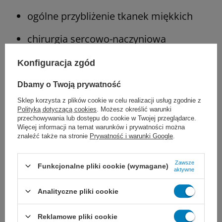
ogólne przybliżenie tkanek miękkich
chirurgia sercowo-naczyniowa
neurochirurgia
Konfiguracja zgód
chirurgia okulistyczna
Dbamy o Twoją prywatność
Sklep korzysta z plików cookie w celu realizacji usług zgodnie z
Uwaga:
Nici JOST Silk nie wchłaniają się, ale
Polityką dotyczącą cookies
. Możesz określić warunki
przechowywania lub dostępu do cookie w Twojej przeglądarce.
włókna białkowe ulegają stopniowej
Więcej informacji na temat warunków i prywatności można
znaleźć także na stronie
Prywatność i warunki Google
.
degradacji wraz z postępującą utratą
wytrzymałości na rozciąganie. Z tego względu
Zawsze
Funkcjonalne pliki cookie (wymagane)
aktywne
nie powinny być stosowane tam, gdzie
Analityczne pliki cookie
potrzebne jest trwałe zbliżenie tkanki. Nie
należy stosować również u pacjentów
Reklamowe pliki cookie