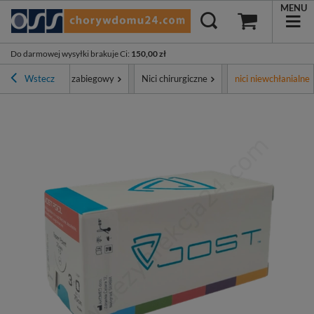
MENU
Do darmowej wysyłki brakuje Ci
:
150,00 zł
ment
Wstecz
Sprzęt zabiegowy
Nici chirurgiczne
nici niewchłanialne