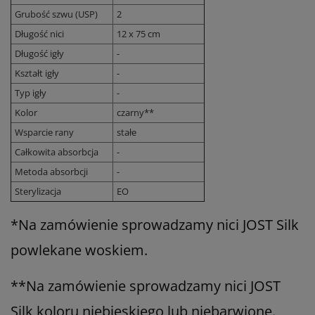
Grubość szwu (USP)
2
Długość nici
12 x 75 cm
Długość igły
-
Kształt igły
-
Typ igły
-
Kolor
czarny**
Wsparcie rany
stałe
Całkowita absorbcja
-
Metoda absorbcji
-
Sterylizacja
EO
*
Na zamówienie sprowadzamy nici JOST Silk
powlekane woskiem.
**Na zamówienie sprowadzamy nici JOST
Silk koloru niebieskiego lub niebarwione.