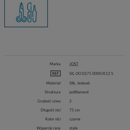
Marka
JOST
REF
SIL OO 0275 0000/K12 S
Materiał
Silk, Jedwab
Struktura
polifilament
Grubość szwu
2
Długość nici
75 cm
Kolor nici
czarne
Wsparcie rany
stałe