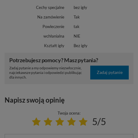
Cechy specjalne
bez igły
Na zamówienie
Tak
Powleczenie
tak
wchłanialna
NIE
Kształt igły
Bez igły
Potrzebujesz pomocy? Masz pytania?
Zadaj pytanie a my odpowiemy niezwłocznie,
Zadaj pytanie
najciekawsze pytania i odpowiedzi publikując
dla innych.
Napisz swoją opinię
Twoja ocena:
5/5