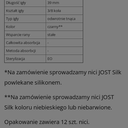
Długość igły
39 mm
Kształt igły
3/8 koła
Typ igły
odwrotnie tnąca
Kolor
czarny**
Wsparcie rany
stałe
Całkowita absorbcja
-
Metoda absorbcji
-
Sterylizacja
EO
*
Na zamówienie sprowadzamy nici JOST Silk
powlekane silikonem.
**Na zamówienie sprowadzamy nici JOST
Silk koloru niebieskiego lub niebarwione.
Opakowanie zawiera 12 szt. nici.