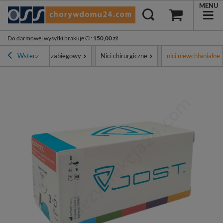
MENU
Do darmowej wysyłki brakuje Ci
:
150,00 zł
ment
Wstecz
Sprzęt zabiegowy
Nici chirurgiczne
nici niewchłanialne