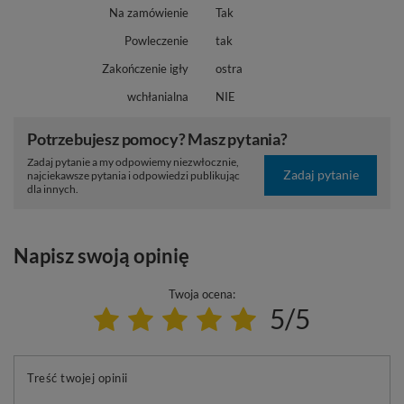
Na zamówienie
Tak
Powleczenie
tak
Zakończenie igły
ostra
wchłanialna
NIE
Potrzebujesz pomocy? Masz pytania?
Zadaj pytanie a my odpowiemy niezwłocznie,
Zadaj pytanie
najciekawsze pytania i odpowiedzi publikując
dla innych.
Napisz swoją opinię
Twoja ocena:
5/5
Treść twojej opinii