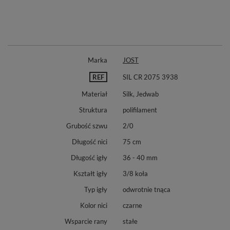
Marka
JOST
REF
SIL CR 2075 3938
Materiał
Silk, Jedwab
Struktura
polifilament
Grubość szwu
2/0
Długość nici
75 cm
Długość igły
36 - 40 mm
Kształt igły
3/8 koła
Typ igły
odwrotnie tnąca
Kolor nici
czarne
Wsparcie rany
stałe