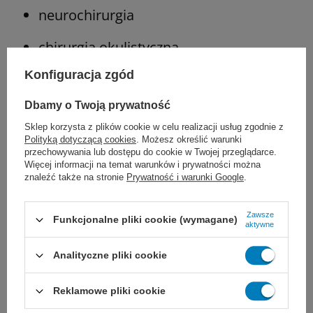
neurochirurgia
chirurgia okulistyczna
Konfiguracja zgód
Uwaga:
Nici JOST Silk nie wchłaniają się, ale
Dbamy o Twoją prywatność
włókna białkowe ulegają stopniowej
Sklep korzysta z plików cookie w celu realizacji usług zgodnie z
degradacji wraz z postępującą utratą
Polityką dotyczącą cookies
. Możesz określić warunki
przechowywania lub dostępu do cookie w Twojej przeglądarce.
wytrzymałości na rozciąganie. Z tego względu
Więcej informacji na temat warunków i prywatności można
znaleźć także na stronie
Prywatność i warunki Google
.
nie powinny być stosowane tam, gdzie
potrzebne jest trwałe zbliżenie tkanki. Nie
Zawsze
Funkcjonalne pliki cookie (wymagane)
aktywne
należy stosować również u pacjentów
Analityczne pliki cookie
uczulonych na niektóre składniki szwu.
Reklamowe pliki cookie