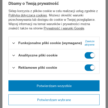
chirurgia okulistyczna
Dbamy o Twoją prywatność
Sklep korzysta z plików cookie w celu realizacji usług zgodnie z
Polityką dotyczącą cookies
. Możesz określić warunki
przechowywania lub dostępu do cookie w Twojej przeglądarce.
Więcej informacji na temat warunków i prywatności można
Dobór nici JOST zależy od ogólnego stanu
znaleźć także na stronie
Prywatność i warunki Google
.
pacjenta, wielkości uszkodzonej tkanki i rany,
Zawsze
Funkcjonalne pliki cookie (wymagane)
a także od wybranej techniki i doświadczenia
aktywne
chirurga. Nie są znane żadne
Analityczne pliki cookie
przeciwwskazania do stosowania szwów
Reklamowe pliki cookie
JOST Polypropilen.
Przechowywać w maksymalnej temperaturze
Potwierdzam wszystkie
25°C, z dala od bezpośredniego światła
Potwierdzam wybrane
słonecznego, ciepła i wilgoci.