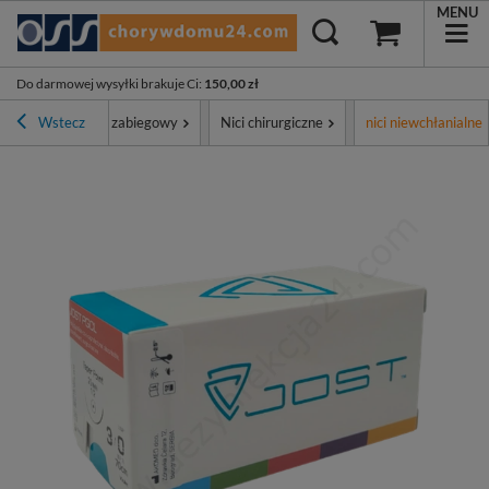
MENU
Do darmowej wysyłki brakuje Ci
:
150,00 zł
ment
Wstecz
Sprzęt zabiegowy
Nici chirurgiczne
nici niewchłanialne