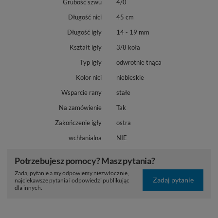
Grubość szwu
4/0
Długość nici
45 cm
Długość igły
14 - 19 mm
Kształt igły
3/8 koła
Typ igły
odwrotnie tnąca
Kolor nici
niebieskie
Wsparcie rany
stałe
Na zamówienie
Tak
Zakończenie igły
ostra
wchłanialna
NIE
Potrzebujesz pomocy? Masz pytania?
Zadaj pytanie a my odpowiemy niezwłocznie,
Zadaj pytanie
najciekawsze pytania i odpowiedzi publikując
dla innych.