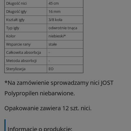
Długość nici
45 cm
Długość igły
16 mm
Kształt igły
3/8 koła
Typ igły
odwrotnie tnąca
Kolor
niebieski*
Wsparcie rany
stałe
Całkowita absorbcja
-
Metoda absorbcji
-
Sterylizacja
EO
*Na zamówienie sprowadzamy nici JOST
Polypropilen niebarwione.
Opakowanie zawiera 12 szt. nici.
Informacje o produkcie: