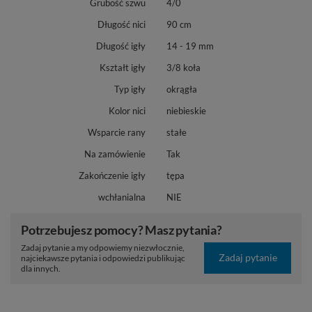
Grubość szwu
4/0
Długość nici
90 cm
Długość igły
14 - 19 mm
Kształt igły
3/8 koła
Typ igły
okrągła
Kolor nici
niebieskie
Wsparcie rany
stałe
Na zamówienie
Tak
Zakończenie igły
tępa
wchłanialna
NIE
Potrzebujesz pomocy? Masz pytania?
Zadaj pytanie a my odpowiemy niezwłocznie,
Zadaj pytanie
najciekawsze pytania i odpowiedzi publikując
dla innych.