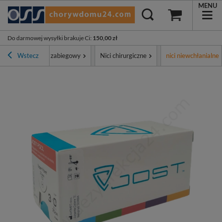
MENU
Do darmowej wysyłki brakuje Ci
:
150,00 zł
ment
Wstecz
Sprzęt zabiegowy
Nici chirurgiczne
nici niewchłanialne