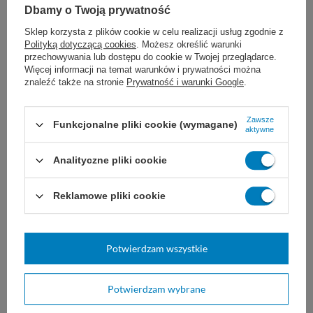
chirurgia okulistyczna
Dbamy o Twoją prywatność
Sklep korzysta z plików cookie w celu realizacji usług zgodnie z
Polityką dotyczącą cookies
. Możesz określić warunki
przechowywania lub dostępu do cookie w Twojej przeglądarce.
Więcej informacji na temat warunków i prywatności można
Dobór nici JOST zależy od ogólnego stanu
znaleźć także na stronie
Prywatność i warunki Google
.
pacjenta, wielkości uszkodzonej tkanki i rany,
Zawsze
Funkcjonalne pliki cookie (wymagane)
a także od wybranej techniki i doświadczenia
aktywne
chirurga. Nie są znane żadne
Analityczne pliki cookie
przeciwwskazania do stosowania szwów
Reklamowe pliki cookie
JOST Polypropilen.
Przechowywać w maksymalnej temperaturze
Potwierdzam wszystkie
25°C, z dala od bezpośredniego światła
Potwierdzam wybrane
słonecznego, ciepła i wilgoci.