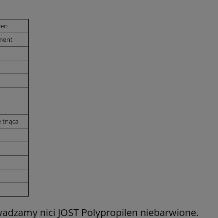
len
ment
 tnąca
dzamy nici JOST Polypropilen niebarwione.