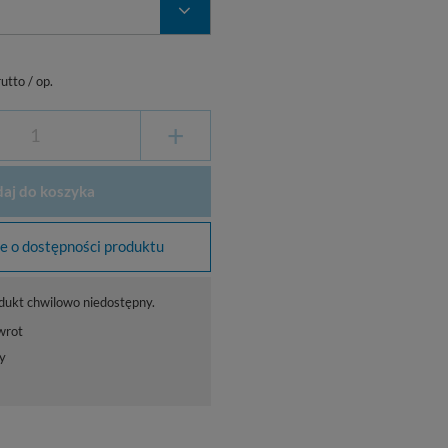
utto
/
op.
+
aj do koszyka
 o dostępności produktu
dukt chwilowo niedostępny.
wrot
y