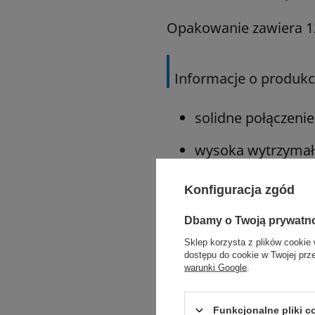
Opakowanie zawiera 12 
Informacje o produkc
solidne połączenie 
wysoka wytrzymało
doskonałe zabezpi
Konfiguracja zgód
łatwe przejście pr
Dbamy o Twoją prywatn
Sklep korzysta z plików cookie 
dostępu do cookie w Twojej prz
Zastosowanie:
warunki Google
.
ogólne przybliżen
Funkcjonalne pliki 