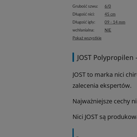
Grubość szwu
6/0
Długość nici
45 cm
Długość igły
09 - 14 mm
wchłanialna
NIE
Pokaż wszystkie
JOST Polypropilen 
JOST to marka nici ch
zalecenia ekspertów.
Najważniejsze cechy ni
Nici JOST są produkow