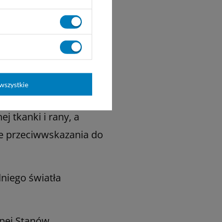
wszystkie
j tkanki i rany, a
ne przeciwwskazania do
niego światła
opei Stanów