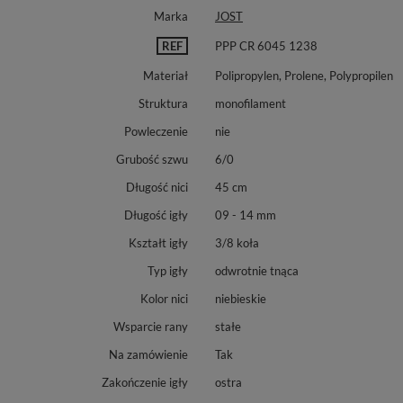
Marka
JOST
REF
PPP CR 6045 1238
Materiał
Polipropylen, Prolene, Polypropilen
Struktura
monofilament
Powleczenie
nie
Grubość szwu
6/0
Długość nici
45 cm
Długość igły
09 - 14 mm
Kształt igły
3/8 koła
Typ igły
odwrotnie tnąca
Kolor nici
niebieskie
Wsparcie rany
stałe
Na zamówienie
Tak
Zakończenie igły
ostra