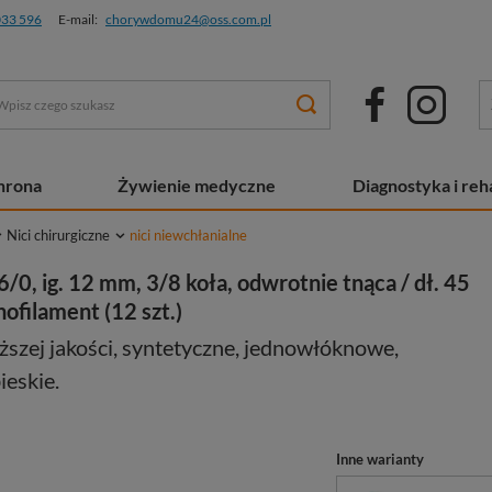
033 596
E-mail:
chorywdomu24@oss.com.pl
chrona
Żywienie medyczne
Diagnostyka i reha
Nici chirurgiczne
nici niewchłanialne
/0, ig. 12 mm, 3/8 koła, odwrotnie tnąca / dł. 45
ofilament (12 szt.)
ższej jakości, syntetyczne, jednowłóknowe,
ieskie.
Inne warianty