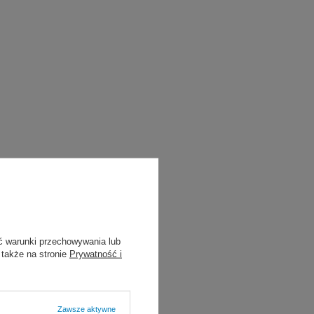
ć warunki przechowywania lub
 także na stronie
Prywatność i
Zawsze aktywne