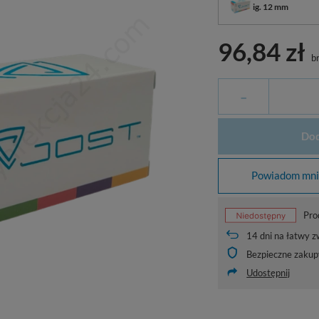
ig. 12 mm
96,84 zł
br
-
Dod
Powiadom mnie
Pro
14
dni na łatwy z
Bezpieczne zakup
Udostępnij