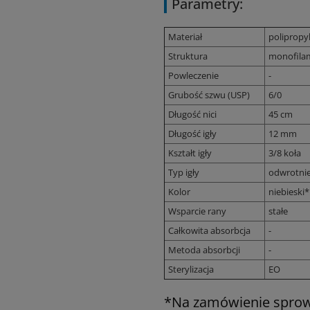
Parametry:
Materiał
polipropy
Struktura
monofila
Powleczenie
-
Grubość szwu (USP)
6/0
Długość nici
45 cm
Długość igły
12 mm
Kształt igły
3/8 koła
Typ igły
odwrotnie
Kolor
niebieski*
Wsparcie rany
stałe
Całkowita absorbcja
-
Metoda absorbcji
-
Sterylizacja
EO
*Na zamówienie sprowa