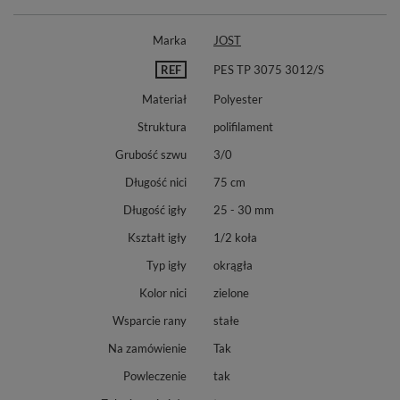
Marka
JOST
REF
PES TP 3075 3012/S
Materiał
Polyester
Struktura
polifilament
Grubość szwu
3/0
Długość nici
75 cm
Długość igły
25 - 30 mm
Kształt igły
1/2 koła
Typ igły
okrągła
Kolor nici
zielone
Wsparcie rany
stałe
Na zamówienie
Tak
Powleczenie
tak