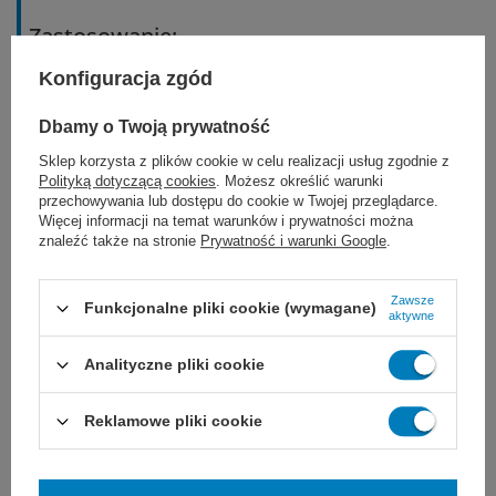
Zastosowanie:
Konfiguracja zgód
ogólne przybliżenie tkanek miękkich
Dbamy o Twoją prywatność
chirurgia sercowo-naczyniowa
Sklep korzysta z plików cookie w celu realizacji usług zgodnie z
Polityką dotyczącą cookies
. Możesz określić warunki
neurochirurgia
przechowywania lub dostępu do cookie w Twojej przeglądarce.
Więcej informacji na temat warunków i prywatności można
znaleźć także na stronie
Prywatność i warunki Google
.
chirurgia okulistyczna
Zawsze
Funkcjonalne pliki cookie (wymagane)
aktywne
Dobór nici JOST zależy od ogólnego stanu
Analityczne pliki cookie
pacjenta, wielkości uszkodzonej tkanki i rany,
Reklamowe pliki cookie
a także od wybranej techniki i doświadczenia
chirurga. Nie są znane żadne