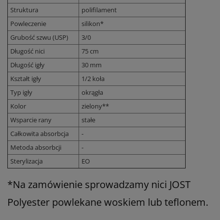
Struktura
polifilament
Powleczenie
silikon*
Grubość szwu (USP)
3/0
Długość nici
75 cm
Długość igły
30 mm
Kształt igły
1/2 koła
Typ igły
okrągła
Kolor
zielony**
Wsparcie rany
stałe
Całkowita absorbcja
-
Metoda absorbcji
-
Sterylizacja
EO
*
Na zamówienie sprowadzamy nici JOST
Polyester powlekane woskiem lub teflonem.