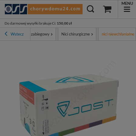
MENU
Do darmowej wysyłki brakuje Ci
:
150,00 zł
ment
Wstecz
Sprzęt zabiegowy
Nici chirurgiczne
nici niewchłanialne