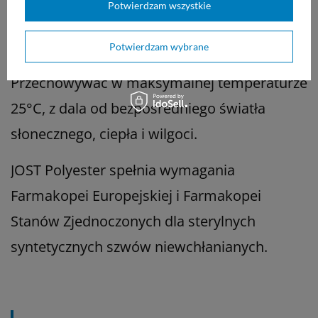
Potwierdzam wszystkie
przeciwwskazania do stosowania szwów
JOST Polyester.
Potwierdzam wybrane
Przechowywać w maksymalnej temperaturze
25°C, z dala od bezpośredniego światła
słonecznego, ciepła i wilgoci.
JOST Polyester spełnia wymagania
Farmakopei Europejskiej i Farmakopei
Stanów Zjednoczonych dla sterylnych
syntetycznych szwów niewchłanianych.