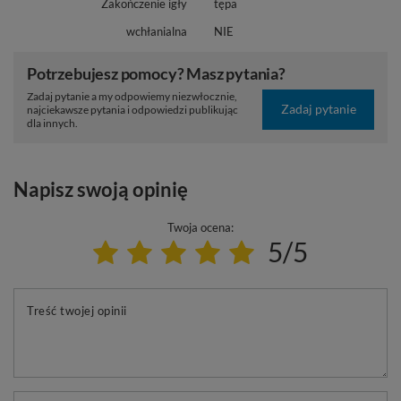
Zakończenie igły
tępa
wchłanialna
NIE
Potrzebujesz pomocy? Masz pytania?
Zadaj pytanie a my odpowiemy niezwłocznie,
Zadaj pytanie
najciekawsze pytania i odpowiedzi publikując
dla innych.
Napisz swoją opinię
Twoja ocena:
5/5
Treść twojej opinii