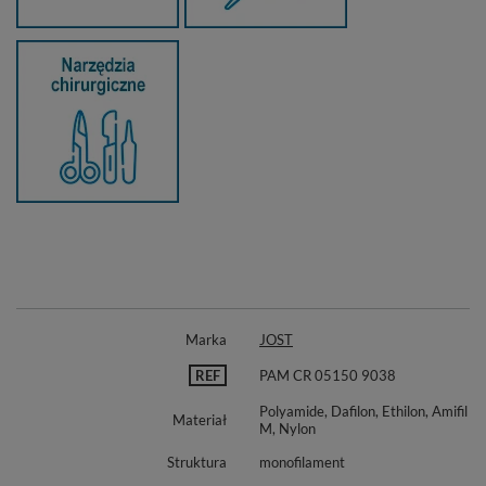
Marka
JOST
REF
PAM CR 05150 9038
Polyamide, Dafilon, Ethilon, Amifil
Materiał
M, Nylon
Struktura
monofilament