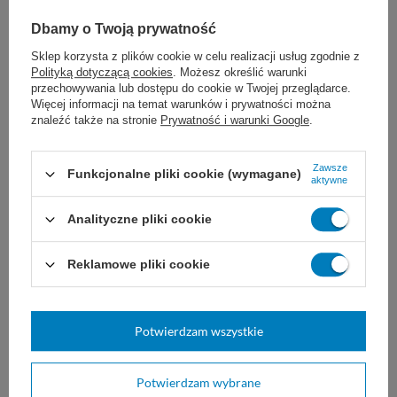
neurochirurgia
Dbamy o Twoją prywatność
chirurgia okulistyczna
Sklep korzysta z plików cookie w celu realizacji usług zgodnie z
Polityką dotyczącą cookies
. Możesz określić warunki
przechowywania lub dostępu do cookie w Twojej przeglądarce.
Więcej informacji na temat warunków i prywatności można
znaleźć także na stronie
Prywatność i warunki Google
.
Dobór nici JOST zależy od ogólnego stanu
pacjenta, wielkości uszkodzonej tkanki i rany,
Zawsze
Funkcjonalne pliki cookie (wymagane)
aktywne
a także od wybranej techniki i doświadczenia
Analityczne pliki cookie
chirurga.
Nie są znane żadne
przeciwwskazania do stosowania nici
Reklamowe pliki cookie
poliamidowych JOST.
Potwierdzam wszystkie
Przechowywać w maksymalnej temperaturze
25°C, z dala od bezpośredniego światła
Potwierdzam wybrane