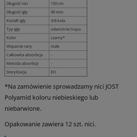
Długość nici
150 cm
Długość igły
90 mm
Kształt igły
3/8 koła
Typ igły
odwrotnie tnąca
Kolor
czarny*
Wsparcie rany
stałe
Całkowita absorbcja
-
Metoda absorbcji
-
Sterylizacja
EO
*Na zamówienie sprowadzamy nici JOST
Polyamid koloru niebieskiego lub
niebarwione.
Opakowanie zawiera 12 szt. nici.