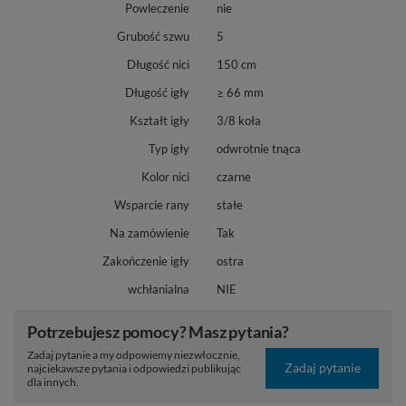
Powleczenie
nie
Grubość szwu
5
Długość nici
150 cm
Długość igły
≥ 66 mm
Kształt igły
3/8 koła
Typ igły
odwrotnie tnąca
Kolor nici
czarne
Wsparcie rany
stałe
Na zamówienie
Tak
Zakończenie igły
ostra
wchłanialna
NIE
Potrzebujesz pomocy? Masz pytania?
Zadaj pytanie a my odpowiemy niezwłocznie,
Zadaj pytanie
najciekawsze pytania i odpowiedzi publikując
dla innych.