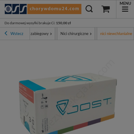
MENU
Do darmowej wysyłki brakuje Ci
:
150,00 zł
ment
Wstecz
Sprzęt zabiegowy
Nici chirurgiczne
nici niewchłanialne