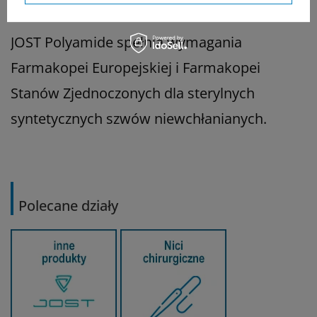
słonecznego, ciepła i wilgoci.
JOST Polyamide spełnia wymagania
Farmakopei Europejskiej i Farmakopei
Stanów Zjednoczonych dla sterylnych
syntetycznych szwów niewchłanianych.
Polecane działy