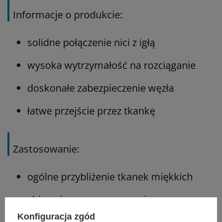
Informacje o produkcie:
solidne połączenie nici z igłą
wysoka wytrzymałość na rozciąganie
doskonałe zabezpieczenie węzła
łatwe przejście przez tkankę
Zastosowanie:
ogólne przybliżenie tkanek miękkich
chirurgia sercowo-naczyniowa
Konfiguracja zgód