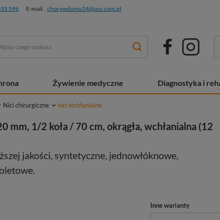
033 596
E-mail:
chorywdomu24@oss.com.pl
chrona
Żywienie medyczne
Diagnostyka i reha
Nici chirurgiczne
nici wchłanialne
20 mm, 1/2 koła / 70 cm, okrągła, wchłanialna (12
ższej jakości, syntetyczne, jednowłóknowe,
ioletowe.
Inne warianty