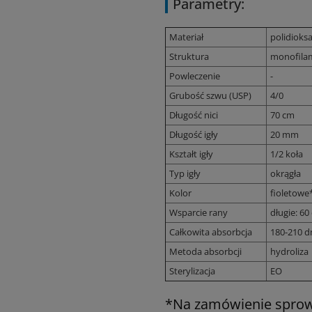
Parametry:
Materiał
polidioks
Struktura
monofila
Powleczenie
-
Grubość szwu (USP)
4/0
Długość nici
70 cm
Długość igły
20 mm
Kształt igły
1/2 koła
Typ igły
okrągła
Kolor
fioletowe
Wsparcie rany
długie: 60
Całkowita absorbcja
180-210 d
Metoda absorbcji
hydroliza
Sterylizacja
EO
*Na zamówienie sprow