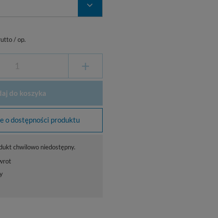
utto
/
op.
+
aj do koszyka
 o dostępności produktu
dukt chwilowo niedostępny.
wrot
y