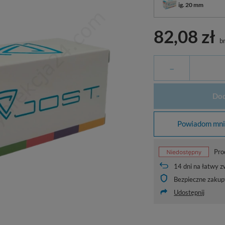
ig. 20 mm
82,08 zł
br
-
Dod
Powiadom mnie
Pro
14
dni na łatwy z
Bezpieczne zakup
Udostępnij