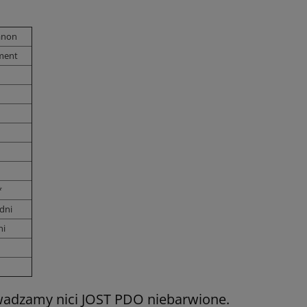
anon
ment
*
 dni
ni
adzamy nici JOST PDO niebarwione.