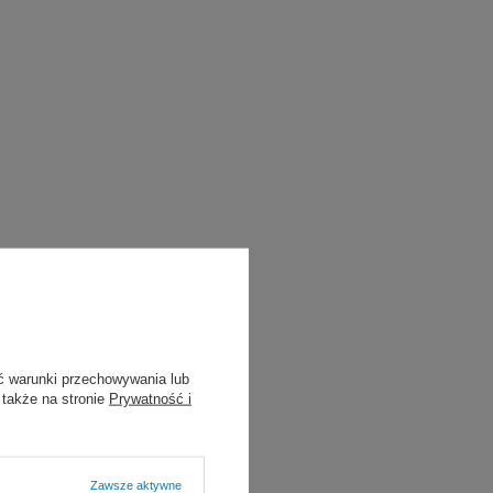
ć warunki przechowywania lub
 także na stronie
Prywatność i
Zawsze aktywne