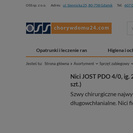
OSS sp. z o.o.
Adres:
ul. Siennicka 25, 80-758 Gdańsk
Tel.
607 
Opatrunki i leczenie ran
Higiena i o
Jesteś tu:
Strona główna
Asortyment
Sprzęt zabiegowy
Nici JOST PDO 4/0, ig. 
szt.)
Szwy chirurgiczne najwy
długowchłanialne. Nici f