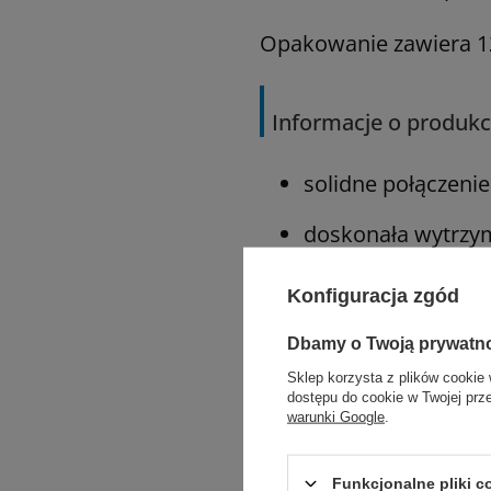
Opakowanie zawiera 12 
Informacje o produkc
solidne połączenie 
doskonała wytrzym
doskonałe zabezpi
Konfiguracja zgód
łatwe przejście pr
Dbamy o Twoją prywatn
Sklep korzysta z plików cookie 
minimalna reakcj
dostępu do cookie w Twojej prz
warunki Google
.
Zastosowanie:
Funkcjonalne pliki 