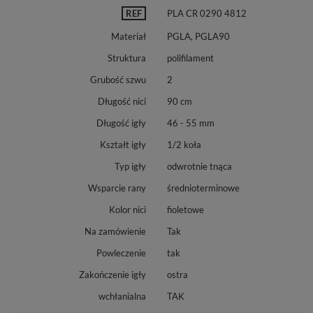
REF
PLA CR 0290 4812
Materiał
PGLA, PGLA90
Struktura
polifilament
Grubość szwu
2
Długość nici
90 cm
Długość igły
46 - 55 mm
Kształt igły
1/2 koła
Typ igły
odwrotnie tnąca
Wsparcie rany
średnioterminowe
Kolor nici
fioletowe
Na zamówienie
Tak
Powleczenie
tak
Zakończenie igły
ostra
wchłanialna
TAK