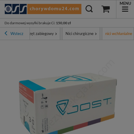
MENU
Do darmowej wysyłki brakuje Ci
:
150,00 zł
tyment
Wstecz
Sprzęt zabiegowy
Nici chirurgiczne
nici wchłanialne