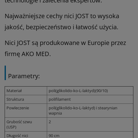
technologie i zalecenia ekspertów.
Najważniejsze cechy nici JOST to wysoka
jakość, bezpieczeństwo i łatwość użycia.
Nici JOST są produkowane w Europie przez
firmę AKO MED.
Parametry:
Materiał
poli(glikolido-ko-L-laktyd)(90/10)
Struktura
polifilament
Powleczenie
poli(glikolido-ko-L-laktyd) i stearynian
wapnia
Grubość szwu
2
(USP)
Długość nici
90 cm