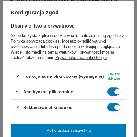
gdy potrzebne jest długoterminowe,
przedłużone (dłużej niż 30 dni) lub trwałe
Konfiguracja zgód
przybliżenie tkanek
Dbamy o Twoją prywatność
w chirurgii sercowo-naczyniowej i
Sklep korzysta z plików cookie w celu realizacji usług zgodnie z
Polityką dotyczącą cookies
. Możesz określić warunki
neurochirurgii
przechowywania lub dostępu do cookie w Twojej przeglądarce.
Więcej informacji na temat warunków i prywatności można
znaleźć także na stronie
Prywatność i warunki Google
.
u pacjentów uczulonych na niektóre
składniki szwu
Zawsze
Funkcjonalne pliki cookie (wymagane)
aktywne
Analityczne pliki cookie
Dobór nici JOST zależy od ogólnego stanu
Reklamowe pliki cookie
pacjenta, wielkości uszkodzonej tkanki i rany,
a także od wybranej techniki i doświadczenia
Potwierdzam wszystkie