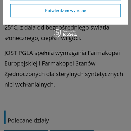
chirurga.
Potwierdzam wybrane
Przechowywać w maksymalnej temperaturze
25°C, z dala od bezpośredniego światła
słonecznego, ciepła i wilgoci.
JOST
PGLA
spełnia wymagania Farmakopei
Europejskiej i Farmakopei Stanów
Zjednoczonych dla sterylnych syntetycznych
nici wchłanialnych.
Polecane działy