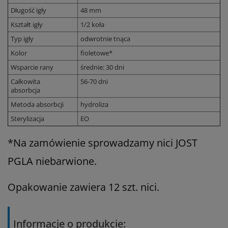
Długość igły
48 mm
Kształt igły
1/2 koła
Typ igły
odwrotnie tnąca
Kolor
fioletowe*
Wsparcie rany
średnie: 30 dni
Całkowita
56-70 dni
absorbcja
Metoda absorbcji
hydroliza
Sterylizacja
EO
*Na zamówienie sprowadzamy nici JOST
PGLA
niebarwione.
Opakowanie zawiera 12 szt. nici.
Informacje o produkcie: