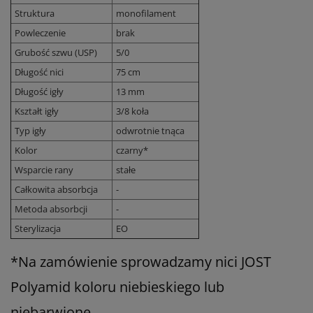
Struktura
monofilament
Powleczenie
brak
Grubość szwu (USP)
5/0
Długość nici
75 cm
Długość igły
13 mm
Kształt igły
3/8 koła
Typ igły
odwrotnie tnąca
Kolor
czarny*
Wsparcie rany
stałe
Całkowita absorbcja
-
Metoda absorbcji
-
Sterylizacja
EO
*Na zamówienie sprowadzamy nici JOST
Polyamid koloru niebieskiego lub
niebarwione.