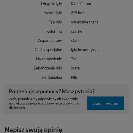
Długość igły
09 - 14 mm
Kształt igły
3/8 koła
Typ igły
odwrotnie tnąca
Kolor nici
czarne
Wsparcie rany
stałe
Cechy specjalne
igła kosmetyczna
Na zamówienie
Tak
Zakończenie igły
ostra
wchłanialna
NIE
Potrzebujesz pomocy? Masz pytania?
Zadaj pytanie a my odpowiemy niezwłocznie,
Zadaj pytanie
najciekawsze pytania i odpowiedzi publikując
dla innych.
Napisz swoją opinię