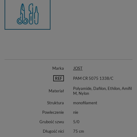
Marka
JOST
REF
PAM CR 5075 1338/C
Polyamide, Dafilon, Ethilon, Amifil
Materiał
M, Nylon
Struktura
monofilament
Powleczenie
nie
Grubość szwu
5/0
Długość nici
75 cm