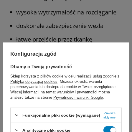
wysoka wytrzymałość na rozciąganie
doskonałe zabezpieczenie węzła
łatwe przejście przez tkankę
Konfiguracja zgód
Zastosowanie:
Dbamy o Twoją prywatność
Sklep korzysta z plików cookie w celu realizacji usług zgodnie z
ogólne przybliżenie tkanek miękkich
Polityką dotyczącą cookies
. Możesz określić warunki
przechowywania lub dostępu do cookie w Twojej przeglądarce.
chirurgia sercowo-naczyniowa
Więcej informacji na temat warunków i prywatności można
znaleźć także na stronie
Prywatność i warunki Google
.
neurochirurgia
Zawsze
Funkcjonalne pliki cookie (wymagane)
chirurgia okulistyczna
aktywne
Analityczne pliki cookie