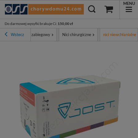
MENU
Do darmowej wysyłki brakuje Ci
:
150,00 zł
ment
Wstecz
Sprzęt zabiegowy
Nici chirurgiczne
nici niewchłanialne