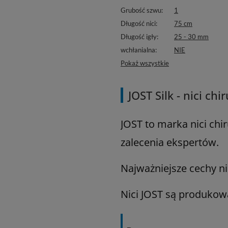
Grubość szwu
1
Długość nici
75 cm
Długość igły
25 - 30 mm
wchłanialna
NIE
Pokaż wszystkie
JOST Silk - nici c
JOST to marka nici ch
zalecenia ekspertów.
Najważniejsze cechy ni
Nici JOST są produkow