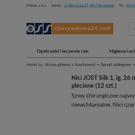
OSS sp. z o.o.
Adres:
ul. Siennicka 25, 80-758 Gdańsk
Tel.
607 
Opatrunki i leczenie ran
Higiena i o
Jesteś tu:
Strona główna
Asortyment
Sprzęt zabiegowy
Nici JOST Silk 1, ig. 26
plecione (12 szt.)
Szwy chirurgiczne najwyż
niewchłanialne. Nici czar