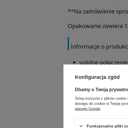
**Na zamówienie sprow
Opakowanie zawiera 12 
Informacje o produkc
solidne połączenie 
wysoka wytrzymało
Konfiguracja zgód
doskonałe zabezpi
Dbamy o Twoją prywatn
Sklep korzysta z plików cookie 
łatwe przejście pr
dostępu do cookie w Twojej prz
warunki Google
.
Zastosowanie:
Funkcjonalne pliki 