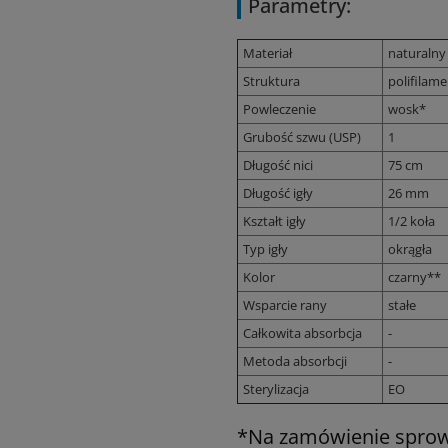
Parametry:
Materiał
naturalny
Struktura
polifilame
Powleczenie
wosk*
Grubość szwu (USP)
1
Długość nici
75 cm
Długość igły
26 mm
Kształt igły
1/2 koła
Typ igły
okrągła
Kolor
czarny**
Wsparcie rany
stałe
Całkowita absorbcja
-
Metoda absorbcji
-
Sterylizacja
EO
*
Na zamówienie sprowa