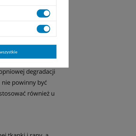
wszystkie
topniowej degradacji
u nie powinny być
y stosować również u
j tkanki i rany, a