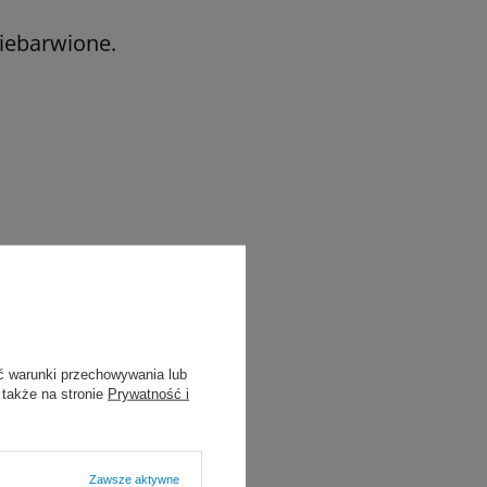
niebarwione.
ć warunki przechowywania lub
 także na stronie
Prywatność i
Zawsze aktywne