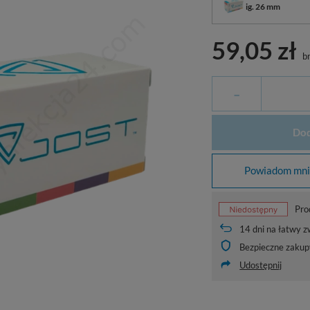
ig. 26 mm
59,05 zł
br
-
Dod
Powiadom mnie
Pro
14
dni na łatwy z
Bezpieczne zakup
Udostępnij