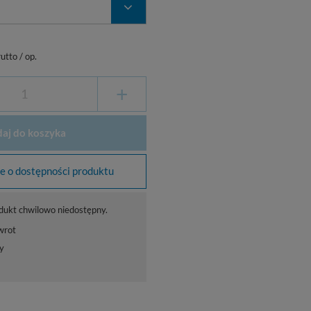
utto
/
op.
+
aj do koszyka
 o dostępności produktu
dukt chwilowo niedostępny.
wrot
y