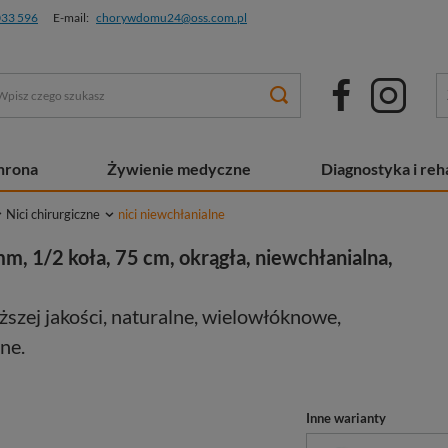
033 596
E-mail:
chorywdomu24@oss.com.pl
chrona
Żywienie medyczne
Diagnostyka i reha
Nici chirurgiczne
nici niewchłanialne
 mm, 1/2 koła, 75 cm, okrągła, niewchłanialna,
szej jakości, naturalne, wielowłóknowe,
ne.
Inne warianty