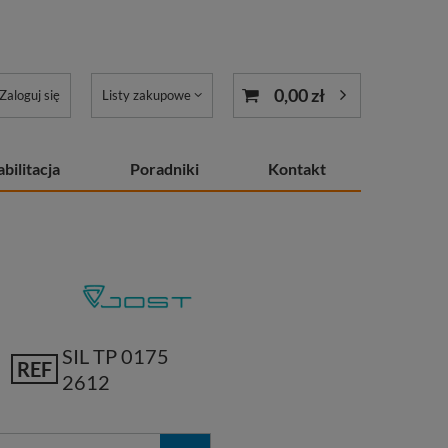
0,00 zł
Zaloguj się
Listy zakupowe
bilitacja
Poradniki
Kontakt
SIL TP 0175
REF
2612