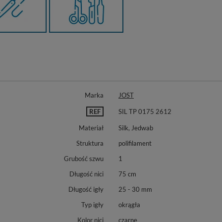
Marka
JOST
REF
SIL TP 0175 2612
Materiał
Silk, Jedwab
Struktura
polifilament
Grubość szwu
1
Długość nici
75 cm
Długość igły
25 - 30 mm
Typ igły
okrągła
Kolor nici
czarne