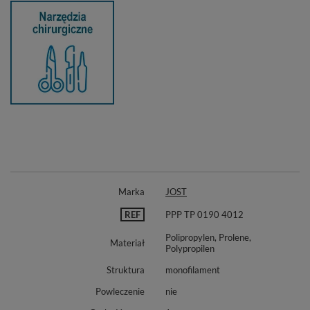
Marka
JOST
REF
PPP TP 0190 4012
Polipropylen, Prolene,
Materiał
Polypropilen
Struktura
monofilament
Powleczenie
nie