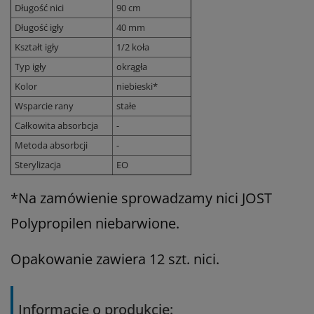
Długość nici
90 cm
Długość igły
40 mm
Kształt igły
1/2 koła
Typ igły
okrągła
Kolor
niebieski*
Wsparcie rany
stałe
Całkowita absorbcja
-
Metoda absorbcji
-
Sterylizacja
EO
*Na zamówienie sprowadzamy nici JOST
Polypropilen niebarwione.
Opakowanie zawiera 12 szt. nici.
Informacje o produkcie: