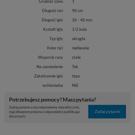
Grubość szwu
1
Długość nici
90 cm
Długość igły
36 - 40 mm
Kształt igły
1/2 koła
Typ igły
okrągła
Kolor nici
niebieskie
Wsparcie rany
stałe
Na zamówienie
Tak
Zakończenie igły
tępa
wchłanialna
NIE
Potrzebujesz pomocy? Masz pytania?
Zadaj pytanie a my odpowiemy niezwłocznie,
Zadaj pytanie
najciekawsze pytania i odpowiedzi publikując
dla innych.