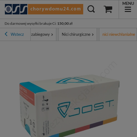
MENU
Do darmowej wysyłki brakuje Ci
:
150,00 zł
ment
Wstecz
Sprzęt zabiegowy
Nici chirurgiczne
nici niewchłanialne