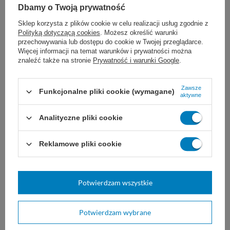
chirurgia okulistyczna
Dbamy o Twoją prywatność
Sklep korzysta z plików cookie w celu realizacji usług zgodnie z
Polityką dotyczącą cookies
. Możesz określić warunki
przechowywania lub dostępu do cookie w Twojej przeglądarce.
Więcej informacji na temat warunków i prywatności można
Dobór nici JOST zależy od ogólnego stanu
znaleźć także na stronie
Prywatność i warunki Google
.
pacjenta, wielkości uszkodzonej tkanki i rany,
Zawsze
Funkcjonalne pliki cookie (wymagane)
a także od wybranej techniki i doświadczenia
aktywne
chirurga. Nie są znane żadne
Analityczne pliki cookie
przeciwwskazania do stosowania szwów
Reklamowe pliki cookie
JOST Polypropilen.
Przechowywać w maksymalnej temperaturze
Potwierdzam wszystkie
25°C, z dala od bezpośredniego światła
Potwierdzam wybrane
słonecznego, ciepła i wilgoci.