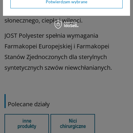
Potwierdzam wybrane
25°C, z dala od bezpośredniego światła
słonecznego, ciepła i wilgoci.
JOST Polyester spełnia wymagania
Farmakopei Europejskiej i Farmakopei
Stanów Zjednoczonych dla sterylnych
syntetycznych szwów niewchłanianych.
Polecane działy