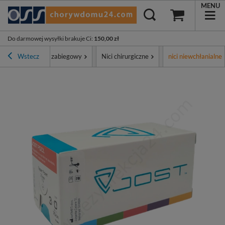
MENU
Do darmowej wysyłki brakuje Ci
:
150,00 zł
ment
Wstecz
Sprzęt zabiegowy
Nici chirurgiczne
nici niewchłanialne