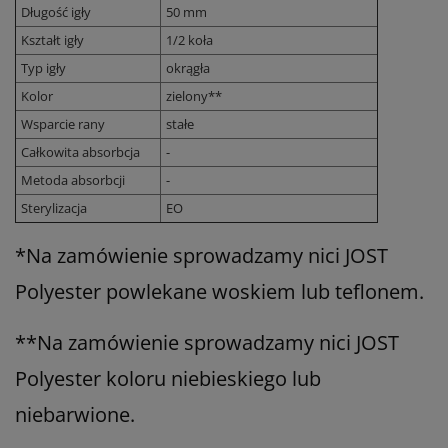
Długość igły
50 mm
Kształt igły
1/2 koła
Typ igły
okrągła
Kolor
zielony**
Wsparcie rany
stałe
Całkowita absorbcja
-
Metoda absorbcji
-
Sterylizacja
EO
*
Na zamówienie sprowadzamy nici JOST
Polyester powlekane woskiem lub teflonem.
**Na zamówienie sprowadzamy nici JOST
Polyester koloru niebieskiego lub
niebarwione.