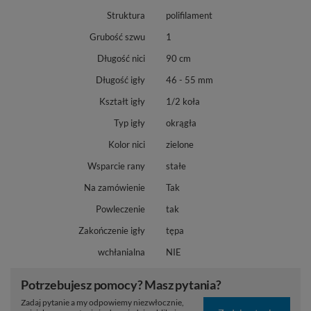
Struktura
polifilament
Grubość szwu
1
Długość nici
90 cm
Długość igły
46 - 55 mm
Kształt igły
1/2 koła
Typ igły
okrągła
Kolor nici
zielone
Wsparcie rany
stałe
Na zamówienie
Tak
Powleczenie
tak
Zakończenie igły
tępa
wchłanialna
NIE
Potrzebujesz pomocy? Masz pytania?
Zadaj pytanie a my odpowiemy niezwłocznie,