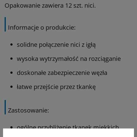
Opakowanie zawiera 12 szt. nici.
Informacje o produkcie:
solidne połączenie nici z igłą
wysoka wytrzymałość na rozciąganie
doskonałe zabezpieczenie węzła
łatwe przejście przez tkankę
Zastosowanie:
ogólne przybliżenie tkanek miękkich