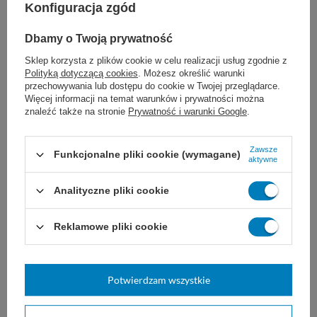
Konfiguracja zgód
chirurgia sercowo-naczyniowa
Dbamy o Twoją prywatność
neurochirurgia
Sklep korzysta z plików cookie w celu realizacji usług zgodnie z
chirurgia okulistyczna
Polityką dotyczącą cookies
. Możesz określić warunki
przechowywania lub dostępu do cookie w Twojej przeglądarce.
Więcej informacji na temat warunków i prywatności można
znaleźć także na stronie
Prywatność i warunki Google
.
Dobór nici JOST zależy od ogólnego stanu
Zawsze
Funkcjonalne pliki cookie (wymagane)
aktywne
pacjenta, wielkości uszkodzonej tkanki i rany,
Analityczne pliki cookie
a także od wybranej techniki i doświadczenia
chirurga. Nie są znane żadne
Reklamowe pliki cookie
przeciwwskazania do stosowania szwów
JOST Polyester.
Potwierdzam wszystkie
Przechowywać w maksymalnej temperaturze