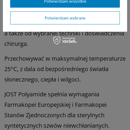
Potwierdzam wszystkie
Dobór nici JOST zależy od ogólnego stanu
Potwierdzam wybrane
pacjenta, wielkości uszkodzonej tkanki i rany,
a także od wybranej techniki i doświadczenia
chirurga.
Przechowywać w maksymalnej temperaturze
25°C, z dala od bezpośredniego światła
słonecznego, ciepła i wilgoci.
JOST Polyamide spełnia wymagania
Farmakopei Europejskiej i Farmakopei
Stanów Zjednoczonych dla sterylnych
syntetycznych szwów niewchłanianych.