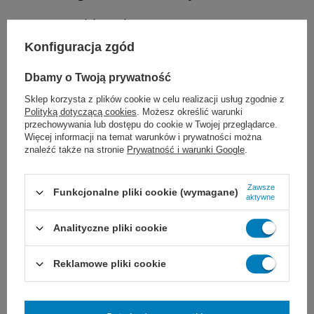
neurochirurgia
Konfiguracja zgód
chirurgia okulistyczna
Dbamy o Twoją prywatność
Uwaga:
Nici JOST Silk nie wchłaniają się, ale
Sklep korzysta z plików cookie w celu realizacji usług zgodnie z
Polityką dotyczącą cookies
. Możesz określić warunki
włókna białkowe ulegają stopniowej
przechowywania lub dostępu do cookie w Twojej przeglądarce.
Więcej informacji na temat warunków i prywatności można
degradacji wraz z postępującą utratą
znaleźć także na stronie
Prywatność i warunki Google
.
wytrzymałości na rozciąganie. Z tego względu
Zawsze
Funkcjonalne pliki cookie (wymagane)
nie powinny być stosowane tam, gdzie
aktywne
potrzebne jest trwałe zbliżenie tkanki. Nie
Analityczne pliki cookie
należy stosować również u pacjentów
Reklamowe pliki cookie
uczulonych na niektóre składniki szwu.