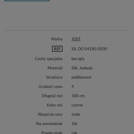
Marka
JOST
REF
SIL OO 04180 0000
Cechy specjalne
bez igły
Materiał
Silk, Jedwab
Struktura
polifilament
Grubość szwu
4
Długość nici
180 cm
Kolor nici
czarne
Wsparcie rany
stałe
Na zamówienie
Tak
Powleczenie
tak