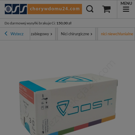
MENU
Do darmowej wysyłki brakuje Ci
:
150,00 zł
ment
Wstecz
Sprzęt zabiegowy
Nici chirurgiczne
nici niewchłanialne