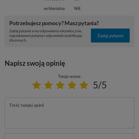
wchłanialna
NIE
Potrzebujesz pomocy? Masz pytania?
Zadaj pytanie a my odpowiemy niezwłocznie,
Zadaj pytanie
najciekawsze pytania i odpowiedzi publikując
dla innych.
Napisz swoją opinię
Twoja ocena:
5/5
Treść twojej opinii