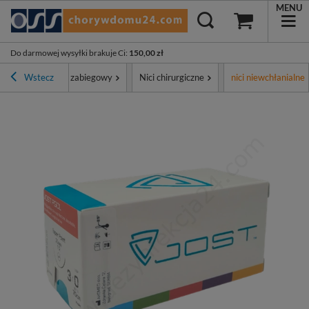
MENU
Do darmowej wysyłki brakuje Ci
:
150,00 zł
ment
Wstecz
Sprzęt zabiegowy
Nici chirurgiczne
nici niewchłanialne