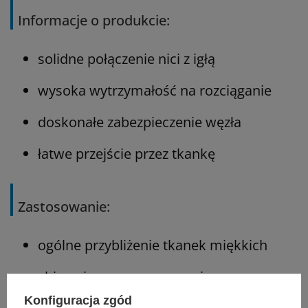
Informacje o produkcie:
solidne połączenie nici z igłą
wysoka wytrzymałość na rozciąganie
doskonałe zabezpieczenie węzła
łatwe przejście przez tkankę
Zastosowanie:
ogólne przybliżenie tkanek miękkich
chirurgia sercowo-naczyniowa
Konfiguracja zgód