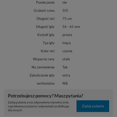
Powleczenie
nie
Grubość szwu
3/0
Długość nici
75 cm
Długość igły
56 - 65 mm
Kształt igły
prosta
Typ igły
tnąca
Kolor nici
czarne
Wsparcie rany
stałe
Na zamówienie
Tak
Zakończenie igły
ostra
wchłanialna
NIE
Potrzebujesz pomocy? Masz pytania?
Zadaj pytanie a my odpowiemy niezwłocznie,
Zadaj pytanie
najciekawsze pytania i odpowiedzi publikując
dla innych.