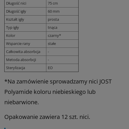
Długość nici
75 cm
Długość igły
60 mm
Kształt igły
prosta
Typ igły
tnąca
Kolor
czarny*
Wsparcie rany
stałe
Całkowita absorbcja
-
Metoda absorbcji
-
Sterylizacja
EO
*Na zamówienie sprowadzamy nici JOST
Polyamide koloru niebieskiego lub
niebarwione.
Opakowanie zawiera 12 szt. nici.