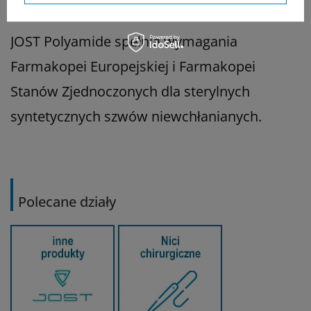
słonecznego, ciepła i wilgoci.
JOST Polyamide spełnia wymagania
Farmakopei Europejskiej i Farmakopei
Stanów Zjednoczonych dla sterylnych
syntetycznych szwów niewchłanianych.
Polecane działy