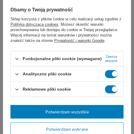
neurochirurgia
Dbamy o Twoją prywatność
chirurgia okulistyczna
Sklep korzysta z plików cookie w celu realizacji usług zgodnie z
Polityką dotyczącą cookies
. Możesz określić warunki
przechowywania lub dostępu do cookie w Twojej przeglądarce.
Więcej informacji na temat warunków i prywatności można
znaleźć także na stronie
Prywatność i warunki Google
.
Dobór nici JOST zależy od ogólnego stanu
pacjenta, wielkości uszkodzonej tkanki i rany,
Zawsze
Funkcjonalne pliki cookie (wymagane)
aktywne
a także od wybranej techniki i doświadczenia
Analityczne pliki cookie
chirurga.
Nie są znane żadne
przeciwwskazania do stosowania nici
Reklamowe pliki cookie
poliamidowych JOST.
Potwierdzam wszystkie
Przechowywać w maksymalnej temperaturze
25°C, z dala od bezpośredniego światła
Potwierdzam wybrane