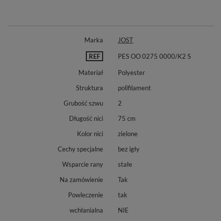
Marka
JOST
REF
PES OO 0275 0000/K2 S
Materiał
Polyester
Struktura
polifilament
Grubość szwu
2
Długość nici
75 cm
Kolor nici
zielone
Cechy specjalne
bez igły
Wsparcie rany
stałe
Na zamówienie
Tak
Powleczenie
tak
wchłanialna
NIE