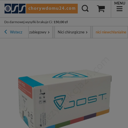
MENU
Do darmowej wysyłki brakuje Ci
:
150,00 zł
ment
Wstecz
Sprzęt zabiegowy
Nici chirurgiczne
nici niewchłanialne