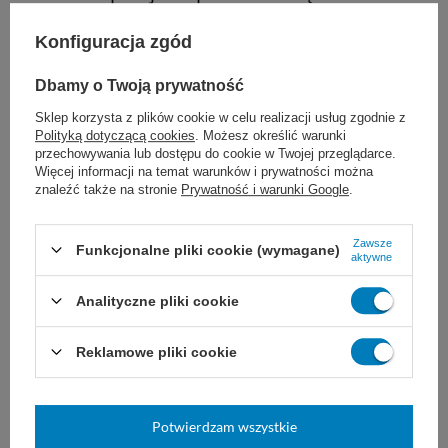
Konfiguracja zgód
Zastosowanie:
Dbamy o Twoją prywatność
Sklep korzysta z plików cookie w celu realizacji usług zgodnie z
ogólne przybliżenie tkanek miękkich
Polityką dotyczącą cookies
. Możesz określić warunki
przechowywania lub dostępu do cookie w Twojej przeglądarce.
chirurgia sercowo-naczyniowa
Więcej informacji na temat warunków i prywatności można
znaleźć także na stronie
Prywatność i warunki Google
.
neurochirurgia
Zawsze
Funkcjonalne pliki cookie (wymagane)
chirurgia okulistyczna
aktywne
Analityczne pliki cookie
Reklamowe pliki cookie
Dobór nici JOST zależy od ogólnego stanu
pacjenta, wielkości uszkodzonej tkanki i rany,
Potwierdzam wszystkie
a także od wybranej techniki i doświadczenia