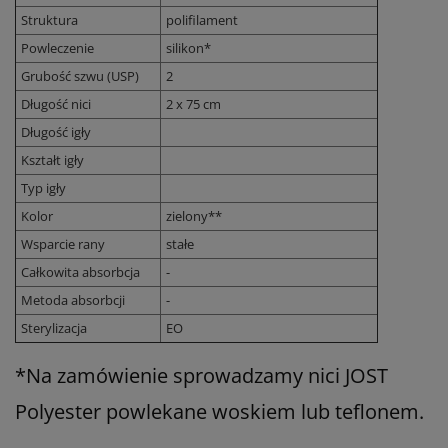
Struktura
polifilament
Powleczenie
silikon*
Grubość szwu (USP)
2
Długość nici
2 x 75 cm
Długość igły
Kształt igły
Typ igły
Kolor
zielony**
Wsparcie rany
stałe
Całkowita absorbcja
-
Metoda absorbcji
-
Sterylizacja
EO
*
Na zamówienie sprowadzamy nici JOST
Polyester powlekane woskiem lub teflonem.