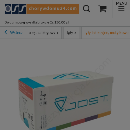
MENU
Do darmowej wysyłki brakuje Ci
:
150,00 zł
ortyment
Wstecz
Sprzęt zabiegowy
Igły
Igły iniekcyjne, motylkowe