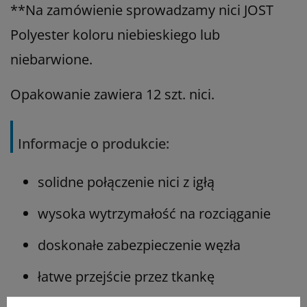
**Na zamówienie sprowadzamy nici JOST
Polyester koloru niebieskiego lub
niebarwione.
Opakowanie zawiera 12 szt. nici.
Informacje o produkcie:
solidne połączenie nici z igłą
wysoka wytrzymałość na rozciąganie
doskonałe zabezpieczenie węzła
łatwe przejście przez tkankę