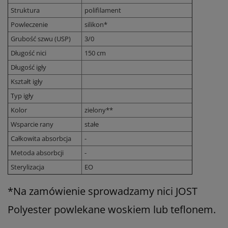
Struktura
polifilament
Powleczenie
silikon*
Grubość szwu (USP)
3/0
Długość nici
150 cm
Długość igły
Kształt igły
Typ igły
Kolor
zielony**
Wsparcie rany
stałe
Całkowita absorbcja
-
Metoda absorbcji
-
Sterylizacja
EO
*
Na zamówienie sprowadzamy nici JOST
Polyester powlekane woskiem lub teflonem.