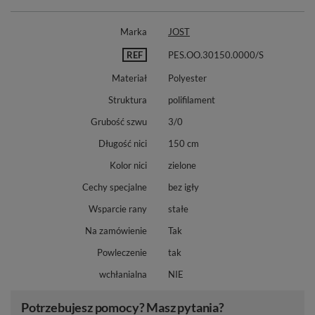
Marka
JOST
REF
PES.OO.30150.0000/S
Materiał
Polyester
Struktura
polifilament
Grubość szwu
3/0
Długość nici
150 cm
Kolor nici
zielone
Cechy specjalne
bez igły
Wsparcie rany
stałe
Na zamówienie
Tak
Powleczenie
tak
wchłanialna
NIE
Potrzebujesz pomocy? Masz pytania?