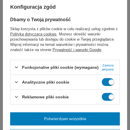
Konfiguracja zgód
Zastosowanie:
Dbamy o Twoją prywatność
ogólne przybliżenie tkanek miękkich
Sklep korzysta z plików cookie w celu realizacji usług zgodnie z
Polityką dotyczącą cookies
. Możesz określić warunki
chirurgia sercowo-naczyniowa
przechowywania lub dostępu do cookie w Twojej przeglądarce.
Więcej informacji na temat warunków i prywatności można
znaleźć także na stronie
Prywatność i warunki Google
.
neurochirurgia
chirurgia okulistyczna
Zawsze
Funkcjonalne pliki cookie (wymagane)
aktywne
Analityczne pliki cookie
Dobór nici JOST zależy od ogólnego stanu
Reklamowe pliki cookie
pacjenta, wielkości uszkodzonej tkanki i rany,
a także od wybranej techniki i doświadczenia
Potwierdzam wszystkie
chirurga. Nie są znane żadne