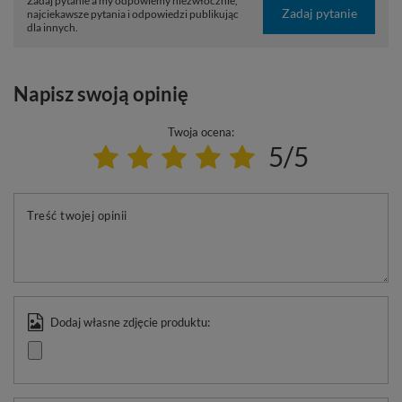
Zadaj pytanie a my odpowiemy niezwłocznie,
Zadaj pytanie
najciekawsze pytania i odpowiedzi publikując
dla innych.
Napisz swoją opinię
Twoja ocena:
5/5
Treść twojej opinii
Dodaj własne zdjęcie produktu: