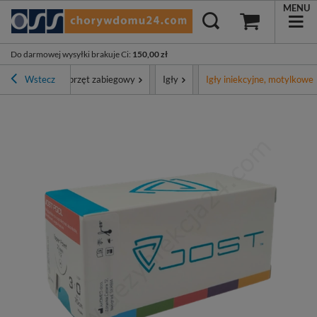
MENU
Do darmowej wysyłki brakuje Ci
:
150,00 zł
ortyment
Wstecz
Sprzęt zabiegowy
Igły
Igły iniekcyjne, motylkowe