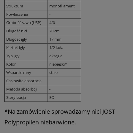
Struktura
monofilament
Powleczenie
-
Grubość szwu (USP)
4/0
Długość nici
70 cm
Długość igły
17 mm
Kształt igły
1/2 koła
Typ igły
okrągła
Kolor
niebieski*
Wsparcie rany
stałe
Całkowita absorbcja
-
Metoda absorbcji
-
Sterylizacja
EO
*Na zamówienie sprowadzamy nici JOST
Polypropilen niebarwione.