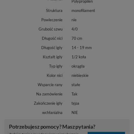
Polypropilen
Struktura
monofilament
Powleczenie
nie
Grubość szwu
4/0
Długość nici
70 cm
Długość igły
14 - 19 mm
Kształt igły
1/2 koła
Typ igły
okrągła
Kolor nici
niebieskie
Wsparcie rany
stałe
Na zamówienie
Tak
Zakończenie igły
tępa
wchłanialna
NIE
Potrzebujesz pomocy? Masz pytania?