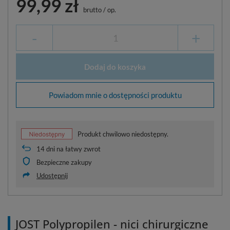
99,99 zł
brutto
/
op.
-
+
Dodaj do koszyka
Powiadom mnie o dostępności produktu
Produkt chwilowo niedostępny.
14
dni na łatwy zwrot
Bezpieczne zakupy
Udostępnij
JOST Polypropilen - nici chirurgiczne