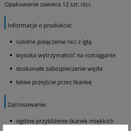
Opakowanie zawiera 12 szt. nici.
Informacje o produkcie:
solidne połączenie nici z igłą
wysoka wytrzymałość na rozciąganie
doskonałe zabezpieczenie węzła
łatwe przejście przez tkankę
Zastosowanie:
ogólne przybliżenie tkanek miękkich