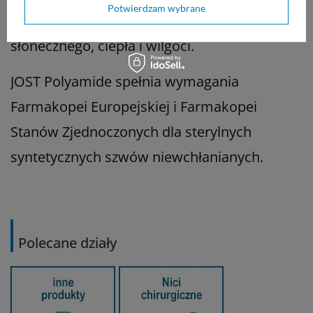
Potwierdzam wybrane
25°C, z dala od bezpośredniego światła
słonecznego, ciepła i wilgoci.
JOST Polyamide spełnia wymagania
Farmakopei Europejskiej i Farmakopei
Stanów Zjednoczonych dla sterylnych
syntetycznych szwów niewchłanianych.
Polecane działy