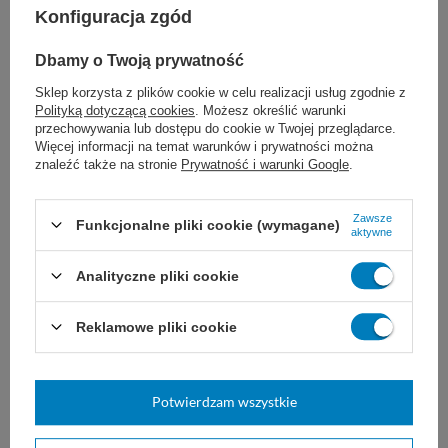
chirurgia sercowo-naczyniowa
Konfiguracja zgód
neurochirurgia
Dbamy o Twoją prywatność
Sklep korzysta z plików cookie w celu realizacji usług zgodnie z
chirurgia okulistyczna
Polityką dotyczącą cookies
. Możesz określić warunki
przechowywania lub dostępu do cookie w Twojej przeglądarce.
Więcej informacji na temat warunków i prywatności można
znaleźć także na stronie
Prywatność i warunki Google
.
Dobór nici JOST zależy od ogólnego stanu
Zawsze
Funkcjonalne pliki cookie (wymagane)
aktywne
pacjenta, wielkości uszkodzonej tkanki i rany,
Analityczne pliki cookie
a także od wybranej techniki i doświadczenia
chirurga. Nie są znane żadne
Reklamowe pliki cookie
przeciwwskazania do stosowania szwów
JOST Polypropilen.
Potwierdzam wszystkie
Przechowywać w maksymalnej temperaturze