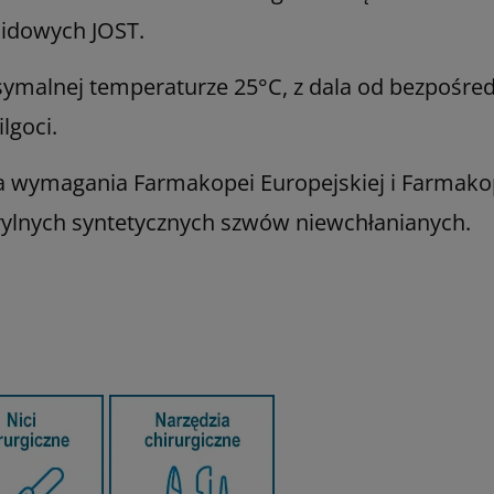
midowych JOST.
alnej temperaturze 25°C, z dala od bezpośred
lgoci.
a wymagania Farmakopei Europejskiej i Farmak
rylnych syntetycznych szwów niewchłanianych.