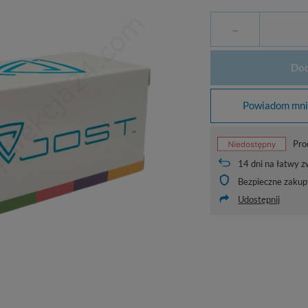
-
Dod
Powiadom mnie
Pro
14
dni na łatwy z
Bezpieczne zakup
Udostępnij