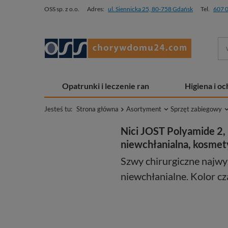
OSS sp. z o.o.
Adres:
ul. Siennicka 25, 80-758 Gdańsk
Tel.
607 
Opatrunki i leczenie ran
Higiena i o
Jesteś tu:
Strona główna
Asortyment
Sprzęt zabiegowy
Nici JOST Polyamide 2, 
niewchłanialna, kosmety
Szwy chirurgiczne najwy
niewchłanialne. Kolor cza