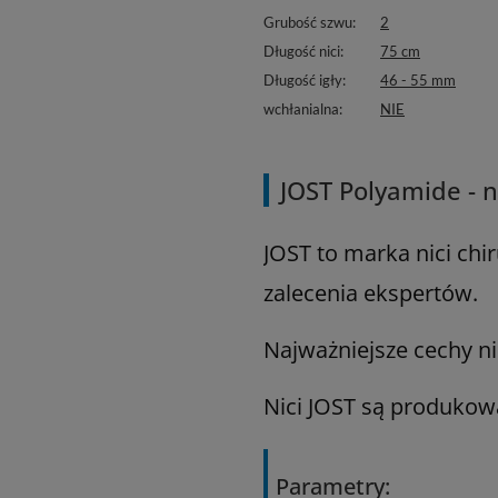
Grubość szwu
2
Długość nici
75 cm
Długość igły
46 - 55 mm
wchłanialna
NIE
JOST Polyamide - 
JOST to marka nici ch
zalecenia ekspertów.
Najważniejsze cechy ni
Nici JOST są produkow
Parametry: