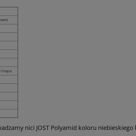
ment
 tnąca
dzamy nici JOST Polyamid koloru niebieskiego 