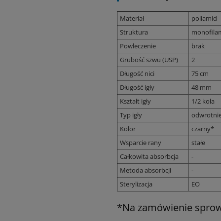
Materiał
poliamid
Struktura
monofila
Powleczenie
brak
Grubość szwu (USP)
2
Długość nici
75 cm
Długość igły
48 mm
Kształt igły
1/2 koła
Typ igły
odwrotnie
Kolor
czarny*
Wsparcie rany
stałe
Całkowita absorbcja
-
Metoda absorbcji
-
Sterylizacja
EO
*Na zamówienie sprowa