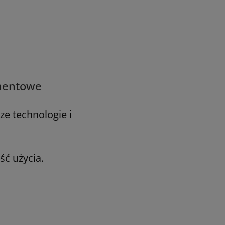
amentowe
e technologie i
ść użycia.