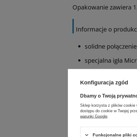
Opakowanie zawiera 12 
Informacje o produkc
solidne połączenie 
specjalna igła Mic
wyjątkowo os
Konfiguracja zgód
szczególnie wy
Dbamy o Twoją prywatn
zaprojektowane
Sklep korzysta z plików cookie 
dostępu do cookie w Twojej prz
wysoka wytrzymało
warunki Google
.
doskonałe zabezpi
Funkcjonalne pliki 