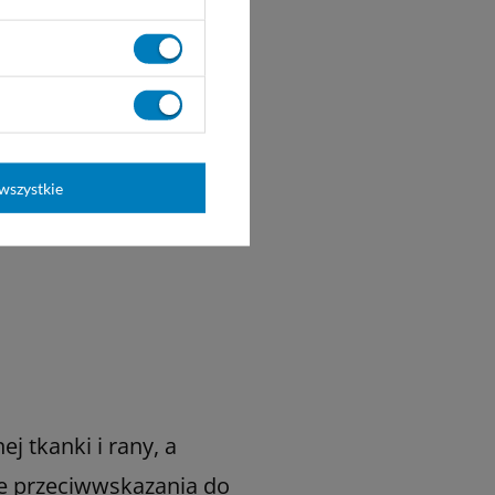
wszystkie
j tkanki i rany, a
e przeciwwskazania do