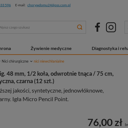
033 596
E-mail:
chorywdomu24@oss.com.pl
chrona
Żywienie medyczne
Diagnostyka i reha
Nici chirurgiczne
nici niewchłanialne
ig. 48 mm, 1/2 koła, odwrotnie tnąca / 75 cm,
czna, czarna (12 szt.)
ższej jakości, syntetyczne, jednowłóknowe,
rny. Igła Micro Pencil Point.
76,00 zł
br