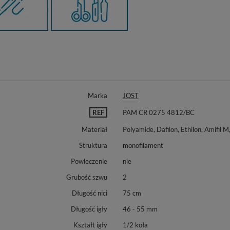
Marka
JOST
REF
PAM CR 0275 4812/BC
Materiał
Polyamide, Dafilon, Ethilon, Amifil M
Struktura
monofilament
Powleczenie
nie
Grubość szwu
2
Długość nici
75 cm
Długość igły
46 - 55 mm
Kształt igły
1/2 koła