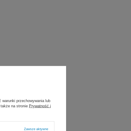
ć warunki przechowywania lub
 także na stronie
Prywatność i
Zawsze aktywne