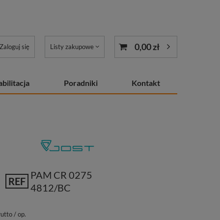
0,00 zł
Zaloguj się
Listy zakupowe
bilitacja
Poradniki
Kontakt
PAM CR 0275
REF
4812/BC
utto
/
op.