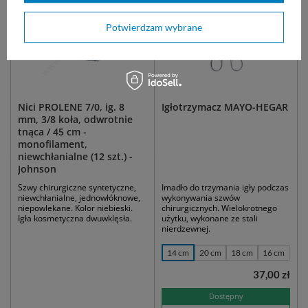
Potwierdzam wybrane
Nici PROLENE 7/0, ig. 8
Igłotrzymacz MAYO-HEGAR
mm, 3/8 koła, odwrotnie
tnąca / 45 cm -
monofilament,
niewchłanialne (12 szt.) -
Johnson
Szwy chirurgiczne syntetyczne,
Imadło do trzymania igły podczas
niewchłanialne, jednowłóknowe,
wykonywania szwów
niepowlekane. Kolor niebieski.
chirurgicznych. Wielokrotnego
Igła kosmetyczna dwuwklęsła.
użytku, wykonane ze stali
nierdzewnej.
14 cm
20 cm
18 cm
16 cm
37,00 zł
Dostępny