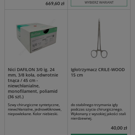
WYBIERZ WARIANT
669,60 zł
Nici DAFILON 3/0 ig. 24
Igłotrzymacz CRILE-WOOD
mm, 3/8 koła, odwrotnie
15 cm
tnąca / 45 cm -
niewchłanialne,
monofilament, poliamid
(36 szt.)
Szwy chirurgiczne syntetyczne,
do stabilnego trzymania igły
niewchłanialne, jednowłóknowe,
podczas szycia chirurgicznego.
niepowlekane. Kolor niebieski.
Wykonany z wysokiej jakości stali
nierdzewnej.
40,00 zł