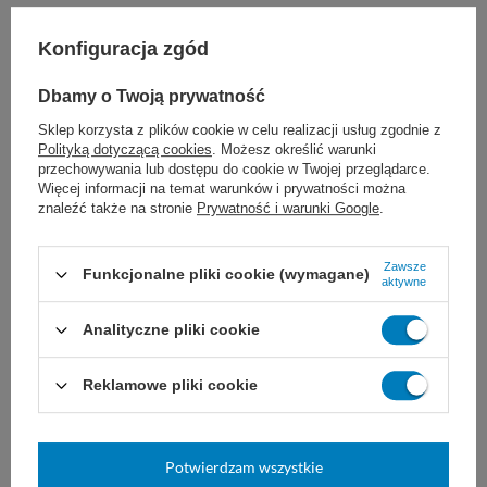
Powleczenie
nie
Konfiguracja zgód
Grubość szwu
5/0
Długość nici
45 cm
Dbamy o Twoją prywatność
Długość igły
14 - 19 mm
Sklep korzysta z plików cookie w celu realizacji usług zgodnie z
Kształt igły
3/8 koła
Polityką dotyczącą cookies
. Możesz określić warunki
przechowywania lub dostępu do cookie w Twojej przeglądarce.
Typ igły
odwrotnie tnąca
Więcej informacji na temat warunków i prywatności można
znaleźć także na stronie
Prywatność i warunki Google
.
Kolor nici
niebieskie
Wsparcie rany
stałe
Zawsze
Funkcjonalne pliki cookie (wymagane)
Zakończenie igły
ostra
aktywne
wchłanialna
NIE
Analityczne pliki cookie
Na zamówienie
Tak
Reklamowe pliki cookie
Zobacz podobne:
Potwierdzam wszystkie