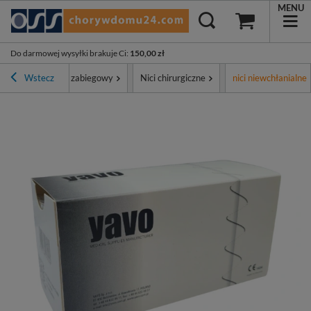
MENU
Do darmowej wysyłki brakuje Ci
:
150,00 zł
ment
Wstecz
Sprzęt zabiegowy
Nici chirurgiczne
nici niewchłanialne