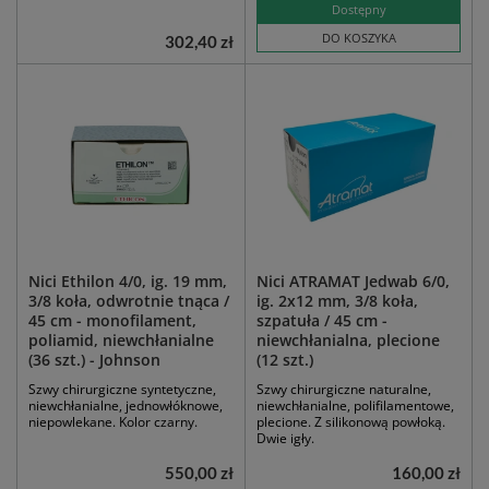
Dostępny
DO KOSZYKA
302,40 zł
Nici Ethilon 4/0, ig. 19 mm,
Nici ATRAMAT Jedwab 6/0,
3/8 koła, odwrotnie tnąca /
ig. 2x12 mm, 3/8 koła,
45 cm - monofilament,
szpatuła / 45 cm -
poliamid, niewchłanialne
niewchłanialna, plecione
(36 szt.) - Johnson
(12 szt.)
Szwy chirurgiczne syntetyczne,
Szwy chirurgiczne naturalne,
niewchłanialne, jednowłóknowe,
niewchłanialne, polifilamentowe,
niepowlekane. Kolor czarny.
plecione. Z silikonową powłoką.
Dwie igły.
550,00 zł
160,00 zł