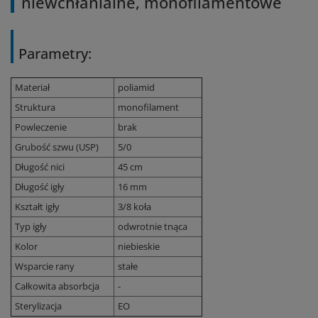
niewchłanialne, monofilamentowe
Parametry:
Materiał
poliamid
Struktura
monofilament
Powleczenie
brak
Grubość szwu (USP)
5/0
Długość nici
45 cm
Długość igły
16 mm
Kształt igły
3/8 koła
Typ igły
odwrotnie tnąca
Kolor
niebieskie
Wsparcie rany
stałe
Całkowita absorbcja
-
Sterylizacja
EO