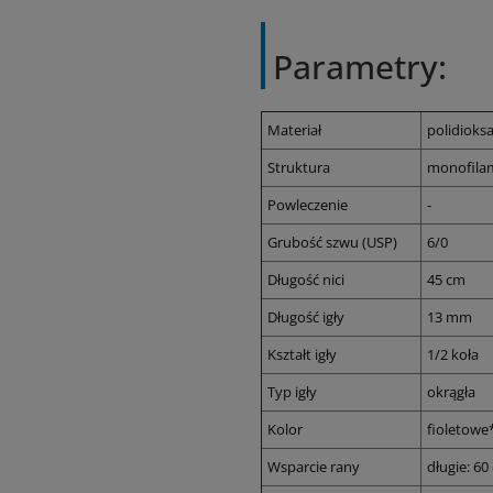
Parametry:
Materiał
polidioks
Struktura
monofila
Powleczenie
-
Grubość szwu (USP)
6/0
Długość nici
45 cm
Długość igły
13 mm
Kształt igły
1/2 koła
Typ igły
okrągła
Kolor
fioletowe
Wsparcie rany
długie: 60