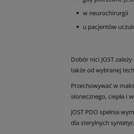
w neurochirurgii
u pacjentów uczul
Dobór nici JOST zależy
także od wybranej tech
Przechowywać w maksym
słonecznego, ciepła i wi
JOST PDO spełnia wym
dla sterylnych syntety