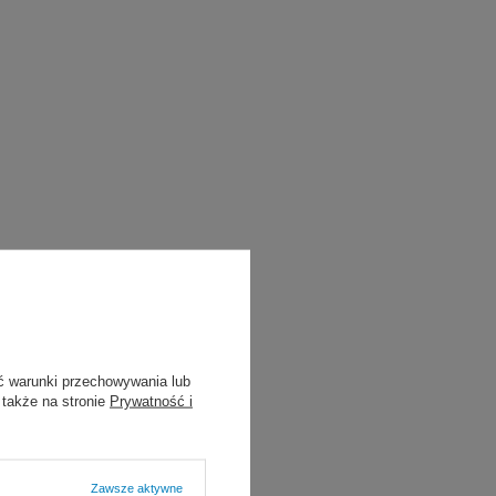
ć warunki przechowywania lub
 także na stronie
Prywatność i
Zawsze aktywne