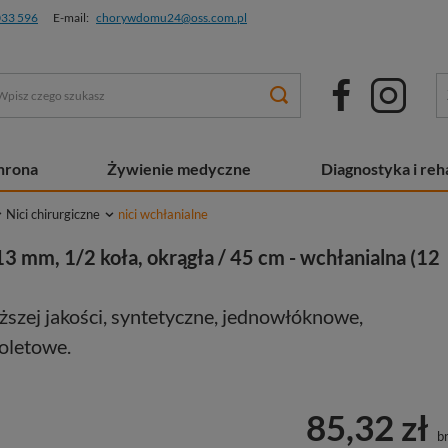
033 596
E-mail:
chorywdomu24@oss.com.pl
chrona
Żywienie medyczne
Diagnostyka i reha
Nici chirurgiczne
nici wchłanialne
13 mm, 1/2 koła, okrągła / 45 cm - wchłanialna (12
ższej jakości, syntetyczne, jednowłóknowe,
ioletowe.
85,32 zł
br