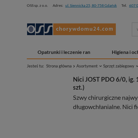
OSS sp. z o.o.
Adres:
ul. Siennicka 25, 80-758 Gdańsk
Tel.
607 
Opatrunki i leczenie ran
Higiena i o
Jesteś tu:
Strona główna
Asortyment
Sprzęt zabiegowy
Nici JOST PDO 6/0, ig. 
szt.)
Szwy chirurgiczne najwy
długowchłanialne. Nici f