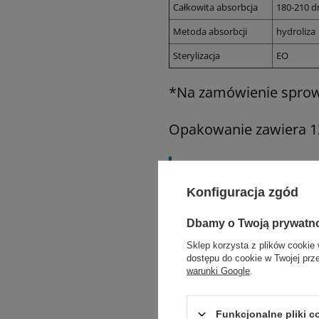
Całkowita absorbcja
180-210 d
Metoda absorbcji
hydroliza
Sterylizacja
EO
*Na zamówienie sprow
Opakowanie zawiera 12 
Informacje o 
Konfiguracja zgód
Dbamy o Twoją prywatn
solidne połączenie 
Sklep korzysta z plików cookie 
dostępu do cookie w Twojej prz
doskonała wytrzym
warunki Google
.
doskonałe zabezpi
Funkcjonalne pliki 