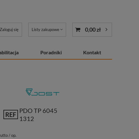
0,00 zł
Zaloguj się
Listy zakupowe
bilitacja
Poradniki
Kontakt
PDO TP 6045
REF
1312
utto
/
op.