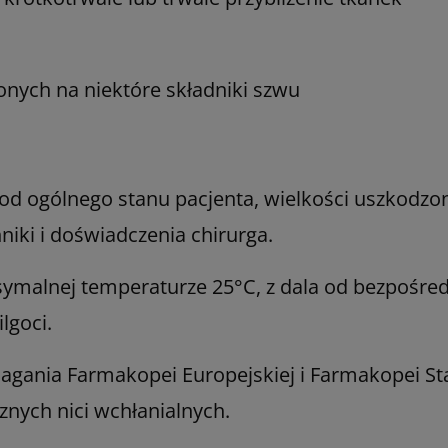
onych na niektóre składniki szwu
 od ogólnego stanu pacjenta, wielkości uszkodzone
niki i doświadczenia chirurga.
alnej temperaturze 25°C, z dala od bezpośred
lgoci.
agania Farmakopei Europejskiej i Farmakopei S
cznych nici wchłanialnych.