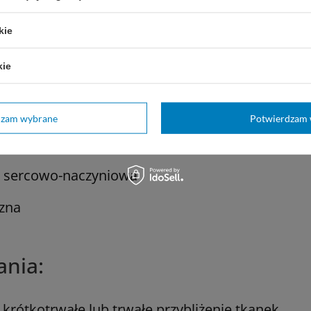
zez tkankę
kie
a tkankowa
kie
:
dzam wybrane
Potwierdzam 
ie tkanek miękkich
ia sercowo-naczyniowa
czna
ania:
 krótkotrwałe lub trwałe przybliżenie tkanek