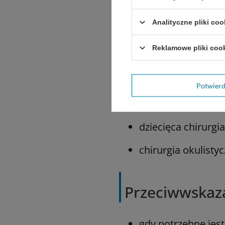
łatwe przejście pr
Analityczne pliki coo
minimalna reakcj
Reklamowe pliki coo
Zastosowanie
Potwier
ogólne przybliżen
dziecięca chirurg
chirurgia okulisty
Przeciwwskaz
gdy potrzebne jest