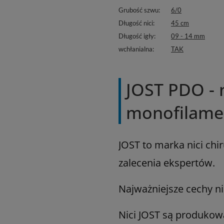
Grubość szwu
6/0
Długość nici
45 cm
Długość igły
09 - 14 mm
wchłanialna
TAK
JOST PDO - n
monofilam
JOST to marka nici ch
zalecenia ekspertów.
Najważniejsze cechy ni
Nici JOST są produkow