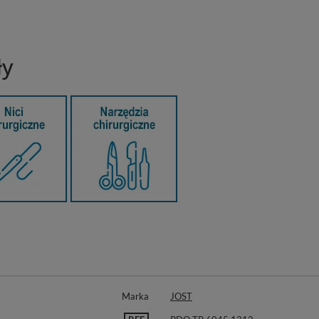
ły
Marka
JOST