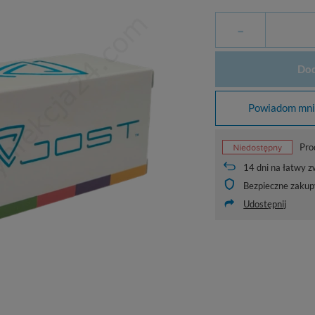
-
Dod
Powiadom mnie
Pro
14
dni na łatwy z
Bezpieczne zakup
Udostępnij