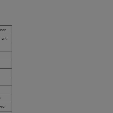
anon
ment
*
 dni