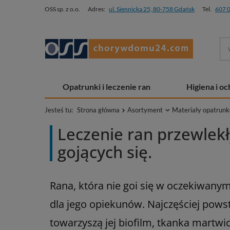
OSS sp. z o.o.
Adres:
ul. Siennicka 25, 80-758 Gdańsk
Tel.
607 
Opatrunki i leczenie ran
Higiena i o
Jesteś tu:
Strona główna
Asortyment
Materiały opatrun
Leczenie ran przewlekły
gojących się.
Rana, która nie goi się w oczekiwanym
dla jego opiekunów. Najczęściej pows
towarzyszą jej biofilm, tkanka martwi