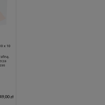
10 x 10
afiną.
zcza
czas
49,00 zł