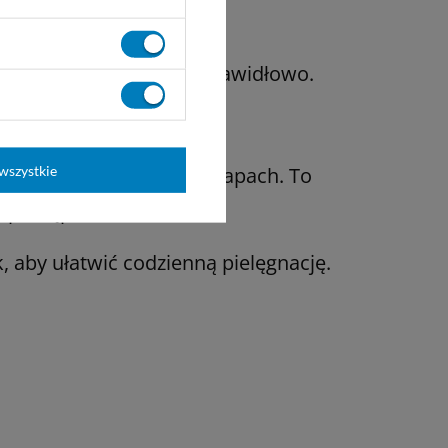
anki nie regenerują się prawidłowo.
py cukrzycowej.
wszystkie
sięk lub nieprzyjemny zapach. To
o postępowania.
, aby ułatwić codzienną pielęgnację.