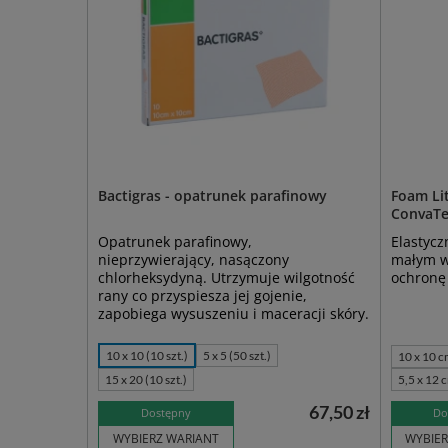
Bactigras - opatrunek parafinowy
Foam Lit
ConvaTe
Opatrunek parafinowy,
Elastycz
nieprzywierający, nasączony
małym w
chlorheksydyną. Utrzymuje wilgotność
ochronę 
rany co przyspiesza jej gojenie,
zapobiega wysuszeniu i maceracji skóry.
10 x 10 (10 szt.)
5 x 5 (50 szt.)
10 x 10 c
15 x 20 (10 szt.)
5,5 x 12 
67,50 zł
Dostępny
Do
WYBIERZ WARIANT
WYBIER