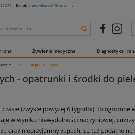
033 596
E-mail:
chorywdomu24@oss.com.pl
chrona
Żywienie medyczne
Diagnostyka i reha
kowe
Leczenie ran przewlekłych
ch - opatrunki i środki do pie
 czasie (zwykle powyżej 6 tygodni), to ogromne w
taje w wyniku niewydolności naczyniowej, cukrzy
cza oraz nieprzyjemny zapach. Są też podatne na i