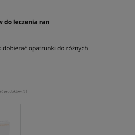
 do leczenia ran
 dobierać opatrunki do różnych
lość produktów:
3
)