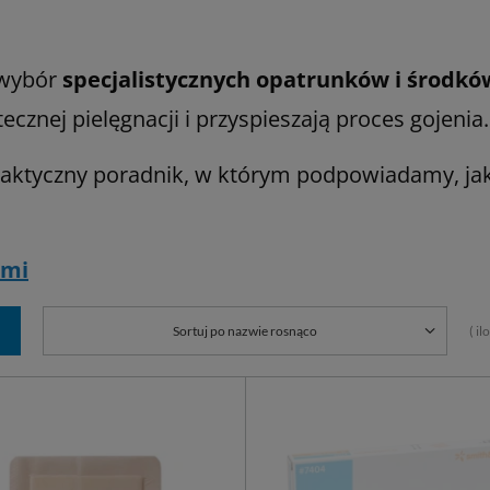
 wybór
specjalistycznych opatrunków i środków
cznej pielęgnacji i przyspieszają proces gojenia.
raktyczny poradnik, w którym podpowiadamy, jak
ami
( i
Sortuj po nazwie rosnąco