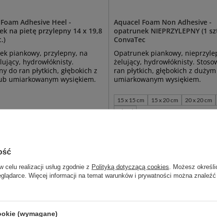
 Foam Adhesive Heel -
Aquacel Foam Non Adhesive -
k na pietę przylepny 14 x 19,8
opatrunek NIEPRZYLEPNY (1 szt.
.)
ConvaTec
ek piankowy, przylepny, na
Opatrunek piankowy, nieprzyle
elujący, hydrowłóknisty.
żelujący, hydrowłóknisty. Stos
y do ran płytkich, głębokich z
ran płytkich, głębokich z dużym
ub umiarkowanym wysiękiem.
umiarkowanym wysiękiem.
15 x 15 cm
15 x 20 cm
20 x 20 cm
więcej
36,00 zł
stępny
Dostępny
KOSZYKA
WYBIERZ WARIANT
ość
w celu realizacji usług zgodnie z
Polityką dotyczącą cookies
. Możesz określi
eglądarce. Więcej informacji na temat warunków i prywatności można znaleźć
cookie (wymagane)