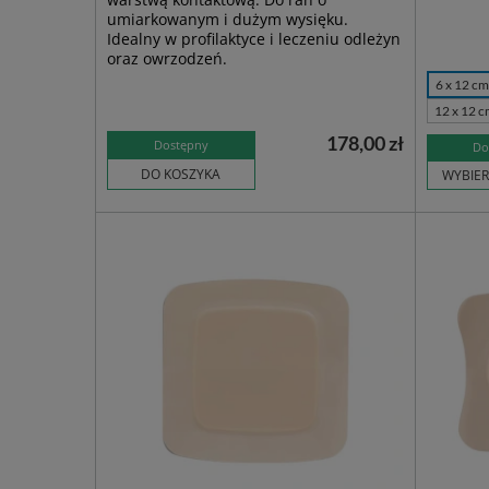
umiarkowanym i dużym wysięku.
Idealny w profilaktyce i leczeniu odleżyn
oraz owrzodzeń.
6 x 12 cm 
12 x 12 cm
178,00 zł
Dostępny
Do
DO KOSZYKA
WYBIER