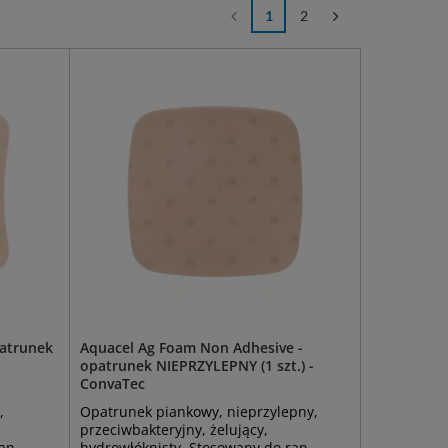
1
2
patrunek
Aquacel Ag Foam Non Adhesive -
opatrunek NIEPRZYLEPNY (1 szt.) -
ConvaTec
,
Opatrunek piankowy, nieprzylepny,
przeciwbakteryjny, żelujący,
ran
hydrowłóknisty. Stosowany do ran