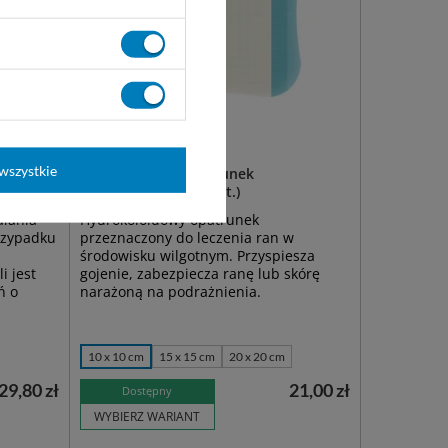
wszystkie
owy
Comfeel Plus - opatrunek
hydrokoloidowy (1 szt.)
ałania
Hydrokoloidowy opatrunek
przypadku
przeznaczony do leczenia ran w
środowisku wilgotnym. Przyspiesza
i jest
gojenie, zabezpiecza ranę lub skórę
ń o
narażoną na podrażnienia.
10 x 10 cm
15 x 15 cm
20 x 20 cm
29,80 zł
21,00 zł
Dostępny
WYBIERZ WARIANT