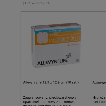
( ilość produktów:
65
)
Allevyn Life 12,9 x 12,9 cm (10 szt.)
Aqua-ge
Zaawansowany, pięciowarstwowy
Hydroże
opatrunek piankowy z silikonową
ran i op
warstwą kontaktową. Do ran o