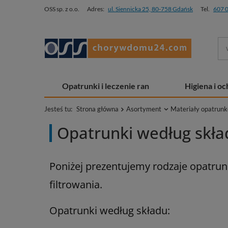
OSS sp. z o.o.
Adres:
ul. Siennicka 25, 80-758 Gdańsk
Tel.
607 
Opatrunki i leczenie ran
Higiena i o
Jesteś tu:
Strona główna
Asortyment
Materiały opatrun
Opatrunki według skład
Poniżej prezentujemy rodzaje opatrunk
filtrowania.
Opatrunki według składu: