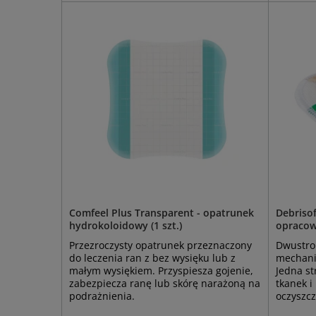
Comfeel Plus Transparent - opatrunek
Debriso
hydrokoloidowy (1 szt.)
opracow
Przezroczysty opatrunek przeznaczony
Dwustro
do leczenia ran z bez wysięku lub z
mechani
małym wysiękiem. Przyspiesza gojenie,
Jedna s
zabezpiecza ranę lub skórę narażoną na
tkanek i
podrażnienia.
oczyszcz