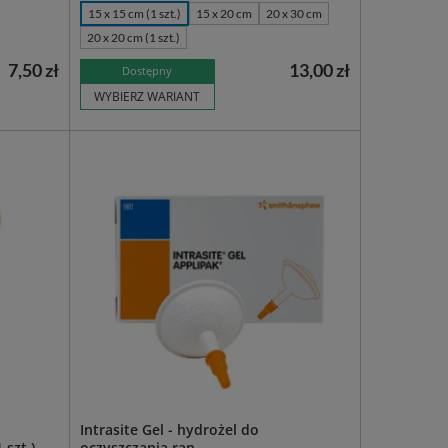
15 x 15 cm (1 szt.)
15 x 20 cm
20 x 30 cm
20 x 20 cm (1 szt.)
7,50 zł
13,00 zł
Dostępny
WYBIERZ WARIANT
Intrasite Gel - hydrożel do
szt.) -
oczyszczania ran