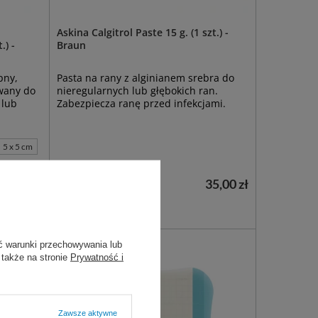
Askina Calgitrol Paste 15 g. (1 szt.) -
) -
Braun
pny,
Pasta na rany z alginianem srebra do
owany do
nieregularnych lub głębokich ran.
 lub
Zabezpiecza ranę przed infekcjami.
5 x 5 cm
35,00 zł
13,00 zł
Dostępny
DO KOSZYKA
ć warunki przechowywania lub
 także na stronie
Prywatność i
Zawsze aktywne