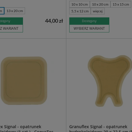
10 x 10 cm
10 x 20 cm
15 x 15 cm
cm
13 x 20 cm
5,5 x 12 cm
więcej
44,00 zł
stępny
Dostępny
Z WARIANT
WYBIERZ WARIANT
x Signal - opatrunek
Granuflex Signal - opatrunek
oidowy (1 szt.) - ConvaTec
hydrokoloidowy 20 x 22,5 cm (1 