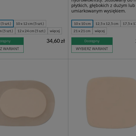
płytkich, głębokich z dużym lub
umiarkowanym wysiękiem.
(5 szt.)
10 x 12 cm (5 szt.)
10 x 10 cm
12,5 x 12,5 cm
17,5 x 1
 (5 szt.)
12 x 24 cm (5 szt.)
więcej
21 x 21 cm
więcej
34,60 zł
stępny
Dostępny
Z WARIANT
WYBIERZ WARIANT