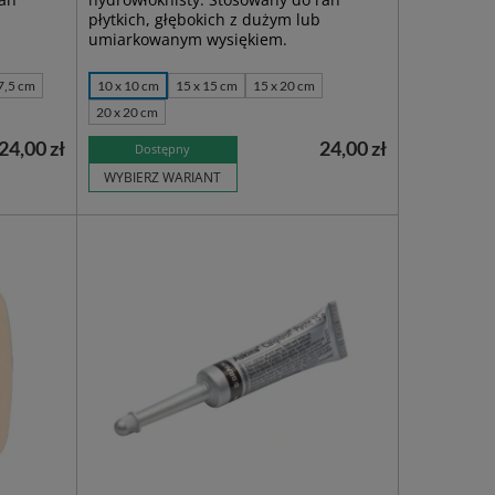
płytkich, głębokich z dużym lub
umiarkowanym wysiękiem.
7,5 cm
10 x 10 cm
15 x 15 cm
15 x 20 cm
20 x 20 cm
24,00 zł
24,00 zł
Dostępny
WYBIERZ WARIANT