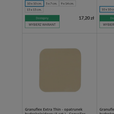
10 x 10 cm.
5 x 7 cm.
9 x 14 cm.
10 x 10 
15 x 15 cm.
17,20 zł
Dostępny
Do
WYBIERZ WARIANT
WYBIER
Granuflex Extra Thin - opatrunek
Granufle
hydrokoloidowy (1 szt.) - ConvaTec
hydrokol