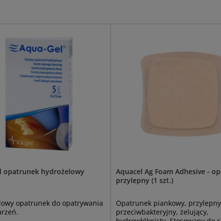
l opatrunek hydrożelowy
Aquacel Ag Foam Adhesive - o
przylepny (1 szt.)
lowy opatrunek do opatrywania
Opatrunek piankowy, przylepny
arzeń.
przeciwbakteryjny, żelujący,
hydrowłóknisty. Stosowany do 