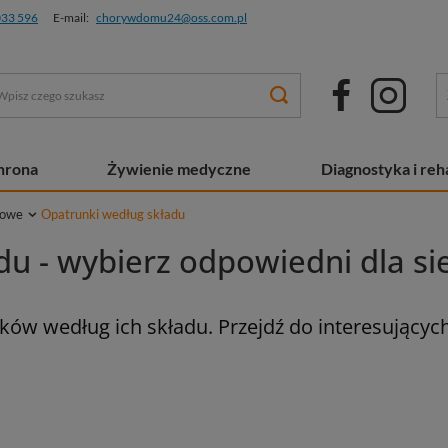
033 596
E-mail:
chorywdomu24@oss.com.pl
chrona
Żywienie medyczne
Diagnostyka i reha
kowe
Opatrunki według składu
u - wybierz odpowiedni dla si
ów według ich składu. Przejdź do interesujących 