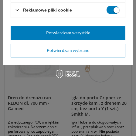
Długość
12,5 cm
Reklamowe pliki cookie
Marka
Smith&Nephew
Zobacz podobne:
Potwierdzam wszystkie
Potwierdzam wybrane
Dren do drenażu ran
Igła do portu Gripper ze
REDON dł. 700 mm -
skrzydełkami, z drenem 20
Galmed
cm, bez portu Y (1 szt.) -
Smith M.
Z medycznego PCV, o miękkim
Igła Hubera do długotrwałych
zakończeniu. Naprzemiennie
infuzji, przepłukiwań portu oraz
perforowany, co zapobiega
pobierania krwi. Nie posiada
wrastaniu. Posiada pasek RTG i
portu Y. Nasadka koloru