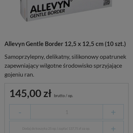
Allevyn Gentle Border 12,5 x 12,5 cm (10 szt.)
Samoprzylepny, delikatny, silikonowy opatrunek
zapewniający wilgotne środowisko sprzyjające
gojeniu ran.
145,00 zł
brutto
/
op.
-
+
+
Dodaj do koszyka 25 op. i zapłać 137,75 zł za op.