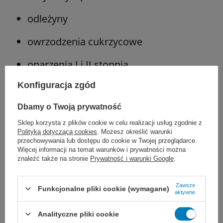
odleżyny
owrzodzenia cukrzycowe
oparzenia I i II stopnia
Konfiguracja zgód
można stosować na rany martwicze
wraz z Intrasite Gel
Dbamy o Twoją prywatność
Sklep korzysta z plików cookie w celu realizacji usług zgodnie z
Polityką dotyczącą cookies
. Możesz określić warunki
przechowywania lub dostępu do cookie w Twojej przeglądarce.
Marka
Smith&Nephew
Więcej informacji na temat warunków i prywatności można
znaleźć także na stronie
Prywatność i warunki Google
.
REF
66800272
Rodzaj
samoprzylepny
Zawsze
Funkcjonalne pliki cookie (wymagane)
aktywne
Szerokość
12,5 cm
Linia
Allevyn
Analityczne pliki cookie