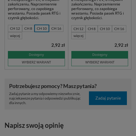
zakończeniu. Naprzemiennie
zakończeniu. Naprzemiennie
perforowany, co zapobiega
perforowany, co zapobiega
wrastaniu. Posiada pasek RTG i
wrastaniu. Posiada pasek RTG i
czytnik głębokości.
czytnik głębokości.
CH 12
CH 8
CH 10
CH 16
CH 12
CH 8
CH 10
CH 16
więcej
więcej
2,92 zł
2,92 zł
Dostępny
Dostępny
WYBIERZ WARIANT
WYBIERZ WARIANT
Potrzebujesz pomocy? Masz pytania?
Zadaj pytanie a my odpowiemy niezwłocznie,
Zadaj pytanie
najciekawsze pytania i odpowiedzi publikując
dla innych.
Napisz swoją opinię