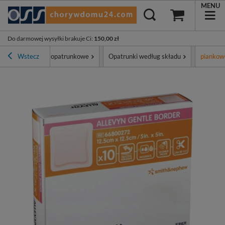
MENU
Do darmowej wysyłki brakuje Ci
:
150,00 zł
t
Wstecz
Materiały opatrunkowe
Opatrunki według składu
piankow