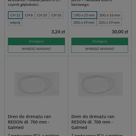
czytnik głębokości.
beżowego.
CH 12
CH 8
CH 10
CH 16
19G x 25 mm
20G x 16 mm
więcej
20G x 19 mm
22G x 19 mm
3,24 zł
30,00 zł
Dostępny
Dostępny
WYBIERZ WARIANT
WYBIERZ WARIANT
Dren do drenażu ran
Dren do drenażu ran
REDON dł. 700 mm -
REDON dł. 700 mm -
Galmed
Galmed
Z medycznego PCV, o miękkim
Z medycznego PCV, o miękkim