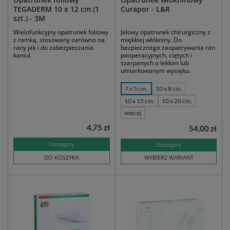
TEGADERM 10 x 12 cm (1
Curapor - L&R
szt.) - 3M
Wielofunkcyjny opatrunek foliowy
Jałowy opatrunek chirurgiczny z
z ramką, stosowany zarówno na
miękkiej włókniny. Do
rany jak i do zabezpieczania
bezpiecznego zaopatrywania ran
kaniul.
pooperacyjnych, ciętych i
szarpanych o lekkim lub
umiarkowanym wysięku.
7 x 5 cm.
10 x 8 cm.
10 x 15 cm.
10 x 20 cm.
więcej
4,75 zł
54,00 zł
Dostępny
Dostępny
DO KOSZYKA
WYBIERZ WARIANT