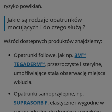
ryzyko powikłań.
Jakie są rodzaje opatrunków
mocujących i do czego służą ?
Wśród dostępnych produktów znajdziemy:
Opatrunki foliowe, jak np.
3M™
TEGADERM™
, przezroczyste i sterylne,
umożliwiające stałą obserwację miejsca
wkłucia.
Opatrunki samoprzylepne, np.
SUPRASORB F
, elastyczne i wygodne w
użyciu, idealne do drenów i cewników.