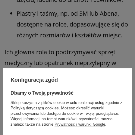
Plastry i taśmy, np. od 3M lub Abena,
dostępne na rolce, dopasowujące się do
różnych rozmiarów i kształtów miejsc.
Ich główna rola to podtrzymywać sprzęt
medyczny lub opatrunek nieprzylepny w
jednym miejscu, zapobiegać jego
Konfiguracja zgód
przesuwaniu oraz chronić skórę przed
Dbamy o Twoją prywatność
urazami i podrażnieniami.
Sklep korzysta z plików cookie w celu realizacji usług zgodnie z
Polityką dotyczącą cookies
. Możesz określić warunki
przechowywania lub dostępu do cookie w Twojej przeglądarce.
Więcej informacji na temat warunków i prywatności można
znaleźć także na stronie
Prywatność i warunki Google
.