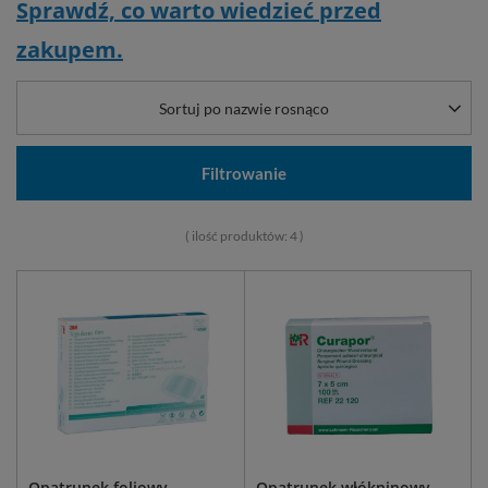
Sprawdź, co warto wiedzieć przed
zakupem.
Sortuj po nazwie rosnąco
Filtrowanie
( ilość produktów:
4
)
Opatrunek foliowy
Opatrunek włókninowy