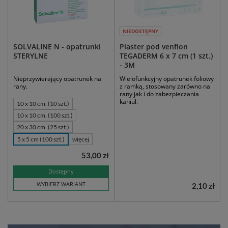
NIEDOSTĘPNY
SOLVALINE N - opatrunki
Plaster pod venflon
STERYLNE
TEGADERM 6 x 7 cm (1 szt.)
- 3M
Nieprzywierający opatrunek na
Wielofunkcyjny opatrunek foliowy
rany.
z ramką, stosowany zarówno na
rany jak i do zabezpieczania
kaniul.
10 x 10 cm. (10 szt.)
10 x 10 cm. (100 szt.)
20 x 30 cm. (25 szt.)
5 x 5 cm (100 szt.)
więcej
53,00 zł
Dostępny
WYBIERZ WARIANT
2,10 zł