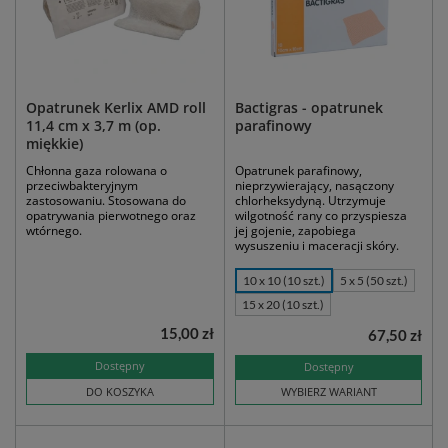
Opatrunek Kerlix AMD roll
Bactigras - opatrunek
11,4 cm x 3,7 m (op.
parafinowy
miękkie)
Chłonna gaza rolowana o
Opatrunek parafinowy,
przeciwbakteryjnym
nieprzywierający, nasączony
zastosowaniu. Stosowana do
chlorheksydyną. Utrzymuje
opatrywania pierwotnego oraz
wilgotność rany co przyspiesza
wtórnego.
jej gojenie, zapobiega
wysuszeniu i maceracji skóry.
10 x 10 (10 szt.)
5 x 5 (50 szt.)
15 x 20 (10 szt.)
15,00 zł
67,50 zł
Dostępny
Dostępny
DO KOSZYKA
WYBIERZ WARIANT