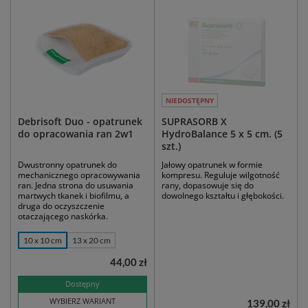
NIEDOSTĘPNY
Debrisoft Duo - opatrunek
SUPRASORB X
do opracowania ran 2w1
HydroBalance 5 x 5 cm. (5
szt.)
Dwustronny opatrunek do
Jałowy opatrunek w formie
mechanicznego opracowywania
kompresu. Reguluje wilgotność
ran. Jedna strona do usuwania
rany, dopasowuje się do
martwych tkanek i biofilmu, a
dowolnego kształtu i głębokości.
druga do oczyszczenie
otaczającego naskórka.
10 x 10 cm
13 x 20 cm
44,00 zł
Dostępny
WYBIERZ WARIANT
139,00 zł