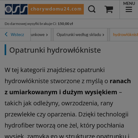
MENU
Do darmowej wysyłki brakuje Ci
:
150,00 zł
Materiały opatrunkowe
Wstecz
Opatrunki według składu
hydrowłóknis
Opatrunki hydrowłókniste
W tej kategorii znajdziesz opatrunki
hydrowłókniste stworzone z myślą o
ranach
z umiarkowanym i dużym wysiękiem
–
takich jak odleżyny, owrzodzenia, rany
przewlekłe czy oparzenia. Dzięki technologii
hydrofiber tworzą one żel, który pochłania
wysięk, zamyka go w strukturze opatrunku i