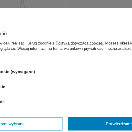
ość
w celu realizacji usług zgodnie z
Polityką dotyczącą cookies
. Możesz określi
eglądarce. Więcej informacji na temat warunków i prywatności można znaleźć
PNY
zymacz BARRAQUER TROUTMAN
cookie (wymagane)
- prosty
atnych manipulacji w obrębie
sowany w okulistyce podczas
kie
 ocznych, tj. chirurgia zaćmy.
kie
453,60 zł
dzam wybrane
Potwierdzam 