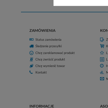
ZAMÓWIENIA
KO
Status zamówienia
Z
Śledzenie przesyłki
K
Chcę zareklamować produkt
L
Chcę zwrócić produkt
L
Chcę wymienić towar
H
Kontakt
M
N
INFORMACJE
ASO