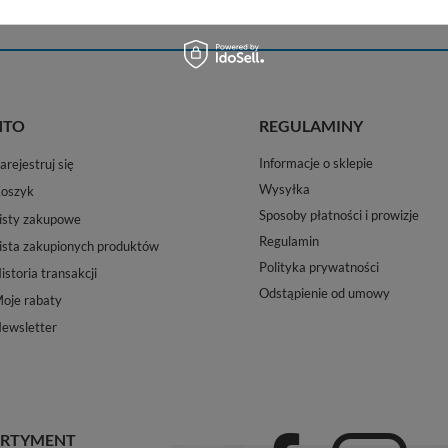
NTO
REGULAMINY
Informacje o sklepie
arejestruj się
Wysyłka
oszyk
Sposoby płatności i prowizje
isty zakupowe
Regulamin
ista zakupionych produktów
Polityka prywatności
istoria transakcji
Odstąpienie od umowy
oje rabaty
ewsletter
RTYMENT