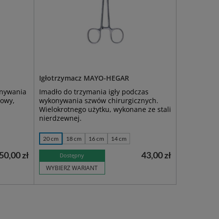
Igłotrzymacz MAYO-HEGAR
onywania
Imadło do trzymania igły podczas
zowy,
wykonywania szwów chirurgicznych.
Wielokrotnego użytku, wykonane ze stali
nierdzewnej.
20 cm
18 cm
16 cm
14 cm
50,00 zł
43,00 zł
Dostępny
WYBIERZ WARIANT