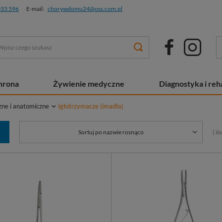
033 596
E-mail:
chorywdomu24@oss.com.pl
chrona
Żywienie medyczne
Diagnostyka i reha
zne i anatomiczne
Igłotrzymacze (imadła)
( i
Sortuj po nazwie rosnąco