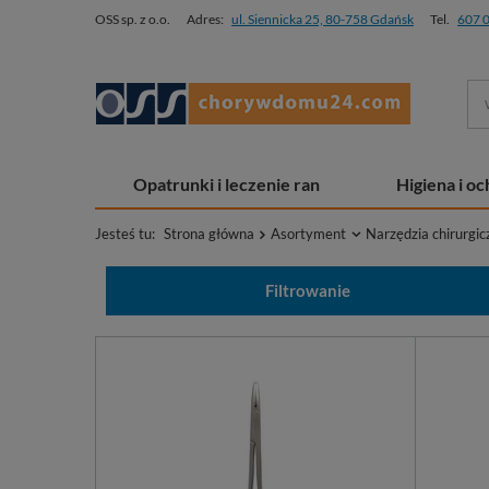
OSS sp. z o.o.
Adres:
ul. Siennicka 25, 80-758 Gdańsk
Tel.
607 
Opatrunki i leczenie ran
Higiena i o
Jesteś tu:
Strona główna
Asortyment
Narzędzia chirurgic
Filtrowanie