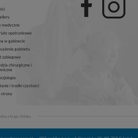
ści
ellery
e medyczne
iały opatrunkowe
na w gabinecie
ażenie gabinetu
t zabiegowy
dzia chirurgiczne i
miczne
ezjologia
anie i środki czystości
strony
tów z kraju:
Polska
.