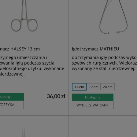
ymacz HALSEY 13 cm
Igłotrzymacz MATHIEU
zyjnego umieszczania i
do trzymania igły podczas wyk
wania igłą podczas szycia.
szwów chirurgicznych. Wielora
wielokrotnego użytku, wykonane
wykonany ze stali nierdzewnej.
 nierdzewnej.
14 cm
17 cm
20 cm
36,00 zł
stępny
Dostępny
KOSZYKA
WYBIERZ WARIANT