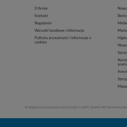
O firmie
Nowo
Kontakt
Bests
Regulamin
Mebl
Warunki handlowe i informacje
Mater
Polityka prywatności i informacje o
Higie
cookies
Wypos
Sprzę
Narzę
anato
Anest
Sprząt
Mapa 
W sklepie prezentujemy ceny brutto (z VAT).
Stawki VAT dla konsumen