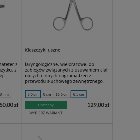
Kleszczyki uszne
Kateter z
laryngologiczne, wielorazowe, do
żytku, z
zabiegów związanych z usuwaniem ciał
ej.
obcych i innych nagromadzeń z
przewodu słuchowego zewnętrznego.
,8 mm
8,5 cm
8 cm
16,5 cm
8,5 cm
50,00 zł
129,00 zł
Dostępny
WYBIERZ WARIANT