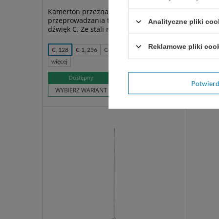
Kamerton przeznaczony do
Szpatułk
przeprowadzania testów słuchu. 128 Hz,
drewnia
Analityczne pliki coo
dźwięk C. Ze stali nierdzewnej.
Reklamowe pliki coo
C, 128
C-1, 256
C-2 512
C-3 1024
sterylna
więcej
99,00 zł
Dostępny
Do
Potwier
WYBIERZ WARIANT
WYBIER