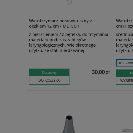
Watotrzymacz nosowo-uszny z
Watotrz
oczkiem 12 cm - METECH
cm (1 sz
z pierścieniem / z pętelką, do trzymania
średnica
materiału podczas zabiegów
materia
laryngologicznych. Wielokrotnego
laryngol
użytku, ze stali nierdzewnej.
użytku, 
śr. 1,2 m
30,00 zł
Dostępny
Do
DO KOSZYKA
WYBIER