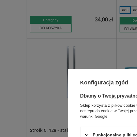
nr 3
nr
34,00 zł
Dostępny
Do
DO KOSZYKA
WYBIER
Konfiguracja zgód
Dbamy o Twoją prywatn
Sklep korzysta z plików cookie 
dostępu do cookie w Twojej prz
warunki Google
.
Stroik C, 128 - stalowy
Szpatuł
Funkcjonalne pliki 
(100 szt