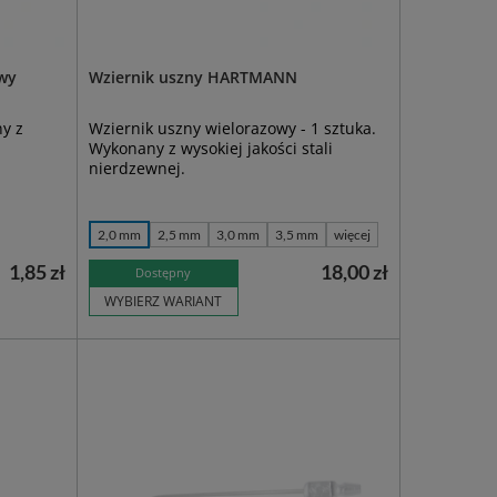
owy
Wziernik uszny HARTMANN
y z
Wziernik uszny wielorazowy - 1 sztuka.
Wykonany z wysokiej jakości stali
nierdzewnej.
2,0 mm
2,5 mm
3,0 mm
3,5 mm
więcej
1,85 zł
18,00 zł
Dostępny
WYBIERZ WARIANT