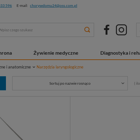
033 596
E-mail:
chorywdomu24@oss.com.pl
chrona
Żywienie medyczne
Diagnostyka i reha
zne i anatomiczne
Narzędzia laryngologiczne
( i
Sortuj po nazwie rosnąco