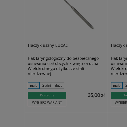
Haczyk uszny LUCAE
Haczyk 
Hak laryngologiczny do bezpiecznego
Hak lary
usuwania ciał obcych z wnętrza ucha.
usuwania
Wielokrotnego użytku, ze stali
Wielokro
nierdzewnej.
nierdze
mały
średni
duży
mały
ś
35,00 zł
Dostępny
Do
WYBIERZ WARIANT
WYBIER