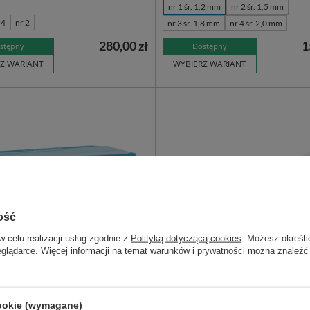
nr 1 śr. 1,2 mm
nr 2 śr. 1,5 mm
 4
nr 2
nr 3 śr. 1,8 mm
nr 4 śr. 2,0 mm
280,00 zł
1
stępny
Dostępny
Z WARIANT
WYBIERZ WARIANT
ość
w celu realizacji usług zgodnie z
Polityką dotyczącą cookies
. Możesz określi
eglądarce. Więcej informacji na temat warunków i prywatności można znaleźć
ka laryngologiczna drewniana
Szpatułka laryngologiczna pla
cookie (wymagane)
.) - Softmed
(1 szt.) sterylna