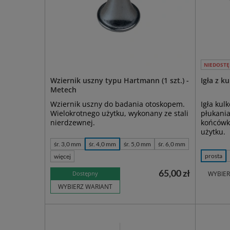
NIEDOSTĘ
Wziernik uszny typu Hartmann (1 szt.) -
Igła z k
Metech
Wziernik uszny do badania otoskopem.
Igła kul
Wielokrotnego użytku, wykonany ze stali
płukania
nierdzewnej.
końcówką
użytku.
śr. 3,0 mm
śr. 4,0 mm
śr. 5,0 mm
śr. 6,0 mm
prosta
więcej
65,00 zł
Dostępny
WYBIER
WYBIERZ WARIANT