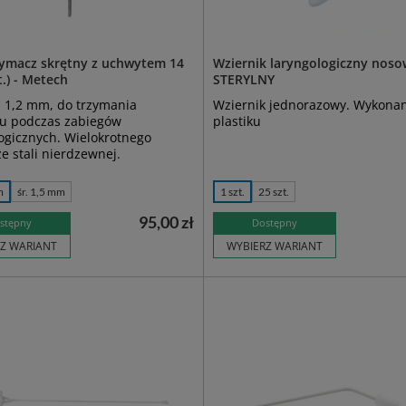
ymacz skrętny z uchwytem 14
Wziernik laryngologiczny nos
t.) - Metech
STERYLNY
 1,2 mm, do trzymania
Wziernik jednorazowy. Wykonan
łu podczas zabiegów
plastiku
ogicznych. Wielokrotnego
ze stali nierdzewnej.
m
śr. 1,5 mm
1 szt.
25 szt.
95,00 zł
stępny
Dostępny
Z WARIANT
WYBIERZ WARIANT