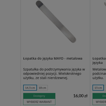
Łopatka do języka MAYO - metalowa
Łopatka
języka
Szpatułka do podtrzymywania języka w
Metalowa
odpowiedniej pozycji. Wielokrotnego
podcinan
użytku, ze stali nierdzewnej.
użytku.
14,5 cm
18 cm
15 cm
16,00 zł
Dostępny
Do
WYBIERZ WARIANT
WYBIER