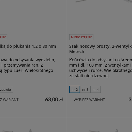
PNY
NIEDOSTĘPNY
ulką do płukania 1,2 x 80 mm
Ssak nosowy prosty, 2-wentylki
Metech
kowa do odsysania wydzielin,
Końcówka do odsysania o średn
 i przemywania ran. Z
mm i dł. 100 mm. Z wentylkami
 typu Luer. Wielokrotnego
uchwycie i rurce. Wielokrotnego
ze stali nierdzewnej.
zagięta
nr 2
nr 3
nr 4
63,00 zł
3
Z WARIANT
WYBIERZ WARIANT