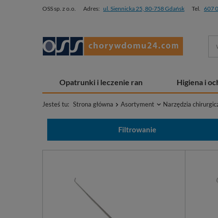
OSS sp. z o.o.
Adres:
ul. Siennicka 25, 80-758 Gdańsk
Tel.
607 
Opatrunki i leczenie ran
Higiena i o
Jesteś tu:
Strona główna
Asortyment
Narzędzia chirurgic
Filtrowanie