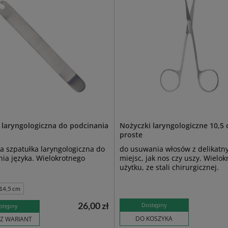
 laryngologiczna do podcinania
Nożyczki laryngologiczne 10,5 
proste
 szpatułka laryngologiczna do
do usuwania włosów z delikatn
ia języka. Wielokrotnego
miejsc, jak nos czy uszy. Wielo
użytku, ze stali chirurgicznej.
14,5 cm
26,00 zł
Dostępny
stępny
DO KOSZYKA
Z WARIANT