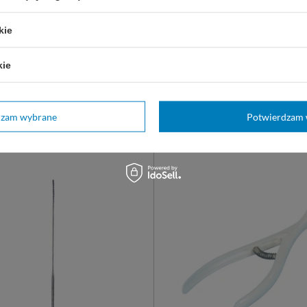
i laryngologiczne jałowe
Szpatułka laryngologiczna, ster
ne.
kie
kie
niesterylna
sterylna 1 szt.
niesterylna 25 szt.
10,50 zł
stępny
Dostępny
dzam wybrane
Potwierdzam 
Z WARIANT
WYBIERZ WARIANT