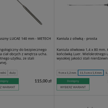
uszny LUCAE 140 mm - METECH
Kaniula z oliwką - prosta
ngologiczny do bezpiecznego
Kaniula oliwkowa 1,4 x 80 mm. 
 ciał obcych z wnętrza ucha.
końcówką Luer. Wielokrotnego u
tnego użytku, ze stali
wysokiej jakości stali nierdzewn
wnej.
redni
duży
9 cm x 1,2 mm
11,5 cm x 1,4 mm
1
115,00 zł
stępny
Dostępny
Z WARIANT
WYBIERZ WARIANT