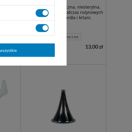
ylna
Szpatułka laryngologiczna, niesterylna,
do uciskania języka podczas rutynowych
badań jamy ustnej, gardła i krtani.
niesterylna 25 szt.
sterylna 1 szt.
0,80 zł
13,00 zł
Dostępny
wszystkie
WYBIERZ WARIANT