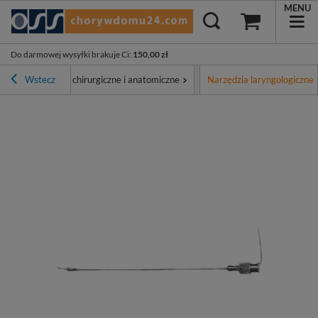
MENU
Do darmowej wysyłki brakuje Ci
:
150,00 zł
t
Wstecz
Narzędzia chirurgiczne i anatomiczne
Narzędzia laryngologiczne