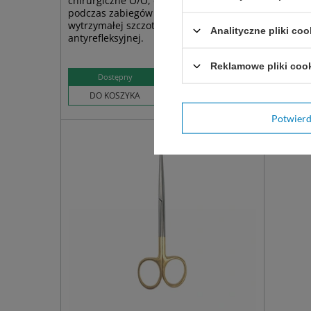
chirurgiczne O/O, do cięcia tkanek
zastoso
podczas zabiegów chirurgicznych. Z
chirurgi
wytrzymałej szczotkowanej stali
ze stali
Analityczne pliki coo
antyrefleksyjnej.
14,5 cm
Reklamowe pliki coo
16,90 zł
Dostępny
Do
DO KOSZYKA
WYBIER
Potwier