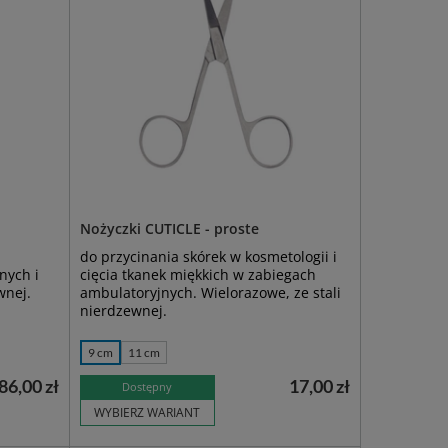
Nożyczki CUTICLE - proste
do przycinania skórek w kosmetologii i
nych i
cięcia tkanek miękkich w zabiegach
wnej.
ambulatoryjnych. Wielorazowe, ze stali
nierdzewnej.
9 cm
11 cm
86,00 zł
17,00 zł
Dostępny
WYBIERZ WARIANT