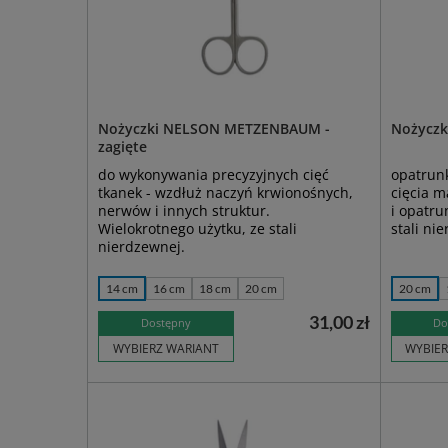
Nożyczki NELSON METZENBAUM -
Nożyczk
zagięte
do wykonywania precyzyjnych cięć
opatrun
tkanek - wzdłuż naczyń krwionośnych,
cięcia 
nerwów i innych struktur.
i opatru
Wielokrotnego użytku, ze stali
stali ni
nierdzewnej.
14 cm
16 cm
18 cm
20 cm
20 cm
31,00 zł
Dostępny
Do
WYBIERZ WARIANT
WYBIER