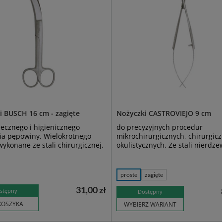
i BUSCH 16 cm - zagięte
Nożyczki CASTROVIEJO 9 cm
ecznego i higienicznego
do precyzyjnych procedur
ia pępowiny. Wielokrotnego
mikrochirurgicznych, chirurgicz
wykonane ze stali chirurgicznej.
okulistycznych. Ze stali nierdze
proste
zagięte
31,00 zł
stępny
Dostępny
KOSZYKA
WYBIERZ WARIANT