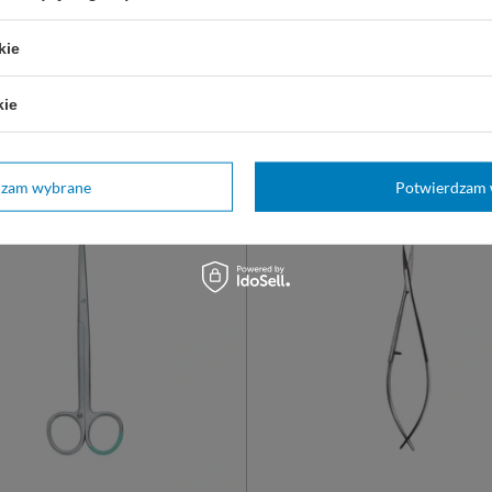
waniu w zabiegach
zastosowaniu w zabiegach
cznych. Wielokrotnego użytku,
chirurgicznych. Wielokrotnego 
 nierdzewnej. T/T
ze stali nierdzewnej. T/T
kie
17 cm
23 cm
14,5 cm
23 cm
kie
28,00 zł
stępny
Dostępny
Z WARIANT
WYBIERZ WARIANT
dzam wybrane
Potwierdzam 