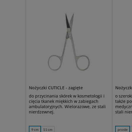
Nożyczki CUTICLE - zagięte
Nożyczk
do przycinania skórek w kosmetologii i
o szerok
cięcia tkanek miękkich w zabiegach
także p
ambulatoryjnych. Wielorazowe, ze stali
medyczny
nierdzewnej.
stali ni
9 cm
11 cm
proste