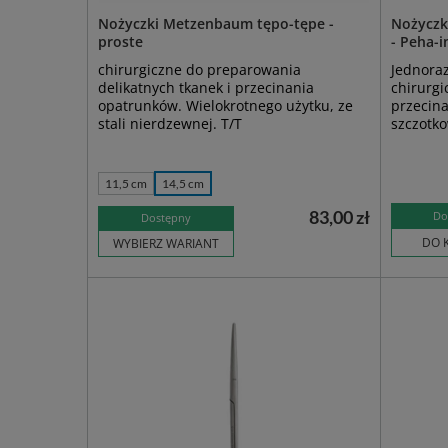
Nożyczki Metzenbaum tępo-tępe -
Nożyczk
proste
- Peha-
chirurgiczne do preparowania
Jednoraz
delikatnych tkanek i przecinania
chirurgi
opatrunków. Wielokrotnego użytku, ze
przecina
stali nierdzewnej. T/T
szczotko
11,5 cm
14,5 cm
83,00 zł
Do
Dostępny
DO 
WYBIERZ WARIANT