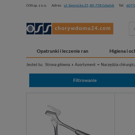
OSS sp. z o.o.
Adres:
ul. Siennicka 25, 80-758 Gdańsk
Tel.
607 
Opatrunki i leczenie ran
Higiena i o
Jesteś tu:
Strona główna
Asortyment
Narzędzia chirurgic
Filtrowanie