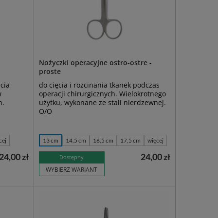
Nożyczki operacyjne ostro-ostre -
proste
cia
do cięcia i rozcinania tkanek podczas
w
operacji chirurgicznych. Wielokrotnego
n.
użytku, wykonane ze stali nierdzewnej.
O/O
cej
13 cm
14,5 cm
16,5 cm
17,5 cm
więcej
24,00 zł
24,00 zł
Dostępny
WYBIERZ WARIANT