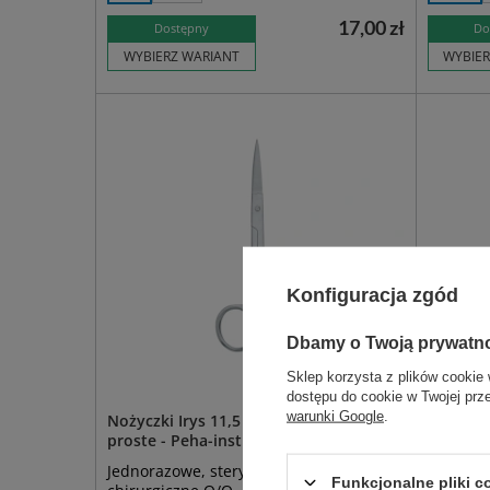
17,00 zł
Dostępny
Do
WYBIERZ WARIANT
WYBIER
Konfiguracja zgód
Dbamy o Twoją prywatn
Sklep korzysta z plików cookie 
dostępu do cookie w Twojej prz
warunki Google
.
Nożyczki Irys 11,5 cm ostro-ostre
Nożyczk
proste - Peha-instrument
Jednorazowe, sterylne nożyczki
uniwersa
Funkcjonalne pliki 