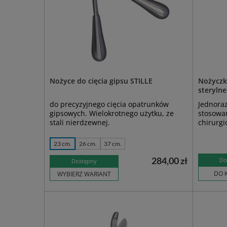
Nożyce do cięcia gipsu STILLE
Nożyczki
sterylne
do precyzyjnego cięcia opatrunków
Jednoraz
gipsowych. Wielokrotnego użytku, ze
stosowa
stali nierdzewnej.
chirurgi
23 cm.
26 cm.
37 cm.
284,00 zł
Do
Dostępny
DO 
WYBIERZ WARIANT