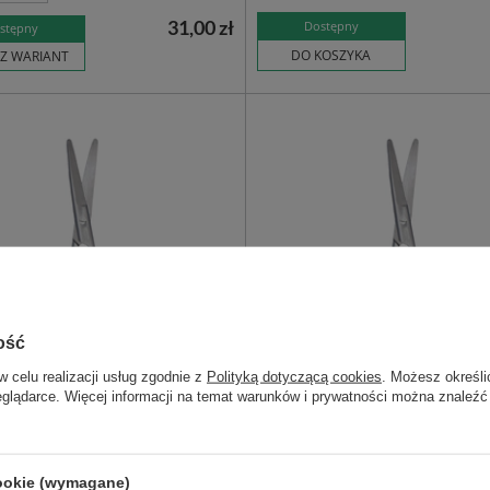
31,00 zł
Dostępny
stępny
DO KOSZYKA
Z WARIANT
ość
w celu realizacji usług zgodnie z
Polityką dotyczącą cookies
. Możesz określi
eglądarce. Więcej informacji na temat warunków i prywatności można znaleźć
i MAYO tępo-tępe - proste
Nożyczki MAYO tępo-tępe - zag
lne narzędzie o szerokim
uniwersalne narzędzie o szero
cookie (wymagane)