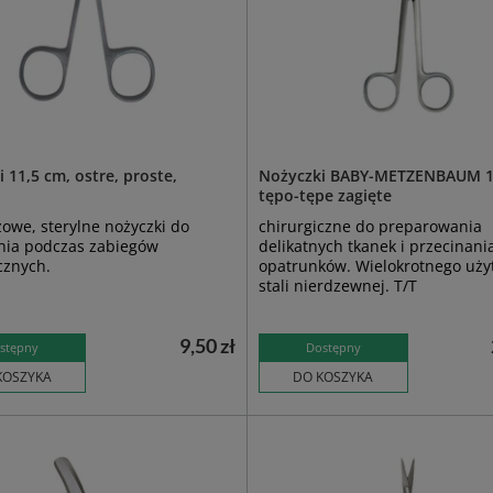
 11,5 cm, ostre, proste,
Nożyczki BABY-METZENBAUM 1
tępo-tępe zagięte
owe, sterylne nożyczki do
chirurgiczne do preparowania
nia podczas zabiegów
delikatnych tkanek i przecinani
cznych.
opatrunków. Wielokrotnego użyt
stali nierdzewnej. T/T
9,50 zł
stępny
Dostępny
KOSZYKA
DO KOSZYKA