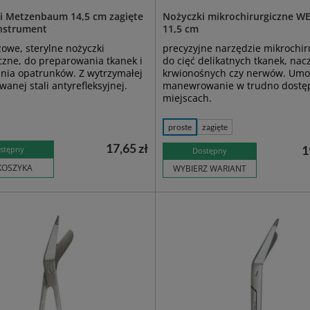
i Metzenbaum 14,5 cm zagięte
Nożyczki mikrochirurgiczne W
instrument
11,5 cm
owe, sterylne nożyczki
precyzyjne narzędzie mikrochir
czne, do preparowania tkanek i
do cięć delikatnych tkanek, nac
nia opatrunków. Z wytrzymałej
krwionośnych czy nerwów. Umoż
wanej stali antyrefleksyjnej.
manewrowanie w trudno dostę
miejscach.
proste
zagięte
17,65 zł
1
stępny
Dostępny
KOSZYKA
WYBIERZ WARIANT