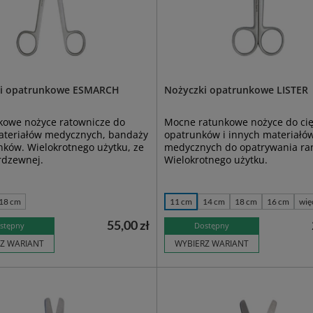
i opatrunkowe ESMARCH
Nożyczki opatrunkowe LISTER
kowe nożyce ratownicze do
Mocne ratunkowe nożyce do cię
materiałów medycznych, bandaży
opatrunków i innych materiałó
nków. Wielokrotnego użytku, ze
medycznych do opatrywania ra
erdzewnej.
Wielokrotnego użytku.
18 cm
11 cm
14 cm
18 cm
16 cm
wię
55,00 zł
stępny
Dostępny
Z WARIANT
WYBIERZ WARIANT