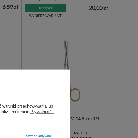
6,59 zł
20,00 zł
Dostępny
WYBIERZ WARIANT
ć warunki przechowywania lub
 także na stronie
Prywatność i
ięte
Nożyczki METZENBAUM 14,5 cm T/T -
zagięte
kim
chirurgiczne do preparowania
Zawsze aktywne