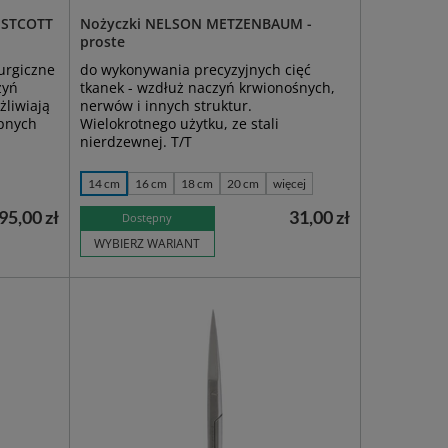
ESTCOTT
Nożyczki NELSON METZENBAUM -
proste
urgiczne
do wykonywania precyzyjnych cięć
zyń
tkanek - wzdłuż naczyń krwionośnych,
liwiają
nerwów i innych struktur.
pnych
Wielokrotnego użytku, ze stali
nierdzewnej. T/T
14 cm
16 cm
18 cm
20 cm
więcej
95,00 zł
31,00 zł
Dostępny
WYBIERZ WARIANT