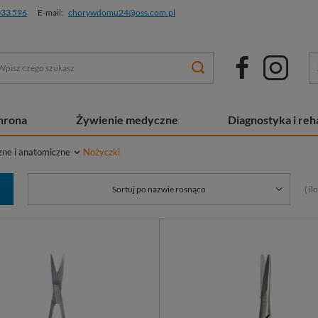
033 596
E-mail:
chorywdomu24@oss.com.pl
chrona
Żywienie medyczne
Diagnostyka i reha
zne i anatomiczne
Nożyczki
( i
Sortuj po nazwie rosnąco