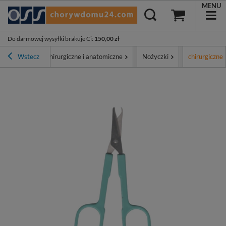
MENU
Do darmowej wysyłki brakuje Ci
:
150,00 zł
Narzędzia chirurgiczne i anatomiczne
Wstecz
Nożyczki
chirurgiczne