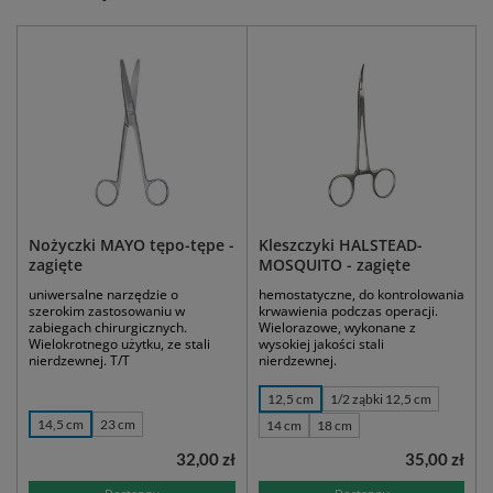
Nożyczki MAYO tępo-tępe -
Kleszczyki HALSTEAD-
zagięte
MOSQUITO - zagięte
uniwersalne narzędzie o
hemostatyczne, do kontrolowania
szerokim zastosowaniu w
krwawienia podczas operacji.
zabiegach chirurgicznych.
Wielorazowe, wykonane z
Wielokrotnego użytku, ze stali
wysokiej jakości stali
nierdzewnej. T/T
nierdzewnej.
12,5 cm
1/2 ząbki 12,5 cm
14,5 cm
23 cm
14 cm
18 cm
32,00 zł
35,00 zł