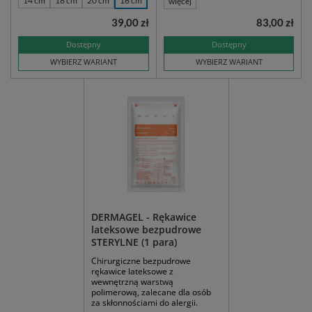
14 cm
18 cm
20 cm
16 cm
więcej
39,00 zł
83,00 zł
Dostępny
Dostępny
WYBIERZ WARIANT
WYBIERZ WARIANT
DERMAGEL - Rękawice
lateksowe bezpudrowe
STERYLNE (1 para)
Chirurgiczne bezpudrowe
rękawice lateksowe z
wewnętrzną warstwą
polimerową, zalecane dla osób
za skłonnościami do alergii.