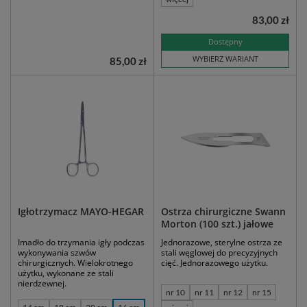
83,00 zł
Dostępny
WYBIERZ WARIANT
85,00 zł
Igłotrzymacz MAYO-HEGAR
Ostrza chirurgiczne Swann
Morton (100 szt.) jałowe
Imadło do trzymania igły podczas
Jednorazowe, sterylne ostrza ze
wykonywania szwów
stali węglowej do precyzyjnych
chirurgicznych. Wielokrotnego
cięć. Jednorazowego użytku.
użytku, wykonane ze stali
nierdzewnej.
nr 10
nr 11
nr 12
nr 15