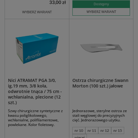
33,00 zł
Dostępny
WYBIERZ WARIANT
WYBIERZ WARIANT
Nici ATRAMAT PGA 3/0,
Ostrza chirurgiczne Swann
ig.19 mm, 3/8 koła,
Morton (100 szt.) jałowe
odwrotnie tnąca / 75 cm -
wchłanialna, plecione (12
szt.)
Szwy chirurgiczne syntetyczne z
Jednorazowe, sterylne ostrza ze
kwasu poliglikolowego,
stali węglowej do precyzyjnych
wchłanialne, polifilamentowe,
cięć. Jednorazowego użytku.
powlekane. Kolor fioletowy.
nr 10
nr 11
nr 12
nr 15
więcej